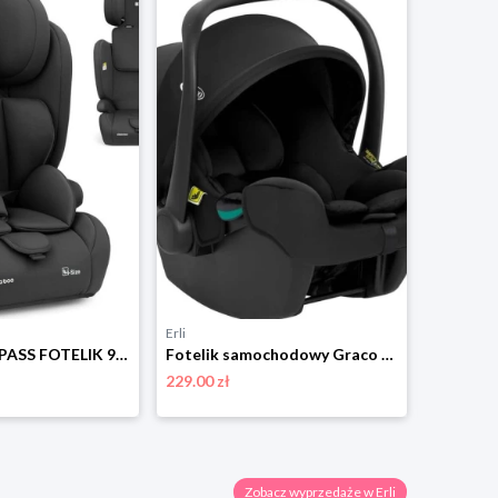
Erli
Erli
KIKKABOO I-PASS FOTELIK 9-36 KG 76-150 CM I-SIZE ZAGŁÓWEK REGULOWANY CZARNY
Fotelik samochodowy Graco SnugLite i-Size R129 0-13 kg midnight
229.00 zł
319.00 zł
Zobacz wyprzedaże w Erli