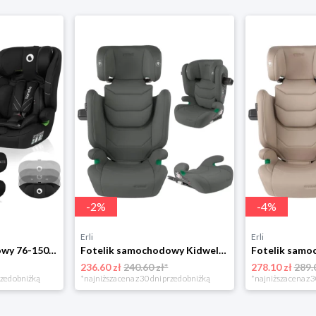
-
2
%
-
4
%
Erli
Erli
Fotelik samochodowy 76-150cm SZEROKIE SIEDZISKO 9-36kg Lionelo LEVI I-SIZE
Fotelik samochodowy Kidwell TENDO 100-150 cm ISOFIX I-SIZE 15-36 kg szary
236.60 zł
240.60 zł*
278.10 zł
289.
rzed obniżką
*najniższa cena z 30 dni przed obniżką
*najniższa cena z 3