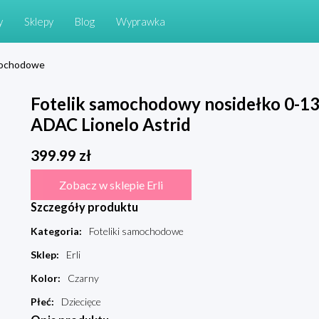
y
Sklepy
Blog
Wyprawka
amochodowe
Fotelik samochodowy nosidełko 0-
ADAC Lionelo Astrid
399.99
zł
Zobacz w sklepie Erli
Szczegóły produktu
Kategoria
:
Foteliki samochodowe
Sklep
:
Erli
Kolor
:
Czarny
Płeć
:
Dziecięce