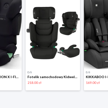
Erli
Erli
CYBEX CBX SOLUTION X I-FIX FOTELIK SAMOCHODOWY ISOFIX PURE BLACK 15-50 KG
Fotelik samochodowy Kidwell TENDO 100-150 cm ISOFIX I-SIZE 15-36 kg czarny
218.00 zł
169.00 zł