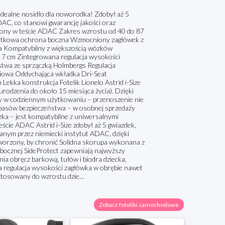
 idealne nosidło dla noworodka! Zdobył aż 5
DAC, co stanowi gwarancję jakości oraz
niony w teście ADAC Zakres wzrostu od 40 do 87
datkowa ochrona boczna Wzmocniony zagłówek z
a Kompatybilny z większością wózków
 7 cm Zintegrowana regulacja wysokości
stwa ze sprzączką Holmbergs Regulacja
iowa Oddychająca wkładka Dri-Seat
kka konstrukcja Fotelik Lionelo Astrid i-Size
rodzenia do około 15 miesiąca życia). Dzięki
odny w codziennym użytkowaniu – przenoszenie nie
pasów bezpieczeństwa – w osobnej sprzedaży
zka – jest kompatybilne z uniwersalnymi
eście ADAC Astrid i-Size zdobył aż 5 gwiazdek,
anym przez niemiecki instytut ADAC, dzięki
orzony, by chronić Solidna skorupa wykonana z
ocznej SideProtect zapewniają najwyższy
a obręcz barkową, tułów i biodra dziecka,
wa regulacja wysokości zagłówka w obrębie nawet
stosowany do wzrostu dzie...
Zobacz foteliki samochodowe