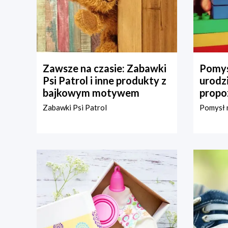
Zawsze na czasie: Zabawki
Pomys
Psi Patrol i inne produkty z
urodz
bajkowym motywem
propo
Zabawki Psi Patrol
Pomysł n