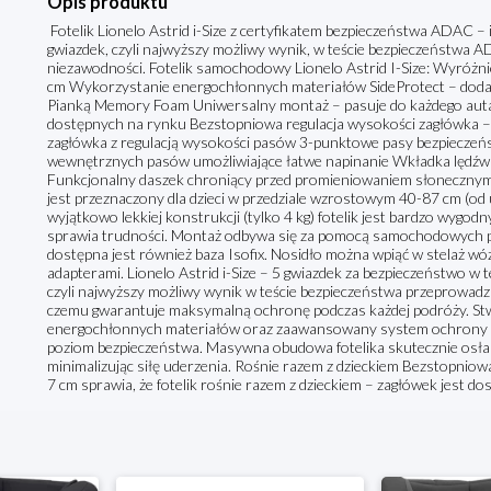
Opis produktu
Fotelik Lionelo Astrid i-Size z certyfikatem bezpieczeństwa ADAC –
gwiazdek, czyli najwyższy możliwy wynik, w teście bezpieczeństwa A
niezawodności. Fotelik samochodowy Lionelo Astrid I-Size: Wyróż
cm Wykorzystanie energochłonnych materiałów SideProtect – do
Pianką Memory Foam Uniwersalny montaż – pasuje do każdego aut
dostępnych na rynku Bezstopniowa regulacja wysokości zagłówka –
zagłówka z regulacją wysokości pasów 3-punktowe pasy bezpieczeń
wewnętrznych pasów umożliwiające łatwe napinanie Wkładka lędźw
Funkcjonalny daszek chroniący przed promieniowaniem słonecznym Le
jest przeznaczony dla dzieci w przedziale wzrostowym 40-87 cm (od u
wyjątkowo lekkiej konstrukcji (tylko 4 kg) fotelik jest bardzo wyg
sprawia trudności. Montaż odbywa się za pomocą samochodowych 
dostępna jest również baza Isofix. Nosidło można wpiąć w stelaż wó
adapterami. Lionelo Astrid i-Size – 5 gwiazdek za bezpieczeństwo w t
czyli najwyższy możliwy wynik w teście bezpieczeństwa przeprowadz
czemu gwarantuje maksymalną ochronę podczas każdej podróży. Stw
energochłonnych materiałów oraz zaawansowany system ochrony b
poziom bezpieczeństwa. Masywna obudowa fotelika skutecznie osłani
minimalizując siłę uderzenia. Rośnie razem z dzieckiem Bezstopnio
7 cm sprawia, że fotelik rośnie razem z dzieckiem – zagłówek jest do