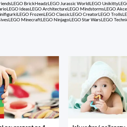
iends
LEGO BrickHeadz
LEGO Jurassic World
LEGO Unikitty
LEG
rio
LEGO Ideas
LEGO Architecture
LEGO Mindstorms
LEGO Akce
ifigurki
LEGO Frozen
LEGO Classic
LEGO Creator
LEGO Trolls
LE
ives
LEGO Minecraft
LEGO Ninjago
LEGO Star Wars
LEGO Techni