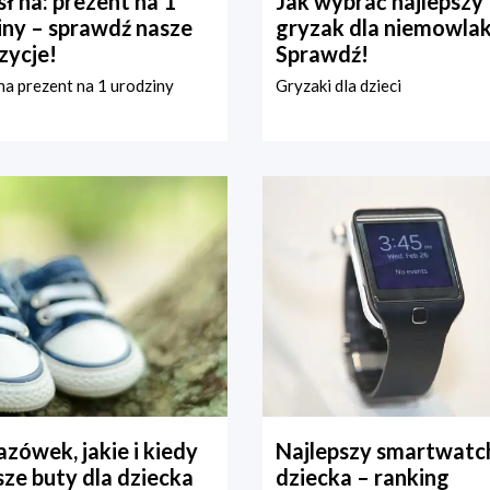
ł na: prezent na 1
Jak wybrać najlepszy
iny – sprawdź nasze
gryzak dla niemowla
zycje!
Sprawdź!
a prezent na 1 urodziny
Gryzaki dla dzieci
zówek, jakie i kiedy
Najlepszy smartwatch
ze buty dla dziecka
dziecka – ranking