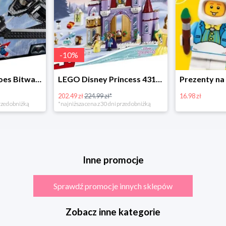
-
10
%
LEGO Super Heroes Bitwa powietrzna w super cenie
LEGO Disney Princess 43180 Zimowe święto w zamku Belli
202.49 zł
224.99 zł*
16.98 zł
rzed obniżką
*najniższa cena z 30 dni przed obniżką
Inne promocje
Sprawdź promocje innych sklepów
Zobacz inne kategorie