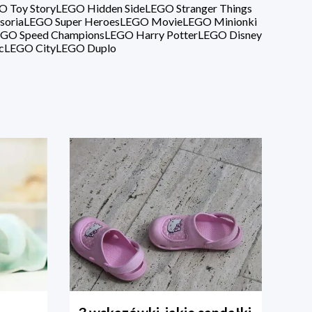
O Toy Story
LEGO Hidden Side
LEGO Stranger Things
soria
LEGO Super Heroes
LEGO Movie
LEGO Minionki
GO Speed Champions
LEGO Harry Potter
LEGO Disney
c
LEGO City
LEGO Duplo