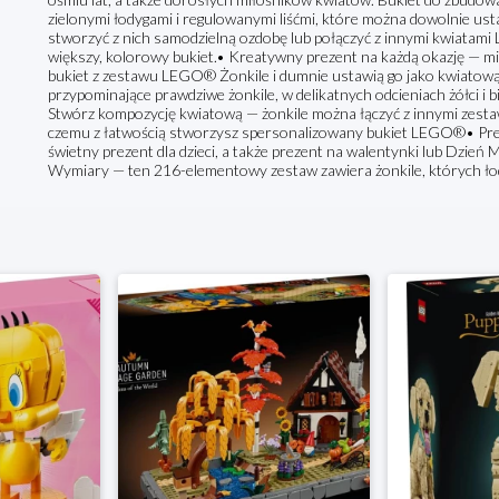
zielonymi łodygami i regulowanymi liśćmi, które można dowolnie 
stworzyć z nich samodzielną ozdobę lub połączyć z innymi kwiatam
większy, kolorowy bukiet.• Kreatywny prezent na każdą okazję — mi
bukiet z zestawu LEGO® Żonkile i dumnie ustawią go jako kwiatow
przypominające prawdziwe żonkile, w delikatnych odcieniach żółci i bi
Stwórz kompozycję kwiatową — żonkile można łączyć z innymi zest
czemu z łatwością stworzysz spersonalizowany bukiet LEGO®• Prez
świetny prezent dla dzieci, a także prezent na walentynki lub Dzień 
Wymiary — ten 216-elementowy zestaw zawiera żonkile, których ło