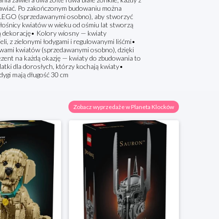
ustawiać. Po zakończonym budowaniu można
i LEGO (sprzedawanymi osobno), aby stworzyć
łośnicy kwiatów w wieku od ośmiu lat stworzą
ą dekorację• Kolory wiosny — kwiaty
eli, z zielonymi łodygami i regulowanymi liśćmi•
awami kwiatów (sprzedawanymi osobno), dzięki
ent na każdą okazję — kwiaty do zbudowania to
Matki dla dorosłych, którzy kochają kwiaty•
dygi mają długość 30 cm
Zobacz wyprzedaże w Planeta Klocków