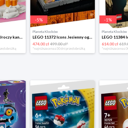
-
5
%
-
1
%
Planeta Klocków
Planeta Klocków
LEGO 40824 Icons Uroczy kanarek Tweety Lego
LEGO 11372 Icons Jesienny ogród z chatką Lego
474.00 zł
499.00 zł*
614.00 zł
619.
rzed obniżką
*najniższa cena z 30 dni przed obniżką
*najniższa cena z 3