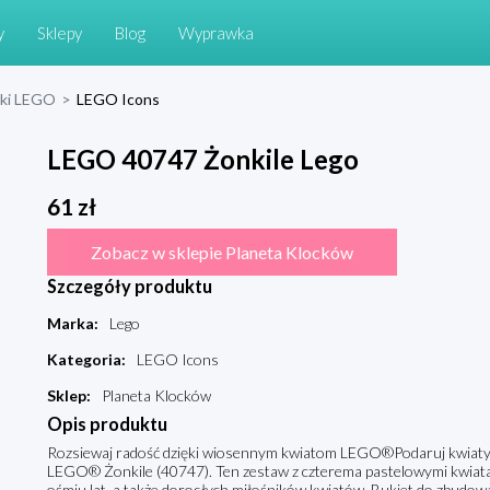
y
Sklepy
Blog
Wyprawka
cki LEGO
>
LEGO Icons
LEGO 40747 Żonkile Lego
61
zł
Zobacz w sklepie Planeta Klocków
Szczegóły produktu
Marka
:
Lego
Kategoria
:
LEGO Icons
Sklep
:
Planeta Klocków
Opis produktu
Rozsiewaj radość dzięki wiosennym kwiatom LEGO®Podaruj kwiaty, k
LEGO® Żonkile (40747). Ten zestaw z czterema pastelowymi kwiatam
ośmiu lat, a także dorosłych miłośników kwiatów. Bukiet do zbudowan