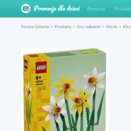
Promocje
Produkt
Strona Główna
>
Produkty
>
Gry i zabawki
>
Klocki
>
Klo