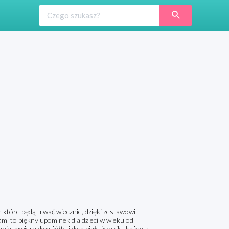
tóre będą trwać wiecznie, dzięki zestawowi
i to piękny upominek dla dzieci w wieku od
ia zawiera dwa żółte i dwa białe żonkile, każdy z