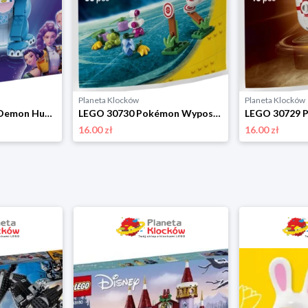
Planeta Klocków
Planeta Klocków
LEGO 72537 Kpop Demon Hunters Tygrys Derpy i Sroka Sussie Lego
LEGO 30730 Pokémon Wyposażenie Trenera Lego
16.00 zł
16.00 zł