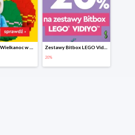
Prezenty na Wielkanoc w Planecie Klocków od 16,99 zł
Zestawy Bitbox LEGO Vidiyo w Planecie Klocków -20%
20%
40%