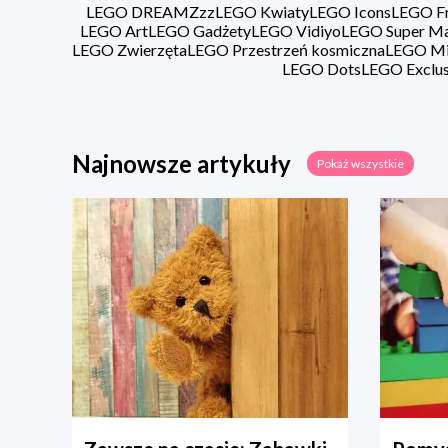
LEGO DREAMZzz
LEGO Kwiaty
LEGO Icons
LEGO Fr
LEGO Art
LEGO Gadżety
LEGO Vidiyo
LEGO Super Ma
LEGO Zwierzęta
LEGO Przestrzeń kosmiczna
LEGO Min
LEGO Dots
LEGO Exclus
Najnowsze artykuły
Pokaż wszystkie