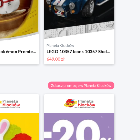
Planeta Klocków
Planeta K
LEGO 30729 Pokémon Premierball Lego
LEGO 10357 Icons 10357 Shelby Cobra 427 S/C Lego
649.00 zł
509.00 zł
Zobacz promocje w Planeta Klocków