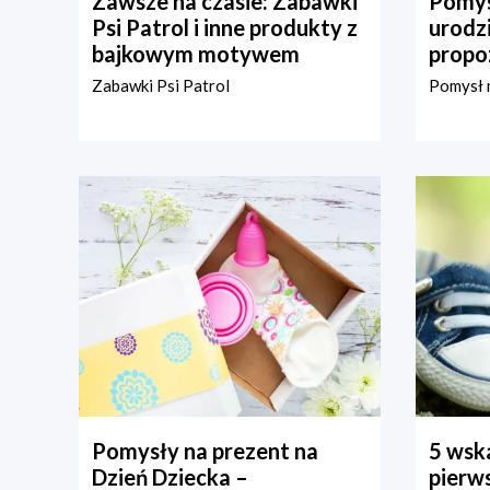
Zawsze na czasie: Zabawki
Pomys
Psi Patrol i inne produkty z
urodz
bajkowym motywem
propo
Zabawki Psi Patrol
Pomysł n
Pomysły na prezent na
5 wska
Dzień Dziecka –
pierws