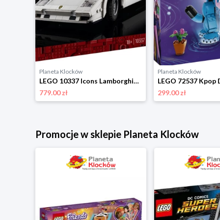
Planeta Klocków
Planeta Klocków
LEGO 10331 Icons Zimorodek Lego
LEGO 10337 Icons Lamborghini Countach 5000 Quattrovalvole Lego
779.00 zł
299.00 zł
Promocje w sklepie Planeta Klocków