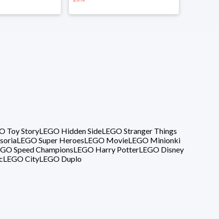
O Toy Story
LEGO Hidden Side
LEGO Stranger Things
soria
LEGO Super Heroes
LEGO Movie
LEGO Minionki
GO Speed Champions
LEGO Harry Potter
LEGO Disney
c
LEGO City
LEGO Duplo