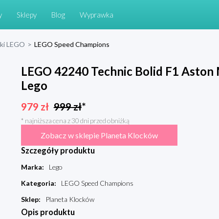
y
Sklepy
Blog
Wyprawka
cki LEGO
>
LEGO Speed Champions
LEGO 42240 Technic Bolid F1 Asto
Lego
979
zł
999
zł
*
* najniższa cena z 30 dni przed obniżką
Zobacz w sklepie Planeta Klocków
Szczegóły produktu
Marka
:
Lego
Kategoria
:
LEGO Speed Champions
Sklep
:
Planeta Klocków
Opis produktu