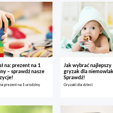
ł na: prezent na 1
Jak wybrać najlepszy
iny – sprawdź nasze
gryzak dla niemowla
zycje!
Sprawdź!
a prezent na 1 urodziny
Gryzaki dla dzieci