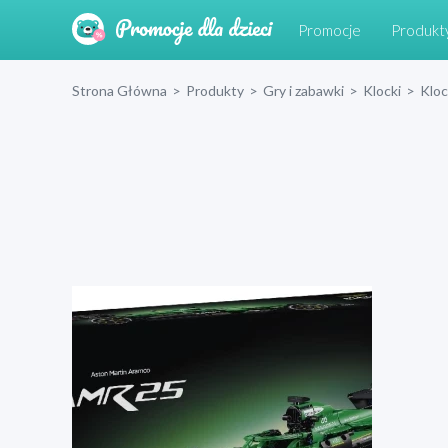
Promocje
Produkt
Strona Główna
>
Produkty
>
Gry i zabawki
>
Klocki
>
Klo