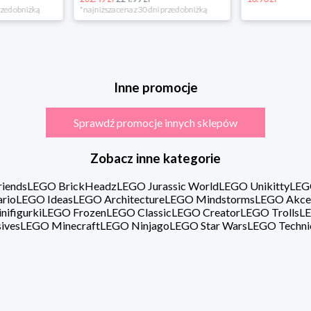
rzed obniżką
*najniższa cena z 30 dni przed obniżką
Inne promocje
Sprawdź promocje innych sklepów
Zobacz inne kategorie
iends
LEGO BrickHeadz
LEGO Jurassic World
LEGO Unikitty
LEG
rio
LEGO Ideas
LEGO Architecture
LEGO Mindstorms
LEGO Akce
ifigurki
LEGO Frozen
LEGO Classic
LEGO Creator
LEGO Trolls
LE
ives
LEGO Minecraft
LEGO Ninjago
LEGO Star Wars
LEGO Techni