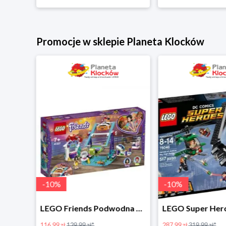
Promocje w sklepie Planeta Klocków
-
10
%
-
10
%
LEGO Disney Princess Zimowe święto w zamku Belli w super cenie
LEGO Friends Podwodna Frajda w super cenie
116.99 zł
129.99 zł*
287.99 zł
319.99 zł*