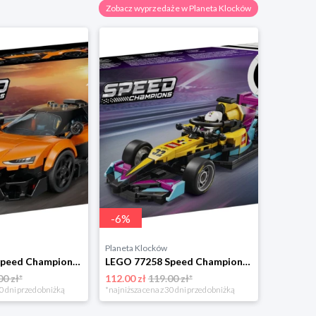
Zobacz wyprzedaże w Planeta Klocków
-
6
%
Planeta Klocków
LEGO 77257 Speed Champions McLaren W1 Lego
LEGO 77258 Speed Champions Bolid F1 Academy LEGO Lego
00 zł*
112.00 zł
119.00 zł*
0 dni przed obniżką
*najniższa cena z 30 dni przed obniżką