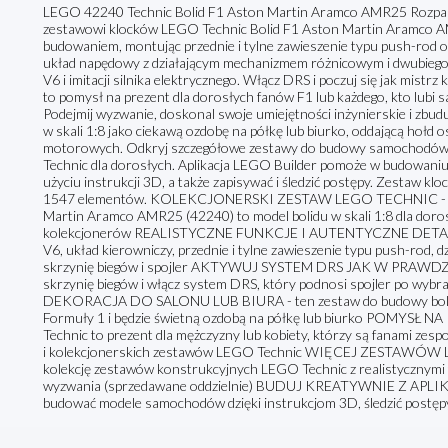
LEGO 42240 Technic Bolid F1 Aston Martin Aramco AMR25 Rozpal 
zestawowi klocków LEGO Technic Bolid F1 Aston Martin Aramco A
budowaniem, montując przednie i tylne zawieszenie typu push-rod o
układ napędowy z działającym mechanizmem różnicowym i dwubiegową
V6 i imitacji silnika elektrycznego. Włącz DRS i poczuj się jak mist
to pomysł na prezent dla dorosłych fanów F1 lub każdego, kto lubi 
Podejmij wyzwanie, doskonal swoje umiejętności inżynierskie i zbud
w skali 1:8 jako ciekawą ozdobę na półkę lub biurko, oddającą hołd
motorowych. Odkryj szczegółowe zestawy do budowy samochodów z
Technic dla dorosłych. Aplikacja LEGO Builder pomoże w budowaniu 
użyciu instrukcji 3D, a także zapisywać i śledzić postępy. Zestaw kl
1547 elementów. KOLEKCJONERSKI ZESTAW LEGO TECHNIC - zes
Martin Aramco AMR25 (42240) to model bolidu w skali 1:8 dla dor
kolekcjonerów REALISTYCZNE FUNKCJE I AUTENTYCZNE DETALE - mo
V6, układ kierowniczy, przednie i tylne zawieszenie typu push-rod,
skrzynię biegów i spojler AKTYWUJ SYSTEM DRS JAK W PRAWDZIWE
skrzynię biegów i włącz system DRS, który podnosi spojler po w
DEKORACJA DO SALONU LUB BIURA - ten zestaw do budowy bolidu 
Formuły 1 i będzie świetną ozdobą na półkę lub biurko POMYSŁ N
Technic to prezent dla mężczyzny lub kobiety, którzy są fanami z
i kolekcjonerskich zestawów LEGO Technic WIĘCEJ ZESTAWÓ
kolekcję zestawów konstrukcyjnych LEGO Technic z realistycznymi f
wyzwania (sprzedawane oddzielnie) BUDUJ KREATYWNIE Z APLIK
budować modele samochodów dzięki instrukcjom 3D, śledzić postępy