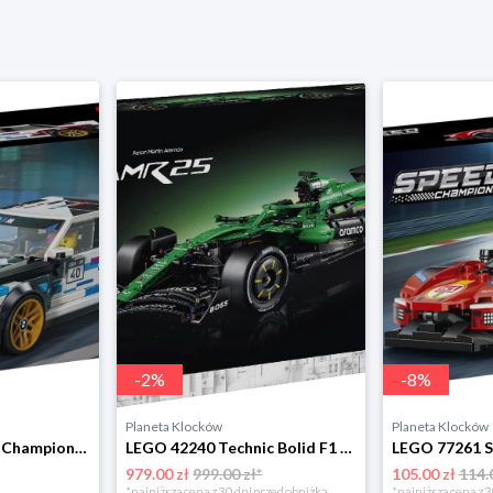
-
2
%
-
8
%
Planeta Klocków
Planeta Klocków
LEGO 77263 Speed Champions BMW M3 (E30) Lego
LEGO 42240 Technic Bolid F1 Aston Martin Aramco AMR25 Lego
979.00 zł
999.00 zł*
105.00 zł
114.
*najniższa cena z 30 dni przed obniżką
*najniższa cena z 3