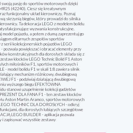
swoją pasję do sportów motorowych dzięki
MR25 (42240). Ciesz się kreatywnym
raz funkcjonalny układ kierowniczy. Poznaj
 skrzynią biegów, który prowadzi do silnika
rz kierownicy. Ta dekoracja LEGO z modelem bolidu
satysfakcjonujące wyzwania konstrukcyjne.
uj model pojazdu, a potem z dumą zaprezentuj go
 osiągom elitarnych zespołów sportów
 serii kolekcjonerskich pojazdów LEGO
- pozwala powiększać i obracać elementy przy
ocków konstrukcyjnych dla dorosłych składa się z
taw klocków LEGO Technic Bolid F1 Aston
osłych miłośników F1, sportów motorowych i
del bolidu F1 w skali 1:8 zawiera silnik
 działający mechanizm różnicowy, dwubiegową
J F1 - podziwiaj działającą dwubiegową
ybraniu wyższego biegu EFEKTOWNA
stanowi uzupełnienie kolekcji gadżetów
A PREZENT DLA FANA F1 - ten zestaw klocków
espołu Aston Martin Aramco, sportów motorowych
W LEGO TECHNIC DLA DOROSŁYCH - odkryj
unkcjami, dla dorosłych lubiących szczegółowe
ACJĄ LEGO BUILDER - aplikacja pozwala
 i zapisywać wszystkie zestawy