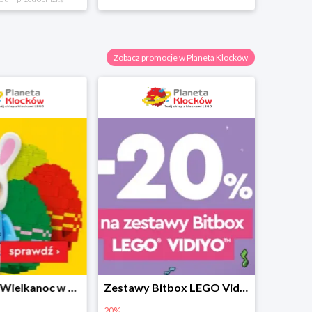
Zobacz promocje w Planeta Klocków
Prezenty na Wielkanoc w Planecie Klocków od 16,99 zł
Zestawy Bitbox LEGO Vidiyo w Planecie Klocków -20%
20%
40%