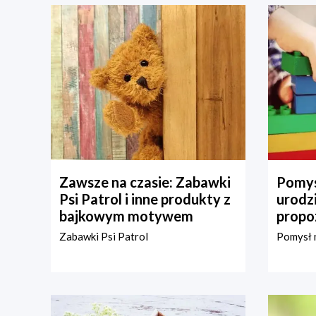
Zawsze na czasie: Zabawki
Pomys
Psi Patrol i inne produkty z
urodz
bajkowym motywem
propo
Zabawki Psi Patrol
Pomysł n