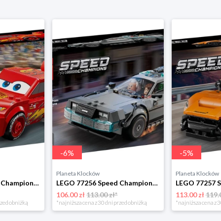
-
6
%
-
5
%
Planeta Klocków
Planeta Klocków
LEGO 77255 Speed Champions Zygzak McQueen Lego
LEGO 77256 Speed Champions Wehikuł czasu z Powrotu do przyszłości Lego
106.00 zł
113.00 zł*
113.00 zł
119.
rzed obniżką
*najniższa cena z 30 dni przed obniżką
*najniższa cena z 3