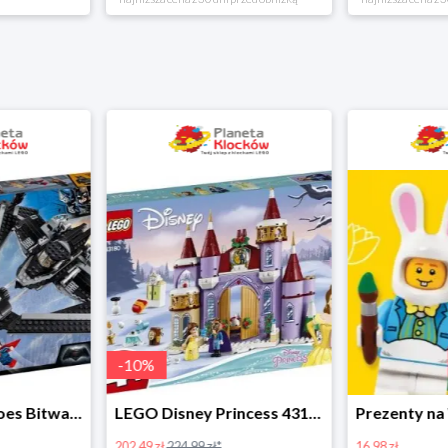
-
10
%
LEGO Super Heroes Bitwa powietrzna w super cenie
LEGO Disney Princess 43180 Zimowe święto w zamku Belli
202.49 zł
224.99 zł*
16.98 zł