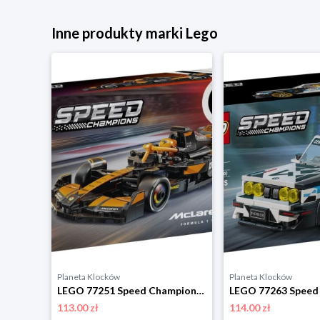
Inne produkty marki Lego
Planeta Klocków
Planeta Klocków
LEGO 76923 Speed Champions Luksusowe Lamborghini Lambo V12 Vision GT Lego
LEGO 77251 Speed Champions Bolid F1 McLaren Team MCL38 Lego
113.00 zł
114.00 zł