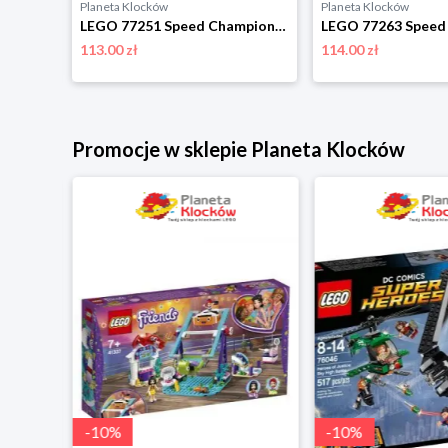
Planeta Klocków
Planeta Klocków
LEGO 76923 Speed Champions Luksusowe Lamborghini Lambo V12 Vision GT Lego
LEGO 77251 Speed Champions Bolid F1 McLaren Team MCL38 Lego
113.00 zł
114.00 zł
Promocje w sklepie Planeta Klocków
-
10
%
-
10
%