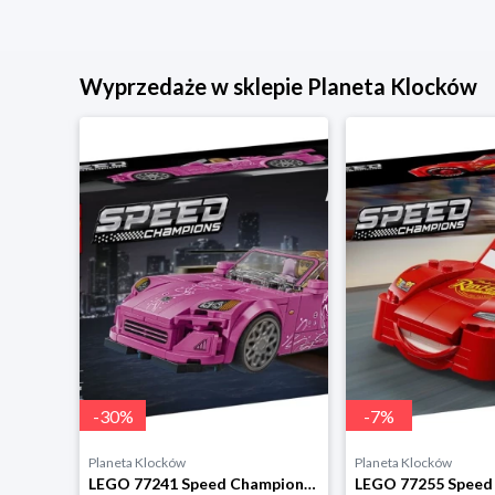
Wyprzedaże w sklepie Planeta Klocków
-
30
%
-
7
%
Planeta Klocków
Planeta Klocków
LEGO 42240 Technic Bolid F1 Aston Martin Aramco AMR25 Lego
LEGO 77241 Speed Champions Honda S2000 z filmu Za Lego