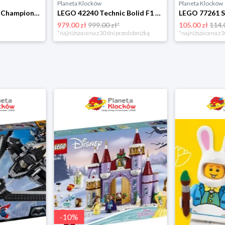
Planeta Klocków
Planeta Klocków
LEGO 77263 Speed Champions BMW M3 (E30) Lego
LEGO 42240 Technic Bolid F1 Aston Martin Aramco AMR25 Lego
979.00 zł
999.00 zł*
105.00 zł
114.
*najniższa cena z 30 dni przed obniżką
*najniższa cena z 3
-
10
%