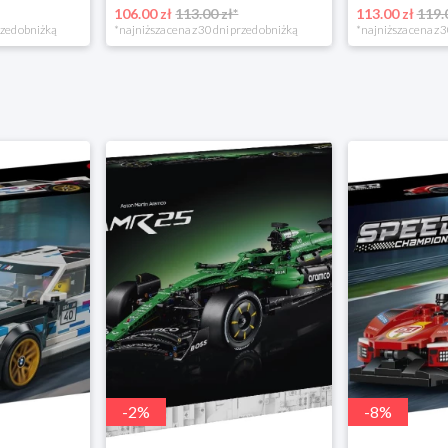
106.00 zł
113.00 zł*
113.00 zł
119.
rzed obniżką
*najniższa cena z 30 dni przed obniżką
*najniższa cena z 3
-
2
%
-
8
%