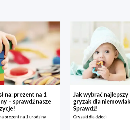
ł na: prezent na 1
Jak wybrać najlepszy
iny – sprawdź nasze
gryzak dla niemowla
zycje!
Sprawdź!
a prezent na 1 urodziny
Gryzaki dla dzieci