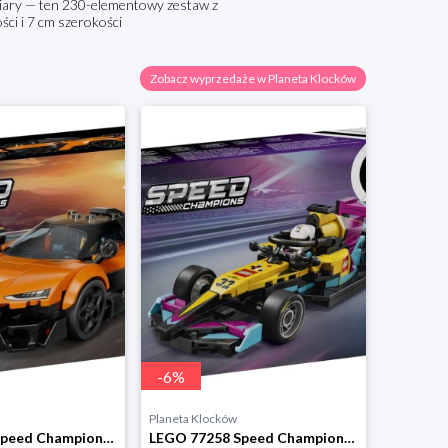
iary — ten 230-elementowy zestaw z
i i 7 cm szerokości
Zobacz wyprzedaże w Planeta Klocków
-
6
%
Planeta Klocków
LEGO 77257 Speed Champions McLaren W1 Lego
LEGO 77258 Speed Champions Bolid F1 Academy LEGO Lego