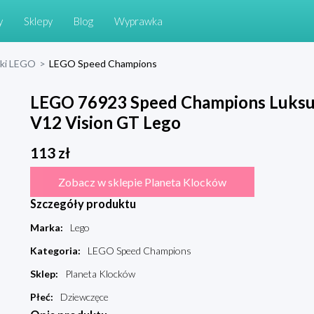
y
Sklepy
Blog
Wyprawka
cki LEGO
>
LEGO Speed Champions
LEGO 76923 Speed Champions Luks
V12 Vision GT Lego
113
zł
Zobacz w sklepie Planeta Klocków
Szczegóły produktu
Marka
:
Lego
Kategoria
:
LEGO Speed Champions
Sklep
:
Planeta Klocków
Płeć
:
Dziewczęce