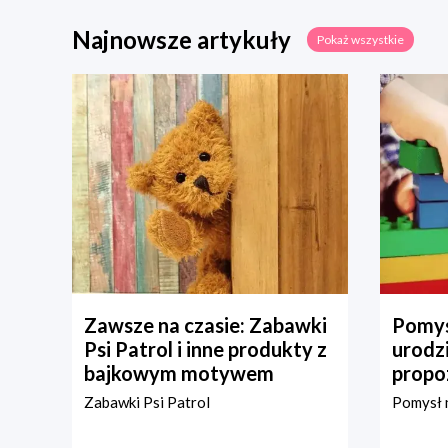
Najnowsze artykuły
Pokaż wszystkie
Zawsze na czasie: Zabawki
Pomys
Psi Patrol i inne produkty z
urodz
bajkowym motywem
propo
Zabawki Psi Patrol
Pomysł n