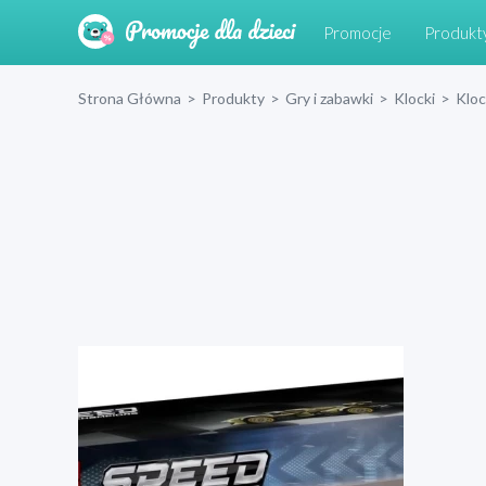
Promocje
Produkt
Strona Główna
>
Produkty
>
Gry i zabawki
>
Klocki
>
Klo