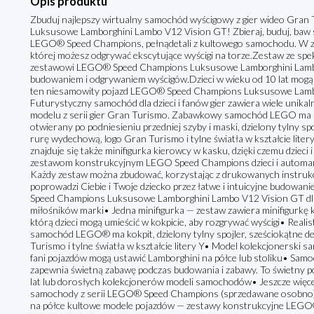
Opis produktu
Zbuduj najlepszy wirtualny samochód wyścigowy z gier wideo Gran 
Luksusowe Lamborghini Lambo V12 Vision GT! Zbieraj, buduj, baw się
LEGO® Speed Champions, pełnądetali z kultowego samochodu. W zest
której możesz odgrywać ekscytujące wyścigi na torze.Zestaw ze spe
zestawowi LEGO® Speed Champions Luksusowe Lamborghini Lambo V1
budowaniem i odgrywaniem wyścigów.Dzieci w wieku od 10 lat mogą z
ten niesamowity pojazd LEGO® Speed Champions Luksusowe Lambo
Futurystyczny samochód dla dzieci i fanów gier zawiera wiele unika
modelu z serii gier Gran Turismo. Zabawkowy samochód LEGO ma n
otwierany po podniesieniu przedniej szyby i maski, dzielony tylny spo
rurę wydechową, logo Gran Turismo i tylne światła w kształcie lit
znajduje się także minifigurka kierowcy w kasku, dzięki czemu dzieci i
zestawom konstrukcyjnym LEGO Speed Champions dzieci i automani
Każdy zestaw można zbudować, korzystając z drukowanych instrukcji
poprowadzi Ciebie i Twoje dziecko przez łatwe i intuicyjne budowa
Speed Champions Luksusowe Lamborghini Lambo V12 Vision GT dla dz
miłośników marki• Jedna minifigurka — zestaw zawiera minifigurkę k
którą dzieci mogą umieścić w kokpicie, aby rozgrywać wyścigi• Real
samochód LEGO® ma kokpit, dzielony tylny spojler, sześciokątne de
Turismo i tylne światła w kształcie litery Y• Model kolekcjonerski 
fani pojazdów mogą ustawić Lamborghini na półce lub stoliku• Sa
zapewnia świetną zabawę podczas budowania i zabawy. To świetny pom
lat lub dorosłych kolekcjonerów modeli samochodów• Jeszcze więce
samochody z serii LEGO® Speed Champions (sprzedawane osobno), pe
na półce kultowe modele pojazdów — zestawy konstrukcyjne LEGO®