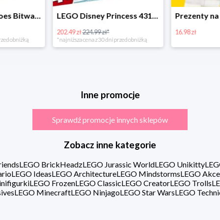
LEGO Super Heroes Bitwa powietrzna w super cenie
LEGO Disney Princess 43180 Zimowe święto w zamku Belli
202.49 zł
224.99 zł*
16.98 zł
rzed obniżką
*najniższa cena z 30 dni przed obniżką
Inne promocje
Sprawdź promocje innych sklepów
Zobacz inne kategorie
iends
LEGO BrickHeadz
LEGO Jurassic World
LEGO Unikitty
LEG
rio
LEGO Ideas
LEGO Architecture
LEGO Mindstorms
LEGO Akce
ifigurki
LEGO Frozen
LEGO Classic
LEGO Creator
LEGO Trolls
LE
ives
LEGO Minecraft
LEGO Ninjago
LEGO Star Wars
LEGO Techni