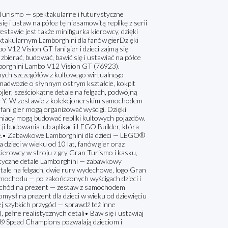
Turismo — spektakularne i futurystyczne
 i ustaw na półce tę niesamowitą replikę z serii
awie jest także minifigurka kierowcy, dzięki
ktakularnym Lamborghini dla fanów gierDzięki
2 Vision GT fani gier i dzieci zajmą się
bierać, budować, bawić się i ustawiać na półce
rghini Lambo V12 Vision GT (76923).
lnych szczegółów z kultowego wirtualnego
adwozie o słynnym ostrym kształcie, kokpit
jler, sześciokątne detale na felgach, podwójną
ery Y. W zestawie z kolekcjonerskim samochodem
 fani gier mogą organizować wyścigi. Dzięki
acy mogą budować repliki kultowych pojazdów.
 budowania lub aplikacji LEGO Builder, która
nie.• Zabawkowe Lamborghini dla dzieci — LEGO®
ieci w wieku od 10 lat, fanów gier oraz
ierowcy w stroju z gry Gran Turismo i kasku,
istyczne detale Lamborghini — zabawkowy
tale na felgach, dwie rury wydechowe, logo Gran
samochodu — po zakończonych wyścigach dzieci i
mochód na prezent — zestaw z samochodem
ysł na prezent dla dzieci w wieku od dziewięciu
j szybkich przygód — sprawdź też inne
łne realistycznych detali• Baw się i ustawiaj
 Speed Champions pozwalają dzieciom i