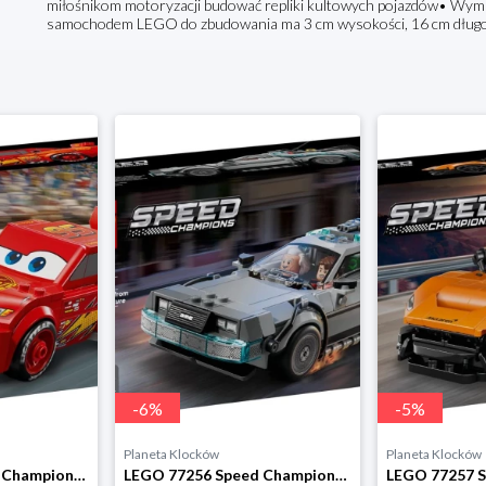
miłośnikom motoryzacji budować repliki kultowych pojazdów• Wym
samochodem LEGO do zbudowania ma 3 cm wysokości, 16 cm długośc
-
6
%
-
5
%
Planeta Klocków
Planeta Klocków
LEGO 77255 Speed Champions Zygzak McQueen Lego
LEGO 77256 Speed Champions Wehikuł czasu z Powrotu do przyszłości Lego