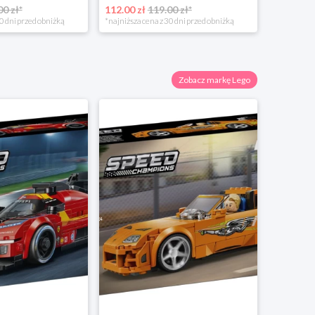
00 zł*
112.00 zł
119.00 zł*
0 dni przed obniżką
*najniższa cena z 30 dni przed obniżką
Zobacz markę Lego