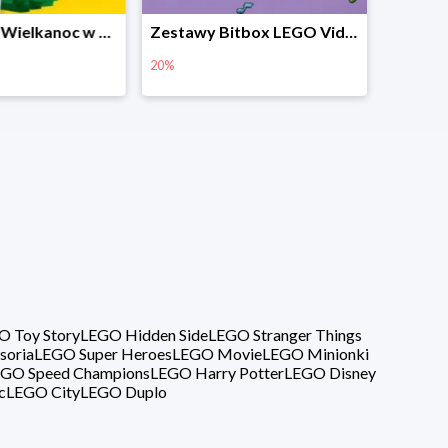
Prezenty na Wielkanoc w Planecie Klocków od 16,99 zł
Zestawy Bitbox LEGO Vidiyo w Planecie Klocków -20%
20%
40%
O Toy Story
LEGO Hidden Side
LEGO Stranger Things
soria
LEGO Super Heroes
LEGO Movie
LEGO Minionki
GO Speed Champions
LEGO Harry Potter
LEGO Disney
c
LEGO City
LEGO Duplo