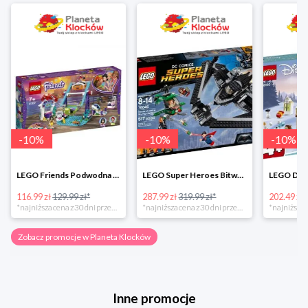
-
10
%
-
10
%
-
10
%
LEGO Friends Podwodna Frajda w super cenie
LEGO Super Heroes Bitwa powietrzna w super cenie
116.99 zł
129.99 zł*
287.99 zł
319.99 zł*
202.49 zł
*najniższa cena z 30 dni przed obniżką
*najniższa cena z 30 dni przed obniżką
Zobacz promocje w Planeta Klocków
Inne promocje