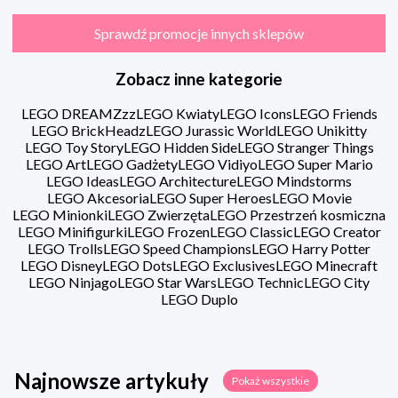
Sprawdź promocje innych sklepów
Zobacz inne kategorie
LEGO DREAMZzz
LEGO Kwiaty
LEGO Icons
LEGO Friends
LEGO BrickHeadz
LEGO Jurassic World
LEGO Unikitty
LEGO Toy Story
LEGO Hidden Side
LEGO Stranger Things
LEGO Art
LEGO Gadżety
LEGO Vidiyo
LEGO Super Mario
LEGO Ideas
LEGO Architecture
LEGO Mindstorms
LEGO Akcesoria
LEGO Super Heroes
LEGO Movie
LEGO Minionki
LEGO Zwierzęta
LEGO Przestrzeń kosmiczna
LEGO Minifigurki
LEGO Frozen
LEGO Classic
LEGO Creator
LEGO Trolls
LEGO Speed Champions
LEGO Harry Potter
LEGO Disney
LEGO Dots
LEGO Exclusives
LEGO Minecraft
LEGO Ninjago
LEGO Star Wars
LEGO Technic
LEGO City
LEGO Duplo
Najnowsze artykuły
Pokaż wszystkie