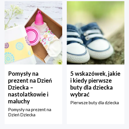
Pomysły na
5 wskazówek, jakie
prezent na Dzień
i kiedy pierwsze
Dziecka –
buty dla dziecka
nastolatkowie i
wybrać
maluchy
Pierwsze buty dla dziecka
Pomysły na prezent na
Dzień Dziecka