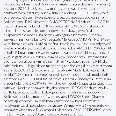
na świecie, w tym innych bolidów Formuły 1 (sprzedawanych osobno)
z sezonu 2024. Każdy zestaw można zbudować, korzystając z
drukowanych instrukcji budowania lub aplikacji LEGO Builder, która
poprowadzi Ciebie i Twoje dziecko przez przygodę z budowaniem.•
Bolid zespołu F1® Mercedes-AMG PETRONAS dla dzieci — LEGO®
Speed Champions Bolid F1® Mercedes-AMG W15 umożliwia 10-
latkom i starszym dzieciom zbudowanie, zabawę w wyścigi i
eksponowanie modelu na półce• Minifigurka kierowcy — zestaw
zawiera minifigurkę kierowcy zespołu Mercedes-AMG PETRONAS w
kombinezonie i kasku, którą można umieścić w kokpicie, aby odgrywać
wyścigi• Realistyczne detale zespołu Mercedes-AMG PETRONAS F1®
— bolid F1 ma elementy wzorowane na samochodzie biorącym udział
w wyścigach w 2024 roku, w tym naklejki sponsorów i szersze tylne
opony z nadrukowanym napisem „Pirelli”• Zabawa rodem z F1® dla
całej rodziny — ścigaj się do mety z całą rodziną dzięki innym zestawom
z serii LEGO® F1 (sprzedawanym osobno)• Model kolekcjonerski
bolidu F1® — po ukończonej zabawie dzieci mogą ustawić model bolidu
Mercedes-AMG PETRONAS na półce lub stoliku nocnym• Pomysł na
prezent dla fanów F1® — ten wyjątkowy model F1 zapewnia wspaniałą
zabawę i świetnie sprawdzi się jako prezent LEGO® dla dzieci w wieku
od 10 lat oraz dorosłych kolekcjonerów modeli samochodów•
Kultowe modele samochodów — zestawy LEGO® Speed Champions
pozwalają dzieciom i miłośnikom samochodów tworzyć modele
najsłynniejszych pojazdów na świecie• Wymiary — 267-elementowy
zestaw zawiera bolid F1® zespołu Mercedes-AMG PETRONAS, który
ma 2 cm wysokości, 20 cm długości i 8 cm szerokości