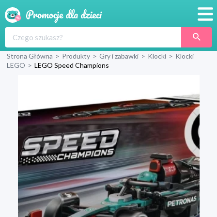
Promocje
Strona Główna
>
Produkty
>
Gry i zabawki
>
Klocki
>
Klocki
Produkty
LEGO
>
LEGO Speed Champions
Sklepy
Blog
Wyprawka