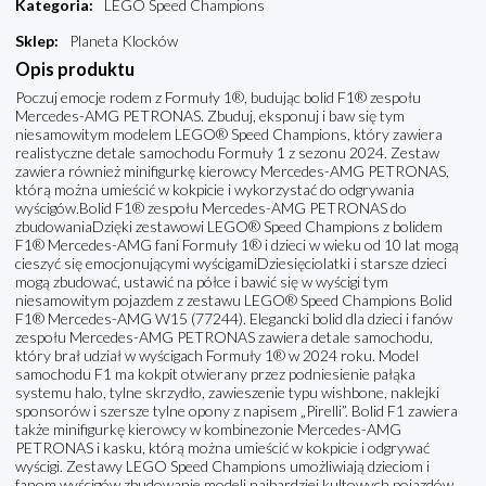
Kategoria
:
LEGO Speed Champions
Sklep
:
Planeta Klocków
Opis produktu
Poczuj emocje rodem z Formuły 1®, budując bolid F1® zespołu
Mercedes-AMG PETRONAS. Zbuduj, eksponuj i baw się tym
niesamowitym modelem LEGO® Speed Champions, który zawiera
realistyczne detale samochodu Formuły 1 z sezonu 2024. Zestaw
zawiera również minifigurkę kierowcy Mercedes-AMG PETRONAS,
którą można umieścić w kokpicie i wykorzystać do odgrywania
wyścigów.Bolid F1® zespołu Mercedes-AMG PETRONAS do
zbudowaniaDzięki zestawowi LEGO® Speed Champions z bolidem
F1® Mercedes-AMG fani Formuły 1® i dzieci w wieku od 10 lat mogą
cieszyć się emocjonującymi wyścigamiDziesięciolatki i starsze dzieci
mogą zbudować, ustawić na półce i bawić się w wyścigi tym
niesamowitym pojazdem z zestawu LEGO® Speed Champions Bolid
F1® Mercedes-AMG W15 (77244). Elegancki bolid dla dzieci i fanów
zespołu Mercedes-AMG PETRONAS zawiera detale samochodu,
który brał udział w wyścigach Formuły 1® w 2024 roku. Model
samochodu F1 ma kokpit otwierany przez podniesienie pałąka
systemu halo, tylne skrzydło, zawieszenie typu wishbone, naklejki
sponsorów i szersze tylne opony z napisem „Pirelli”. Bolid F1 zawiera
także minifigurkę kierowcy w kombinezonie Mercedes-AMG
PETRONAS i kasku, którą można umieścić w kokpicie i odgrywać
wyścigi. Zestawy LEGO Speed Champions umożliwiają dzieciom i
fanom wyścigów zbudowanie modeli najbardziej kultowych pojazdów