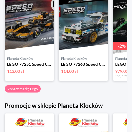
-
2
%
Planeta Klocków
Planeta Klocków
Planeta K
LEGO 77251 Speed Champions Bolid F1 McLaren Team MCL38 Lego
LEGO 77263 Speed Champions BMW M3 (E30) Lego
113.00 zł
114.00 zł
979.00 z
Zobacz markę Lego
Promocje w sklepie Planeta Klocków