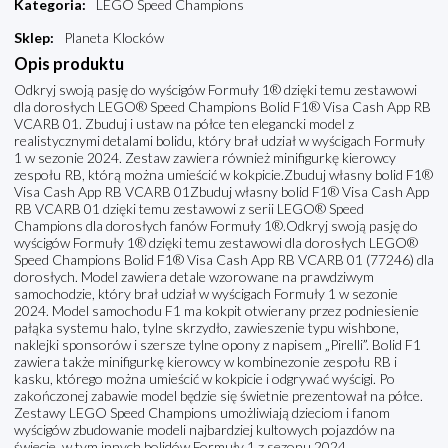
Kategoria
:
LEGO Speed Champions
Sklep
:
Planeta Klocków
Opis produktu
Odkryj swoją pasję do wyścigów Formuły 1® dzięki temu zestawowi
dla dorosłych LEGO® Speed Champions Bolid F1® Visa Cash App RB
VCARB 01. Zbuduj i ustaw na półce ten elegancki model z
realistycznymi detalami bolidu, który brał udział w wyścigach Formuły
1 w sezonie 2024. Zestaw zawiera również minifigurkę kierowcy
zespołu RB, którą można umieścić w kokpicie.Zbuduj własny bolid F1®
Visa Cash App RB VCARB 01Zbuduj własny bolid F1® Visa Cash App
RB VCARB 01 dzięki temu zestawowi z serii LEGO® Speed
Champions dla dorosłych fanów Formuły 1®.Odkryj swoją pasję do
wyścigów Formuły 1® dzięki temu zestawowi dla dorosłych LEGO®
Speed Champions Bolid F1® Visa Cash App RB VCARB 01 (77246) dla
dorosłych. Model zawiera detale wzorowane na prawdziwym
samochodzie, który brał udział w wyścigach Formuły 1 w sezonie
2024. Model samochodu F1 ma kokpit otwierany przez podniesienie
pałąka systemu halo, tylne skrzydło, zawieszenie typu wishbone,
naklejki sponsorów i szersze tylne opony z napisem „Pirelli”. Bolid F1
zawiera także minifigurkę kierowcy w kombinezonie zespołu RB i
kasku, którego można umieścić w kokpicie i odgrywać wyścigi. Po
zakończonej zabawie model będzie się świetnie prezentował na półce.
Zestawy LEGO Speed Champions umożliwiają dzieciom i fanom
wyścigów zbudowanie modeli najbardziej kultowych pojazdów na
świecie, w tym innych bolidów Formuły 1 z sezonu 2024