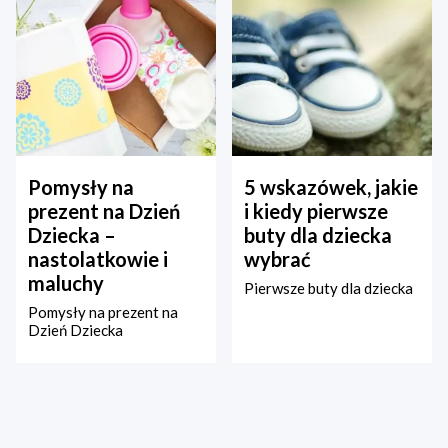
Pomysły na
5 wskazówek, jakie
prezent na Dzień
i kiedy pierwsze
Dziecka –
buty dla dziecka
nastolatkowie i
wybrać
maluchy
Pierwsze buty dla dziecka
Pomysły na prezent na
Dzień Dziecka