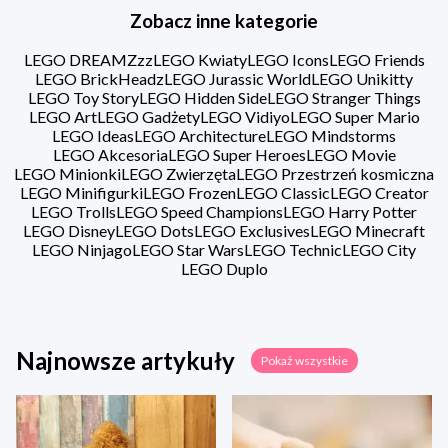
Zobacz inne kategorie
LEGO DREAMZzz
LEGO Kwiaty
LEGO Icons
LEGO Friends
LEGO BrickHeadz
LEGO Jurassic World
LEGO Unikitty
LEGO Toy Story
LEGO Hidden Side
LEGO Stranger Things
LEGO Art
LEGO Gadżety
LEGO Vidiyo
LEGO Super Mario
LEGO Ideas
LEGO Architecture
LEGO Mindstorms
LEGO Akcesoria
LEGO Super Heroes
LEGO Movie
LEGO Minionki
LEGO Zwierzęta
LEGO Przestrzeń kosmiczna
LEGO Minifigurki
LEGO Frozen
LEGO Classic
LEGO Creator
LEGO Trolls
LEGO Speed Champions
LEGO Harry Potter
LEGO Disney
LEGO Dots
LEGO Exclusives
LEGO Minecraft
LEGO Ninjago
LEGO Star Wars
LEGO Technic
LEGO City
LEGO Duplo
Najnowsze artykuły
Pokaż wszystkie