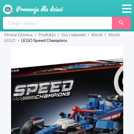
Promocje
Strona Główna
>
Produkty
>
Gry i zabawki
>
Klocki
>
Klocki
Produkty
LEGO
>
LEGO Speed Champions
Sklepy
Blog
Wyprawka