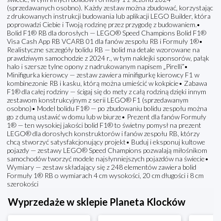
(sprzedawanych osobno). Każdy zestaw można zbudować, korzystając
z drukowanych instrukcji budowania lub aplikacji LEGO Builder, która
poprowadzi Ciebie i Twoją rodzinę przez przygodę z budowaniem.•
Bolid F1® RB dla dorosłych — LEGO® Speed Champions Bolid F1®
Visa Cash App RB VCARB 01 dla fanów zespołu RB i Formuły 1®•
Realistyczne szczegóły bolidu RB — bolid ma detale wzorowane na
prawdziwym samochodzie z 2024 r., w tym naklejki sponsorów, pałąk
halo i szersze tylne opony z nadrukowanym napisem „Pirelli”•
Minifigurka kierowcy — zestaw zawiera minifigurkę kierowcy F1 w
kombinezonie RB i kasku, którą można umieścić w kokpicie• Zabawa
F1® dla całej rodziny — ścigaj się do mety z całą rodziną dzięki innym
zestawom konstrukcyjnym z serii LEGO® F1 (sprzedawanym
osobno)• Model bolidu F1® — po zbudowaniu bolidu zespołu można
go z dumą ustawić w domu lub w biurze• Prezent dla fanów Formuły
1® — ten wysokiej jakości bolid F1® to świetny pomysł na prezent
LEGO® dla dorosłych konstruktorów i fanów zespołu RB, którzy
chcą stworzyć satysfakcjonujący projekt• Buduj i eksponuj kultowe
pojazdy — zestawy LEGO® Speed Champions pozwalają miłośnikom
samochodów tworzyć modele najsłynniejszych pojazdów na świecie•
Wymiary — zestaw składający się z 248 elementów zawiera bolid
Formuły 1® RB o wymiarach 4 cm wysokości, 20 cm długości i 8 cm
szerokości
Wyprzedaże w sklepie Planeta Klocków