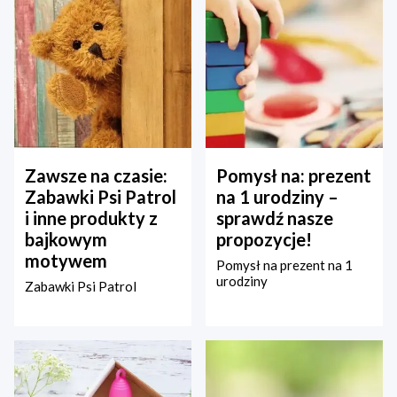
Zawsze na czasie:
Pomysł na: prezent
Zabawki Psi Patrol
na 1 urodziny –
i inne produkty z
sprawdź nasze
bajkowym
propozycje!
motywem
Pomysł na prezent na 1
urodziny
Zabawki Psi Patrol