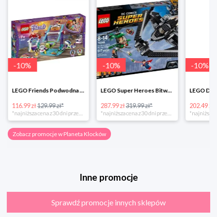
-
10
%
-
10
%
-
10
%
LEGO Friends Podwodna Frajda w super cenie
LEGO Super Heroes Bitwa powietrzna w super cenie
116.99 zł
129.99 zł*
287.99 zł
319.99 zł*
202.49 zł
*najniższa cena z 30 dni przed obniżką
*najniższa cena z 30 dni przed obniżką
Zobacz promocje w Planeta Klocków
Inne promocje
Sprawdź promocje innych sklepów