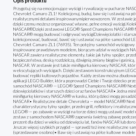
Opis produktu
Przygotuj się na emocjonujące wyścigi i rywalizację w pucharze 
Chevrolet Camaro ZL1! Kolekcjonuj, buduj, baw się i ustawiaj na 
realistycznymi detalami inspirowanymipierwowzorem. W zestawie j
dzięki czemu możesz organizować własne, pełne emocji wyścigi.Kolek
NASCAR®Dzięki zestawowi LEGO® Speed Champions NASCAR® Next
NASCAR® mogą budować i odgrywać wyścigiDziewięciolatki i starsz
kolekcjonować, budować, bawić się i ustawiać na półce samoch
Chevrolet Camaro ZL1 (76935). Ten potężny samochód wyścigowy zd
inspirowane prawdziwym modelem, biorącym udział w wyścigach
NASCAR zawiera realistyczne elementy, takie jak tylny spojler, przedni
bezpieczeństwa, deską rozdzielczą, dźwignią zmiany biegów i gaśnicą
NASCAR. W zestawie jest także minifigurka kierowcy NASCAR, którą
w ekscytujących wyścigach. Dzięki zestawom konstrukcyjnym LEGO
budować repliki kultowych pojazdów. Każdy zestaw można zbudować, 
aplikacji LEGO Builder, która poprowadzi Ciebie i Twoje dziecko pr
samochód NASCAR® — LEGO® Speed Champions NASCAR® Next G
dziewięciolatków i starszych dzieci oraz fanów NASCAR• Jedna mini
minifigurkę kierowcy NASCAR® w kasku, którą dzieci mogą posadzić 
NASCAR• Realistyczne detale Chevroleta — model NASCAR® Next
charakterystyczny tylny spojler, przedni grill, reflektory i realist
LEGO® — po zabawie w wyścigi na torze dzieci mogą ustawić model 
zestaw z samochodem NASCAR® zapewnia świetną zabawę podczas b
prezent dla dzieci w wieku od dziewięciu lat, fanów NASCAR lub d
Jeszcze więcej szybkich przygód — sprawdź też inne realistyczne 
(sprzedawane osobno)• Baw się i ustawiaj na półce kultowe mod