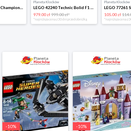
Planeta Klocków
Planeta Klocków
LEGO 77263 Speed Champions BMW M3 (E30) Lego
LEGO 42240 Technic Bolid F1 Aston Martin Aramco AMR25 Lego
979.00 zł
999.00 zł*
105.00 zł
114.
*najniższa cena z 30 dni przed obniżką
*najniższa cena z 3
-
10
%