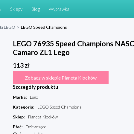
y
Sklepy
Blog
Wyprawka
cki LEGO
>
LEGO Speed Champions
LEGO 76935 Speed Champions NASC
Camaro ZL1 Lego
113
zł
Zobacz w sklepie Planeta Klocków
Szczegóły produktu
Marka
:
Lego
Kategoria
:
LEGO Speed Champions
Sklep
:
Planeta Klocków
Płeć
:
Dziewczęce