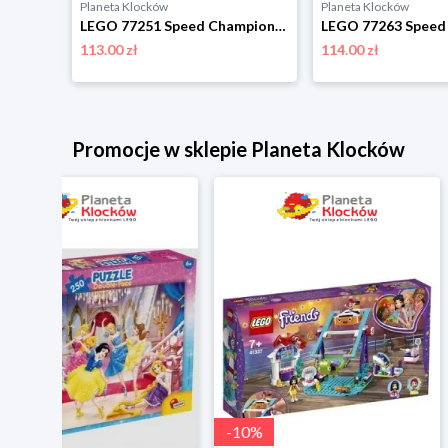
Planeta Klocków
Planeta Klocków
LEGO 76923 Speed Champions Luksusowe Lamborghini Lambo V12 Vision GT Lego
LEGO 77251 Speed Champions Bolid F1 McLaren Team MCL38 Lego
113.00 zł
114.00 zł
Promocje w sklepie Planeta Klocków
-
10
%
-
10
%