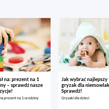
ł na: prezent na 1
Jak wybrać najlepszy
iny – sprawdź nasze
gryzak dla niemowla
zycje!
Sprawdź!
a prezent na 1 urodziny
Gryzaki dla dzieci