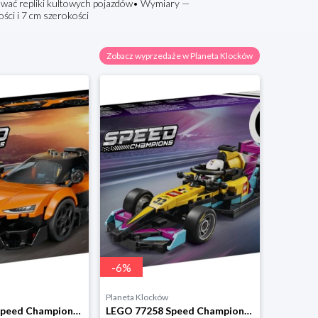
ować repliki kultowych pojazdów• Wymiary —
ci i 7 cm szerokości
Zobacz wyprzedaże w Planeta Klocków
-
6
%
Planeta Klocków
LEGO 77257 Speed Champions McLaren W1 Lego
LEGO 77258 Speed Champions Bolid F1 Academy LEGO Lego