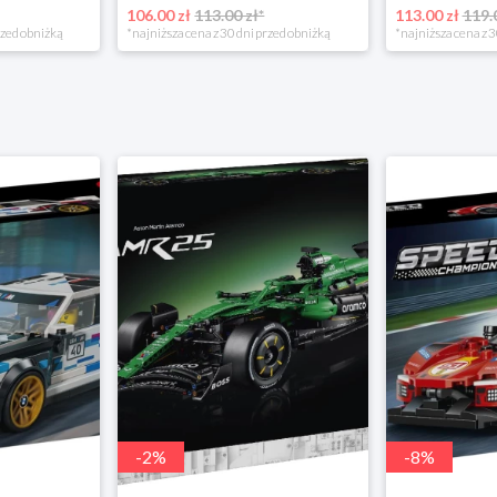
106.00 zł
113.00 zł*
113.00 zł
119.
rzed obniżką
*najniższa cena z 30 dni przed obniżką
*najniższa cena z 3
-
2
%
-
8
%