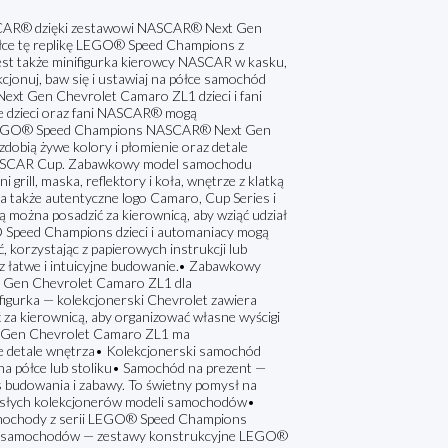
NASCAR® dzięki zestawowi NASCAR® Next Gen
półce tę replikę LEGO® Speed Champions z
est także minifigurka kierowcy NASCAR w kasku,
cjonuj, baw się i ustawiaj na półce samochód
 Gen Chevrolet Camaro ZL1 dzieci i fani
e dzieci oraz fani NASCAR® mogą
ód LEGO® Speed Champions NASCAR® Next Gen
obią żywe kolory i płomienie oraz detale
 NASCAR Cup. Zabawkowy model samochodu
 grill, maska, reflektory i koła, wnętrze z klatką
, a także autentyczne logo Camaro, Cup Series i
 można posadzić za kierownicą, aby wziąć udział
 Speed Champions dzieci i automaniacy mogą
korzystając z papierowych instrukcji lub
zez łatwe i intuicyjne budowanie.• Zabawkowy
en Chevrolet Camaro ZL1 dla
figurka — kolekcjonerski Chevrolet zawiera
za kierownicą, aby organizować własne wyścigi
 Gen Chevrolet Camaro ZL1 ma
yczne detale wnętrza• Kolekcjonerski samochód
na półce lub stoliku• Samochód na prezent —
udowania i zabawy. To świetny pomysł na
orosłych kolekcjonerów modeli samochodów•
samochody z serii LEGO® Speed Champions
ele samochodów — zestawy konstrukcyjne LEGO®