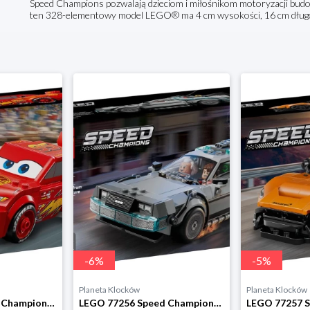
Speed Champions pozwalają dzieciom i miłośnikom motoryzacji bud
ten 328-elementowy model LEGO® ma 4 cm wysokości, 16 cm długoś
-
6
%
-
5
%
Planeta Klocków
Planeta Klocków
LEGO 77255 Speed Champions Zygzak McQueen Lego
LEGO 77256 Speed Champions Wehikuł czasu z Powrotu do przyszłości Lego