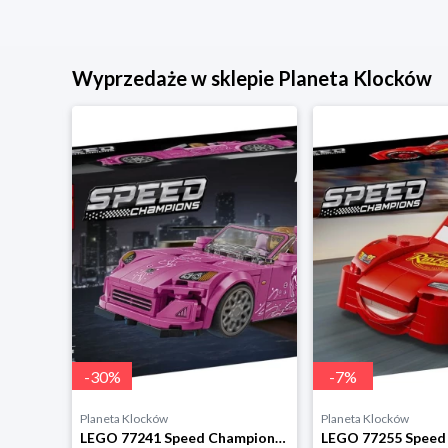
Wyprzedaże w sklepie Planeta Klocków
-
30
%
-
7
%
Planeta Klocków
Planeta Klocków
LEGO 42240 Technic Bolid F1 Aston Martin Aramco AMR25 Lego
LEGO 77241 Speed Champions Honda S2000 z filmu Za Lego