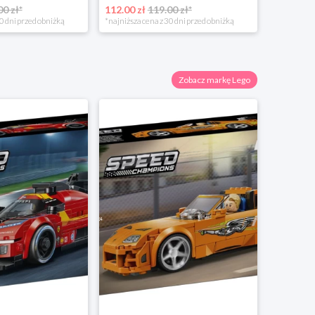
00 zł*
112.00 zł
119.00 zł*
0 dni przed obniżką
*najniższa cena z 30 dni przed obniżką
Zobacz markę Lego