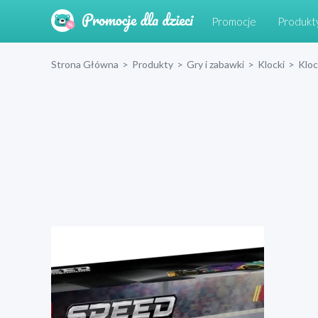
Promocje
Produkt
Strona Główna
>
Produkty
>
Gry i zabawki
>
Klocki
>
Klo