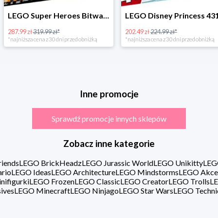
LEGO Super Heroes Bitwa powietrzna w super cenie
LEGO Disney Princess 43180 Zimowe święto w zamku Belli
202.49 zł
224.99 zł*
16.98 zł
rzed obniżką
*najniższa cena z 30 dni przed obniżką
Inne promocje
Sprawdź promocje innych sklepów
Zobacz inne kategorie
iends
LEGO BrickHeadz
LEGO Jurassic World
LEGO Unikitty
LEG
rio
LEGO Ideas
LEGO Architecture
LEGO Mindstorms
LEGO Akce
ifigurki
LEGO Frozen
LEGO Classic
LEGO Creator
LEGO Trolls
LE
ives
LEGO Minecraft
LEGO Ninjago
LEGO Star Wars
LEGO Techni