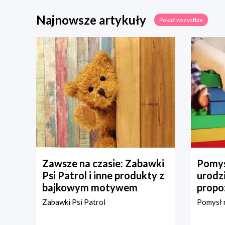
Najnowsze artykuły
Pokaż wszystkie
Zawsze na czasie: Zabawki
Pomys
Psi Patrol i inne produkty z
urodz
bajkowym motywem
propo
Zabawki Psi Patrol
Pomysł n