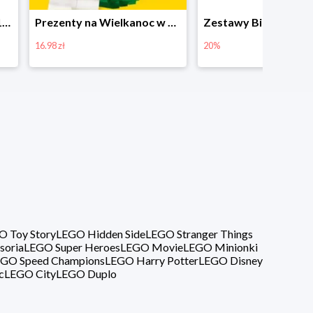
Prezenty na Wielkanoc w Planecie Klocków od 16,99 zł
Zestawy Bitbox LEGO Vidiyo w Planecie Klocków -20%
20%
40%
O Toy Story
LEGO Hidden Side
LEGO Stranger Things
soria
LEGO Super Heroes
LEGO Movie
LEGO Minionki
GO Speed Champions
LEGO Harry Potter
LEGO Disney
c
LEGO City
LEGO Duplo