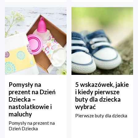
Pomysły na
5 wskazówek, jakie
prezent na Dzień
i kiedy pierwsze
Dziecka –
buty dla dziecka
nastolatkowie i
wybrać
maluchy
Pierwsze buty dla dziecka
Pomysły na prezent na
Dzień Dziecka