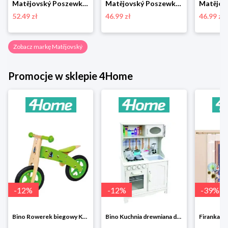
Matějovský Poszewka na poduszkę Deluxe Josef Lada Wiosna na wsi, 33 x 50 cm
Matějovský Poszewka na poduszkę Deluxe Josef Lada Stajenka w zimie, 33 x 50 cm
52.49 zł
46.99 zł
46.99 zł
Zobacz markę Matějovský
Promocje w sklepie 4Home
-
12
%
-
12
%
-
39
%
Bino Rowerek biegowy Krecik
Bino Kuchnia drewniana dla dzieci Provence