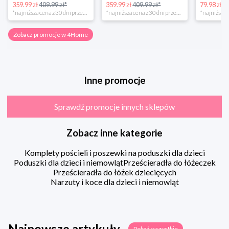
359.99 zł
409.99 zł*
359.99 zł
409.99 zł*
79.98 zł
13
*najniższa cena z 30 dni przed obniżką
*najniższa cena z 30 dni przed obniżką
Zobacz promocje w 4Home
Inne promocje
Sprawdź promocje innych sklepów
Zobacz inne kategorie
Komplety pościeli i poszewki na poduszki dla dzieci
Poduszki dla dzieci i niemowląt
Prześcieradła do łóżeczek
Prześcieradła do łóżek dziecięcych
Narzuty i koce dla dzieci i niemowląt
Najnowsze artykuły
Pokaż wszystkie