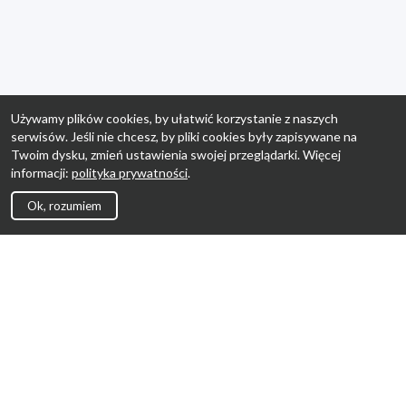
Używamy plików cookies, by ułatwić korzystanie z naszych
serwisów. Jeśli nie chcesz, by pliki cookies były zapisywane na
Twoim dysku, zmień ustawienia swojej przeglądarki. Więcej
informacji:
polityka prywatności
.
Ok, rozumiem