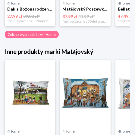
4Home
4Home
4Home
Dakls Bożonarodzeniowa poszewka na poduszkę Angel red, 40 x 40 cm 4-Home
Matějovský Poszewka na poduszkę Solei, 40 x 40 cm
27.99 zł
39.00 zł*
47.49 zł
37.99 zł
41.99 zł*
*najniższa cena z 30 dni przed obniżką
*najniższa cena z 30 dni przed obniżką
Zobacz wyprzedaże w 4Home
Inne produkty marki Matějovský
4Home
4Home
4Home