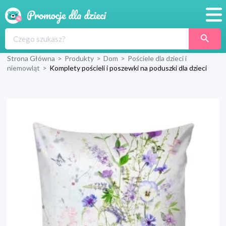
Promocje
Strona Główna
>
Produkty
>
Dom
>
Pościele dla dzieci i
Produkty
niemowląt
>
Komplety pościeli i poszewki na poduszki dla dzieci
Sklepy
Blog
Wyprawka