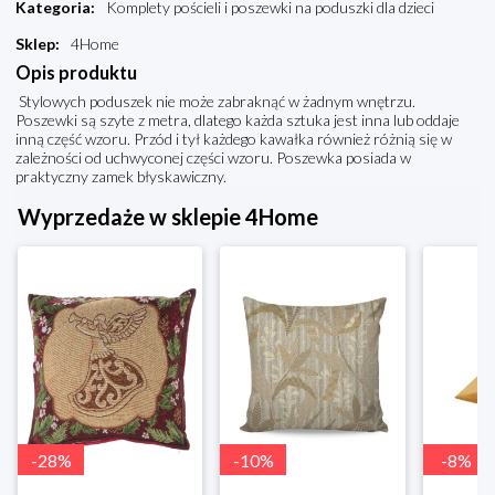
Kategoria
:
Komplety pościeli i poszewki na poduszki dla dzieci
Sklep
:
4Home
Opis produktu
Stylowych poduszek nie może zabraknąć w żadnym wnętrzu.
Poszewki są szyte z metra, dlatego każda sztuka jest inna lub oddaje
inną część wzoru. Przód i tył każdego kawałka również różnią się w
zależności od uchwyconej części wzoru. Poszewka posiada w
praktyczny zamek błyskawiczny.
Wyprzedaże w sklepie 4Home
-
28
%
-
10
%
-
8
%