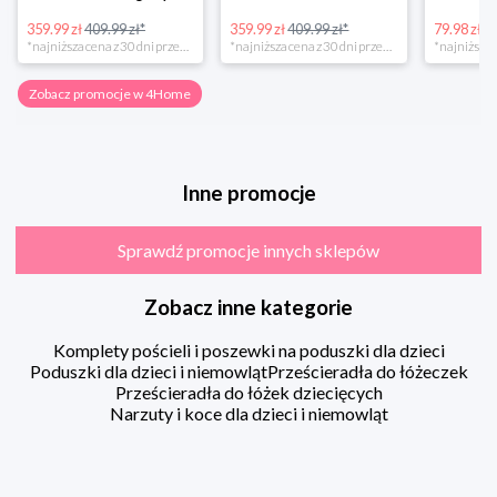
359.99 zł
409.99 zł*
359.99 zł
409.99 zł*
79.98 zł
13
*najniższa cena z 30 dni przed obniżką
*najniższa cena z 30 dni przed obniżką
Zobacz promocje w 4Home
Inne promocje
Sprawdź promocje innych sklepów
Zobacz inne kategorie
Komplety pościeli i poszewki na poduszki dla dzieci
Poduszki dla dzieci i niemowląt
Prześcieradła do łóżeczek
Prześcieradła do łóżek dziecięcych
Narzuty i koce dla dzieci i niemowląt