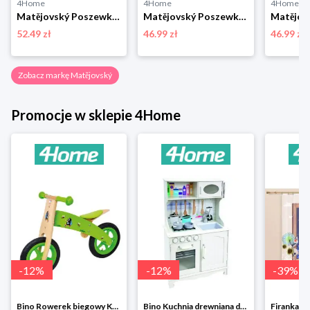
4Home
4Home
4Home
Matějovský Poszewka na poduszkę Deluxe Josef Lada Wiosna na wsi, 33 x 50 cm
Matějovský Poszewka na poduszkę Deluxe Josef Lada Stajenka w zimie, 33 x 50 cm
52.49 zł
46.99 zł
46.99 zł
Zobacz markę Matějovský
Promocje w sklepie 4Home
-
12
%
-
12
%
-
39
%
Bino Rowerek biegowy Krecik
Bino Kuchnia drewniana dla dzieci Provence