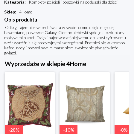
Kategoria
:
Komplety pościeli i poszewki na poduszki dla dzieci
Sklep
:
4Home
Opis produktu
Odkryj tajemnice wszechświata w swoim domu dzięki miękkiej
bawełnianej poszewce Galaxy. Ciemnoniebieski spód jest ozdobiony
motywami planet. Dzięki najnowocześniejszemu drukowi cyfrowemu
wzór wyróżnia się precyzyjnymi szczegółami. Przenieś się w kosmos
każdej nocy i pozwól swoim marzeniom swobodnie płynąć wśród
gwiazd.
Wyprzedaże w sklepie 4Home
-
28
%
-
10
%
-
8
%