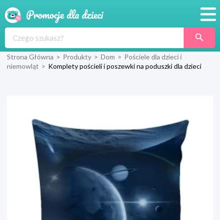
Promocje
Strona Główna
>
Produkty
>
Dom
>
Pościele dla dzieci i
Produkty
niemowląt
>
Komplety pościeli i poszewki na poduszki dla dzieci
Sklepy
Blog
Wyprawka