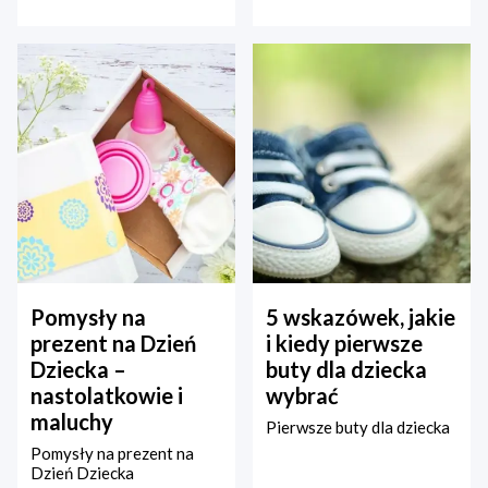
Pomysły na
5 wskazówek, jakie
prezent na Dzień
i kiedy pierwsze
Dziecka –
buty dla dziecka
nastolatkowie i
wybrać
maluchy
Pierwsze buty dla dziecka
Pomysły na prezent na
Dzień Dziecka