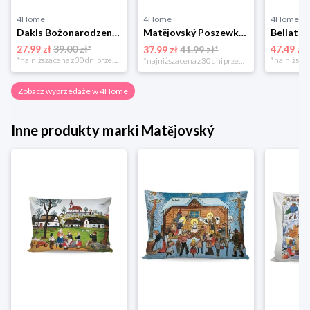
4Home
4Home
4Home
Dakls Bożonarodzeniowa poszewka na poduszkę Angel red, 40 x 40 cm 4-Home
Matějovský Poszewka na poduszkę Solei, 40 x 40 cm
27.99 zł
39.00 zł*
47.49 zł
37.99 zł
41.99 zł*
*najniższa cena z 30 dni przed obniżką
*najniższa cena z 30 dni przed obniżką
Zobacz wyprzedaże w 4Home
Inne produkty marki Matějovský