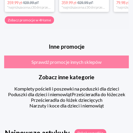
359.99 zł
409.99 zł*
359.99 zł
409.99 zł*
79.98 zł
13
*najniższa cena z 30 dni przed obniżką
*najniższa cena z 30 dni przed obniżką
Zobacz promocje w 4Home
Inne promocje
Sprawdź promocje innych sklepów
Zobacz inne kategorie
Komplety pościeli i poszewki na poduszki dla dzieci
Poduszki dla dzieci i niemowląt
Prześcieradła do łóżeczek
Prześcieradła do łóżek dziecięcych
Narzuty i koce dla dzieci i niemowląt
Najnowsze artykuły
Pokaż wszystkie