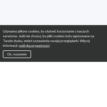
Używamy plików cookies, by ułatwić korzystanie z naszych
serwisów. Jeśli nie chcesz, by pliki cookies były zapisywane na
Twoim dysku, zmień ustawienia swojej przeglądarki. Więcej
informacji:
polityka prywatności
.
Ok, rozumiem