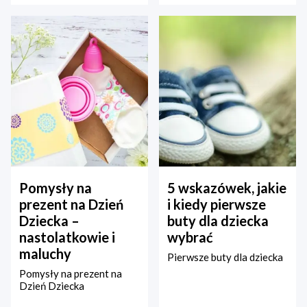
Pomysły na
5 wskazówek, jakie
prezent na Dzień
i kiedy pierwsze
Dziecka –
buty dla dziecka
nastolatkowie i
wybrać
maluchy
Pierwsze buty dla dziecka
Pomysły na prezent na
Dzień Dziecka