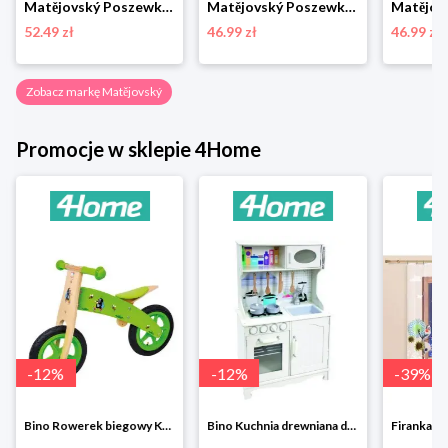
Matějovský Poszewka na poduszkę Deluxe Josef Lada Wiosna na wsi, 33 x 50 cm
Matějovský Poszewka na poduszkę Deluxe Josef Lada Stajenka w zimie, 33 x 50 cm
52.49 zł
46.99 zł
46.99 zł
Zobacz markę Matějovský
Promocje w sklepie 4Home
-
12
%
-
12
%
-
39
%
Bino Rowerek biegowy Krecik
Bino Kuchnia drewniana dla dzieci Provence