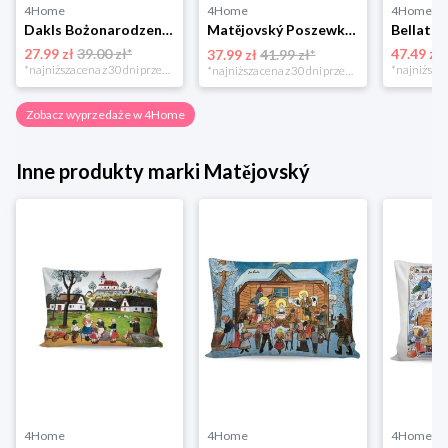
4Home
4Home
4Home
Dakls Bożonarodzeniowa poszewka na poduszkę Angel red, 40 x 40 cm 4-Home
Matějovský Poszewka na poduszkę Solei, 40 x 40 cm
27.99 zł
39.00 zł*
47.49 zł
37.99 zł
41.99 zł*
*najniższa cena z 30 dni przed obniżką
*najniższa cena z 30 dni przed obniżką
Zobacz wyprzedaże w 4Home
Inne produkty marki Matějovský
4Home
4Home
4Home