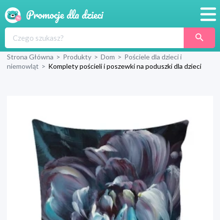
Promocje
Strona Główna
>
Produkty
>
Dom
>
Pościele dla dzieci i
Produkty
niemowląt
>
Komplety pościeli i poszewki na poduszki dla dzieci
Sklepy
Blog
Wyprawka