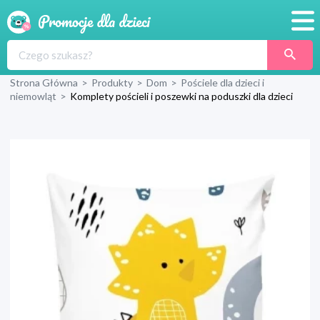
Promocje
Strona Główna
>
Produkty
>
Dom
>
Pościele dla dzieci i
Produkty
niemowląt
>
Komplety pościeli i poszewki na poduszki dla dzieci
Sklepy
Blog
Wyprawka