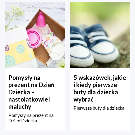
Pomysły na
5 wskazówek, jakie
prezent na Dzień
i kiedy pierwsze
Dziecka –
buty dla dziecka
nastolatkowie i
wybrać
maluchy
Pierwsze buty dla dziecka
Pomysły na prezent na
Dzień Dziecka