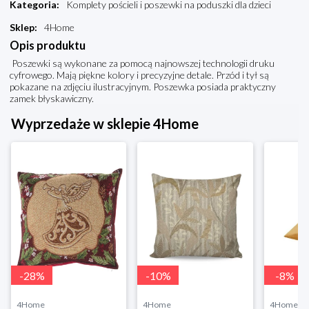
Kategoria
:
Komplety pościeli i poszewki na poduszki dla dzieci
Sklep
:
4Home
Opis produktu
Poszewki są wykonane za pomocą najnowszej technologii druku
cyfrowego. Mają piękne kolory i precyzyjne detale. Przód i tył są
pokazane na zdjęciu ilustracyjnym. Poszewka posiada praktyczny
zamek błyskawiczny.
Wyprzedaże w sklepie 4Home
-
28
%
-
10
%
-
8
%
4Home
4Home
4Home