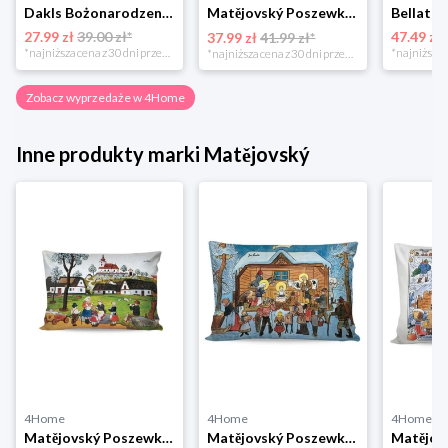
Dakls Bożonarodzeniowa poszewka na poduszkę Angel red, 40 x 40 cm 4-Home
Matějovský Poszewka na poduszkę Solei, 40 x 40 cm
27.99 zł
39.00 zł*
47.49 zł
37.99 zł
41.99 zł*
*najniższa cena z 30 dni przed obniżką
*najniższa cena z 30 dni przed obniżką
Zobacz wyprzedaże w 4Home
Inne produkty marki Matějovský
4Home
4Home
4Home
Matějovský Poszewka na poduszkę Deluxe Josef Lada Wiosna na wsi, 33 x 50 cm
Matějovský Poszewka na poduszkę Deluxe Josef Lada Stajenka w zimie, 33 x 50 cm