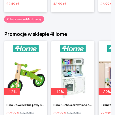
52.49 zł
46.99 zł
46.99 zł
Zobacz markę Matějovský
Promocje w sklepie 4Home
-
12
%
-
12
%
-
39
%
Bino Rowerek biegowy Krecik
Bino Kuchnia drewniana dla dzieci Provence
359.99 zł
409.99 zł*
359.99 zł
409.99 zł*
79.98 zł
13