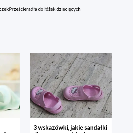
eczek
Prześcieradła do łóżek dziecięcych
3 wskazówki, jakie sandałki