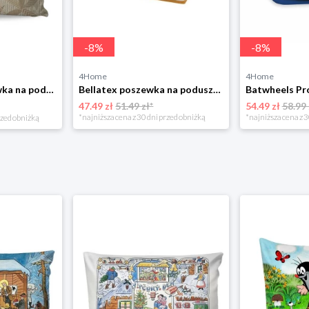
-
8
%
-
8
%
4Home
4Home
Matějovský Poszewka na poduszkę Solei, 40 x 40 cm
Bellatex poszewka na poduszkę klinową frotte musztardowa, 80 x 50 x 20 cm
47.49 zł
51.49 zł*
54.49 zł
58.99 
*najniższa cena z 30 dni przed obniżką
*najniższa cena z 3
rzed obniżką