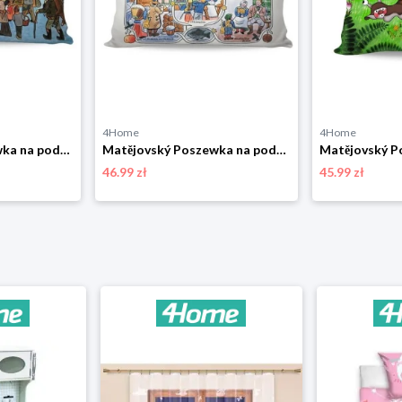
4Home
4Home
Matějovský Poszewka na poduszkę Deluxe Josef Lada Stajenka w zimie, 33 x 50 cm
Matějovský Poszewka na poduszkę Deluxe Josef Lada Święta Bożego Narodzenia, 33 x 50 cm
46.99 zł
45.99 zł