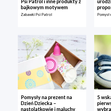
Psi Patrol i inne produkty z
urodz
bajkowym motywem
propo
Zabawki Psi Patrol
Pomysł n
Pomysły na prezent na
5 wska
Dzień Dziecka –
pierws
nastolatkowie i maluchy
wybra