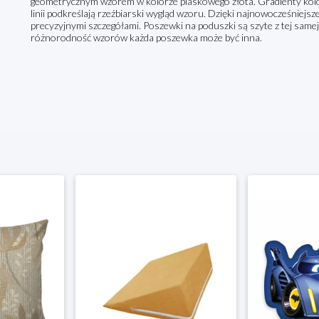
geometrycznym wzorem w kolorze piaskowego złota. Gradienty kolor
linii podkreślają rzeźbiarski wygląd wzoru. Dzięki najnowocześnie
precyzyjnymi szczegółami. Poszewki na poduszki są szyte z tej samej 
różnorodność wzorów każda poszewka może być inna.