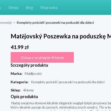
y
Sklepy
Blog
Wyprawka
niemowląt
>
Komplety pościeli i poszewki na poduszki dla dzieci
Matějovský Poszewka na poduszkę Ma
41.99
zł
Zobacz w sklepie 4Home
Szczegóły produktu
Marka
:
Matějovský
Kategoria
:
Komplety pościeli i poszewki na poduszki dla dzieci
Sklep
:
4Home
Opis produktu
Nadaj swojemu domowi idealnie elegancki wygląd dzięki poszewce ba
który idealnie pasuje do jasnych, minimalistycznych wnętrz. Tło w 