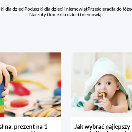
i dla dzieci
Poduszki dla dzieci i niemowląt
Prześcieradła do łóż
Narzuty i koce dla dzieci i niemowląt
ł na: prezent na 1
Jak wybrać najlepszy