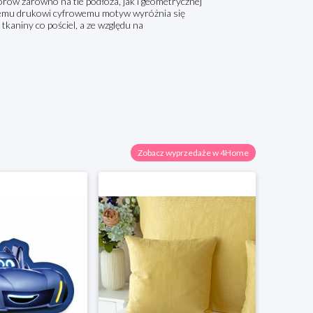
ów zarówno na tle podłoża, jak i geometrycznej
jszemu drukowi cyfrowemu motyw wyróżnia się
tkaniny co pościel, a ze względu na
Zobacz wyprzedaże w 4Home