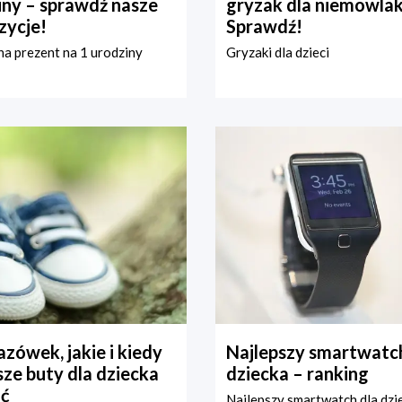
iny – sprawdź nasze
gryzak dla niemowla
zycje!
Sprawdź!
a prezent na 1 urodziny
Gryzaki dla dzieci
zówek, jakie i kiedy
Najlepszy smartwatch
ze buty dla dziecka
dziecka – ranking
ć
Najlepszy smartwatch dla dzi