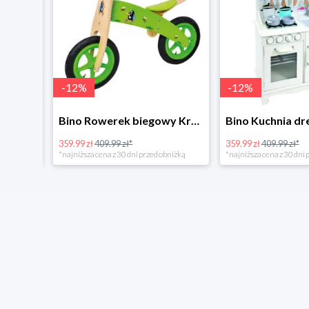
-
12
%
-
12
%
4Home Koc baranek świecący Dino
Bino Rowerek biegowy Krecik
359.99 zł
409.99 zł*
359.99 zł
409.99 zł*
*najniższa cena z 30 dni przed obniżką
*najniższa cena z 30 dni p