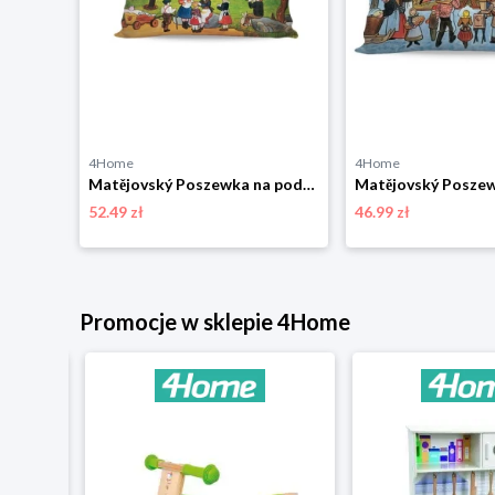
4Home
4Home
Matějovský Poszewka na poduszkę Lollipopz, 40 x 40 cm
Matějovský Poszewka na poduszkę Deluxe Josef Lada Wiosna na wsi, 33 x 50 cm
52.49 zł
46.99 zł
niżką
Promocje w sklepie 4Home