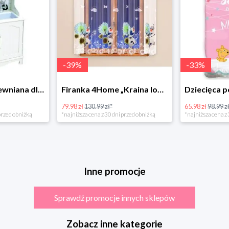
-
39
%
-
33
%
Bino Kuchnia drewniana dla dzieci Provence
Firanka 4Home „Kraina lodu” (Frozen)
79.98 zł
130.99 zł*
65.98 zł
98.99 zł
rzed obniżką
*najniższa cena z 30 dni przed obniżką
*najniższa cena z 3
Inne promocje
Sprawdź promocje innych sklepów
Zobacz inne kategorie