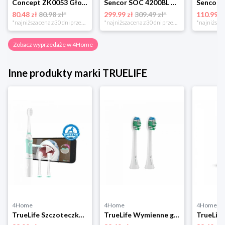
Concept ZK0053 Głowica wymienna PERFECT SMILE Soft Clean, 4 szt., czarny
Sencor SOC 4200BL Szczoteczka do zębów
80.48 zł
80.98 zł*
299.99 zł
309.49 zł*
110.99 z
*najniższa cena z 30 dni przed obniżką
*najniższa cena z 30 dni przed obniżką
Zobacz wyprzedaże w 4Home
Inne produkty marki TRUELIFE
4Home
4Home
4Home
TrueLife Szczoteczka soniczna dla dzieci SonicBrush Kid G
TrueLife Wymienne główki SonicBrush Compact Standard Duo Pack, 2 szt.