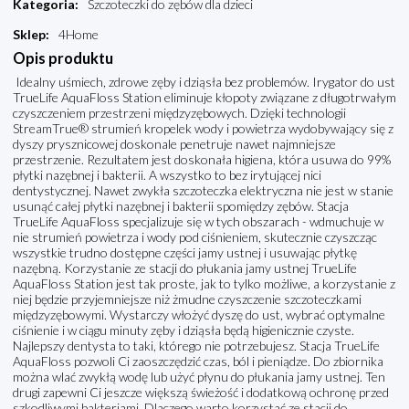
Kategoria
:
Szczoteczki do zębów dla dzieci
Sklep
:
4Home
Opis produktu
Idealny uśmiech, zdrowe zęby i dziąsła bez problemów. Irygator do ust
TrueLife AquaFloss Station eliminuje kłopoty związane z długotrwałym
czyszczeniem przestrzeni międzyzębowych. Dzięki technologii
StreamTrue® strumień kropelek wody i powietrza wydobywający się z
dyszy prysznicowej doskonale penetruje nawet najmniejsze
przestrzenie. Rezultatem jest doskonała higiena, która usuwa do 99%
płytki nazębnej i bakterii. A wszystko to bez irytującej nici
dentystycznej. Nawet zwykła szczoteczka elektryczna nie jest w stanie
usunąć całej płytki nazębnej i bakterii spomiędzy zębów. Stacja
TrueLife AquaFloss specjalizuje się w tych obszarach - wdmuchuje w
nie strumień powietrza i wody pod ciśnieniem, skutecznie czyszcząc
wszystkie trudno dostępne części jamy ustnej i usuwając płytkę
nazębną. Korzystanie ze stacji do płukania jamy ustnej TrueLife
AquaFloss Station jest tak proste, jak to tylko możliwe, a korzystanie z
niej będzie przyjemniejsze niż żmudne czyszczenie szczoteczkami
międzyzębowymi. Wystarczy włożyć dyszę do ust, wybrać optymalne
ciśnienie i w ciągu minuty zęby i dziąsła będą higienicznie czyste.
Najlepszy dentysta to taki, którego nie potrzebujesz. Stacja TrueLife
AquaFloss pozwoli Ci zaoszczędzić czas, ból i pieniądze. Do zbiornika
można wlać zwykłą wodę lub użyć płynu do płukania jamy ustnej. Ten
drugi zapewni Ci jeszcze większą świeżość i dodatkową ochronę przed
szkodliwymi bakteriami. Dlaczego warto korzystać ze stacji do