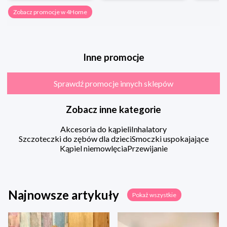
Zobacz promocje w 4Home
Inne promocje
Sprawdź promocje innych sklepów
Zobacz inne kategorie
Akcesoria do kąpieli
Inhalatory
Szczoteczki do zębów dla dzieci
Smoczki uspokajające
Kąpiel niemowlęcia
Przewijanie
Najnowsze artykuły
Pokaż wszystkie