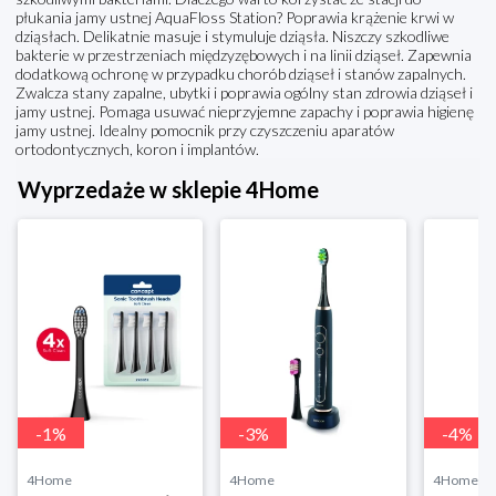
płukania jamy ustnej AquaFloss Station? Poprawia krążenie krwi w
dziąsłach. Delikatnie masuje i stymuluje dziąsła. Niszczy szkodliwe
bakterie w przestrzeniach międzyzębowych i na linii dziąseł. Zapewnia
dodatkową ochronę w przypadku chorób dziąseł i stanów zapalnych.
Zwalcza stany zapalne, ubytki i poprawia ogólny stan zdrowia dziąseł i
jamy ustnej. Pomaga usuwać nieprzyjemne zapachy i poprawia higienę
jamy ustnej. Idealny pomocnik przy czyszczeniu aparatów
ortodontycznych, koron i implantów.
Wyprzedaże w sklepie 4Home
-
1
%
-
3
%
-
4
%
4Home
4Home
4Home