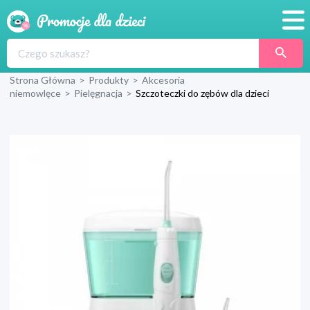
Promocje
Strona Główna
>
Produkty
>
Akcesoria
Produkty
niemowlęce
>
Pielęgnacja
>
Szczoteczki do zębów dla dzieci
Sklepy
Blog
Wyprawka