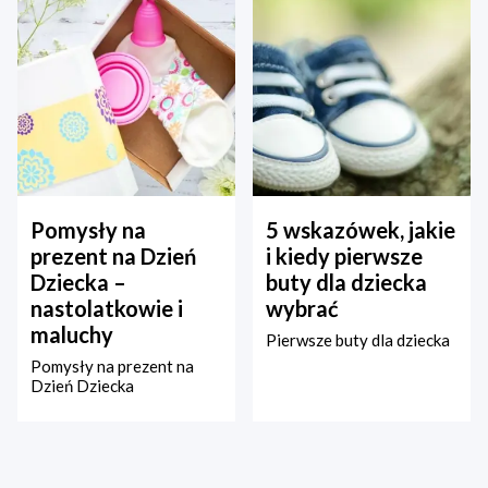
Pomysły na
5 wskazówek, jakie
prezent na Dzień
i kiedy pierwsze
Dziecka –
buty dla dziecka
nastolatkowie i
wybrać
maluchy
Pierwsze buty dla dziecka
Pomysły na prezent na
Dzień Dziecka