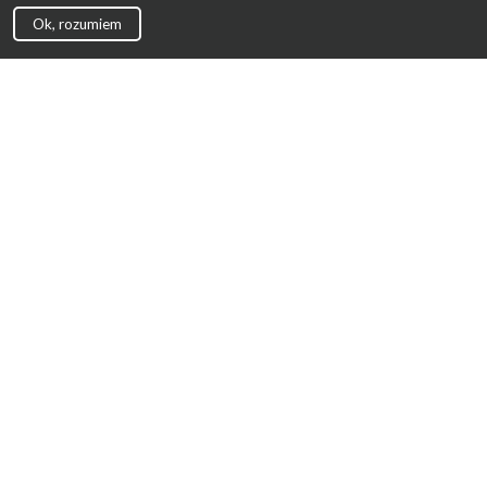
Ok, rozumiem
Strona Główna
Promocje
Sklepy
Wyprawka