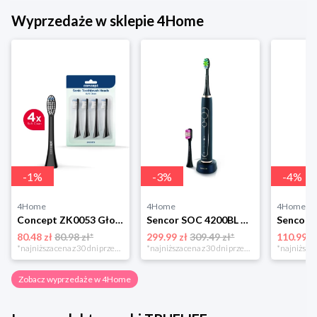
Wyprzedaże w sklepie 4Home
-
1
%
-
3
%
-
4
%
4Home
4Home
4Home
Concept ZK0053 Głowica wymienna PERFECT SMILE Soft Clean, 4 szt., czarny
Sencor SOC 4200BL Szczoteczka do zębów
80.48 zł
80.98 zł*
299.99 zł
309.49 zł*
110.99 z
*najniższa cena z 30 dni przed obniżką
*najniższa cena z 30 dni przed obniżką
Zobacz wyprzedaże w 4Home