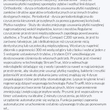
usuwania płytki nazębnej spomiędzy zębów i wzdłuż linii dziąseł.
Orthodontic - dysza ortodontyczna do usuwania płytki nazębnej z
zamków i drutów aparatów ortodontycznych oraz innych trudno
dostępnych miejsc. Periodontal - dysza periodontologiczna do
czyszczenia kieszonek przyzębnych za pomocą gumowej końcówki.
Płytka nazębna - Służy do skuteczniejszego usuwania płytki nazębnej
nagromadzonej wokół implantów, koron i mostów.Regularne
czyszczenie przestrzeni międzyzębowych zapobiega powstawaniu
ubytków, a TrueLife AquaFloss Compact C200 sprawia, że jest to
zarówno łatwiejsze, jak i delikatniejsze niż czyszczenie nicią
dentystyczną lub szczoteczką międzyzębową. Wystarczy napełnić
zbiornik o pojemności 300 ml wodą od góry lub z boku i wybrać jeden z
5 wstępnie ustawionych trybów, z trybem DIY umożliwiającym
dostosowanie ciśnienia do własnych potrzeb. Prysznic jest również
wyposażony w technologię StreamTrue, która wdmuchuje
mikrobąbelki składające się z wody i powietrza nawet w najciaśniejsze
przestrzenie, aby skutecznie usunąć płytkę nazębną, bakterie i resztki
jedzenia.W zestawie do płukania jamy ustnej znajdują się 4 dysze
zaspokajające różne potrzeby stomatologiczne. Lepsze krążenie krwi i
regenerację dziąseł wspomaga technologia PulseTrue®, która masuje
dziąsła poprzez tworzenie fal pulsacyjnych, które naprzemiennie
zmniejszają i zwiększają przepływ wody. Prysznic jest wyposażony w
timer ustawiony na idealne 2 minuty czyszczenia, po których
urządzenie automatycznie się wyłącza. Funkcja pamięci zapewnia
automatyczne uruchomienie ostatnio używanego trybu po ponownym
wł...