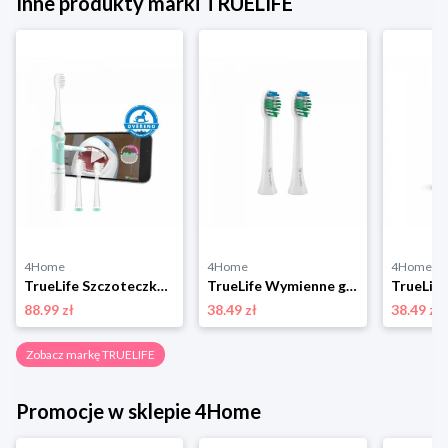
Inne produkty marki TRUELIFE
4Home
4Home
4Home
TrueLife Szczoteczka soniczna dla dzieci SonicBrush Kid G
TrueLife Wymienne główki SonicBrush Compact Standard Duo Pack, 2 szt.
88.99 zł
38.49 zł
38.49 zł
Zobacz markę TRUELIFE
Promocje w sklepie 4Home