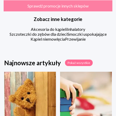
Sprawdź promocje innych sklepów
Zobacz inne kategorie
Akcesoria do kąpieli
Inhalatory
Szczoteczki do zębów dla dzieci
Smoczki uspokajające
Kąpiel niemowlęcia
Przewijanie
Najnowsze artykuły
Pokaż wszystkie