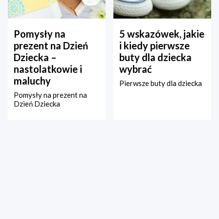
Pomysły na
5 wskazówek, jakie
prezent na Dzień
i kiedy pierwsze
Dziecka –
buty dla dziecka
nastolatkowie i
wybrać
maluchy
Pierwsze buty dla dziecka
Pomysły na prezent na
Dzień Dziecka