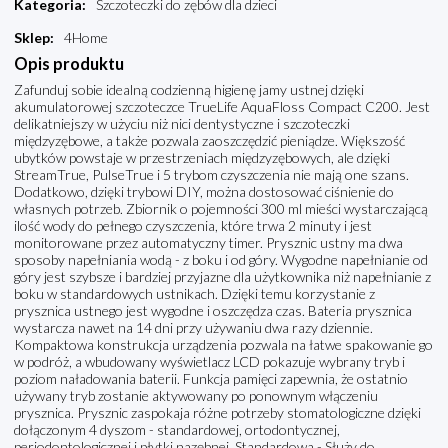
Kategoria
:
Szczoteczki do zębów dla dzieci
Sklep
:
4Home
Opis produktu
Zafunduj sobie idealną codzienną higienę jamy ustnej dzięki
akumulatorowej szczoteczce TrueLife AquaFloss Compact C200. Jest
delikatniejszy w użyciu niż nici dentystyczne i szczoteczki
międzyzębowe, a także pozwala zaoszczędzić pieniądze. Większość
ubytków powstaje w przestrzeniach międzyzębowych, ale dzięki
StreamTrue, PulseTrue i 5 trybom czyszczenia nie mają one szans.
Dodatkowo, dzięki trybowi DIY, można dostosować ciśnienie do
własnych potrzeb. Zbiornik o pojemności 300 ml mieści wystarczającą
ilość wody do pełnego czyszczenia, które trwa 2 minuty i jest
monitorowane przez automatyczny timer. Prysznic ustny ma dwa
sposoby napełniania wodą - z boku i od góry. Wygodne napełnianie od
góry jest szybsze i bardziej przyjazne dla użytkownika niż napełnianie z
boku w standardowych ustnikach. Dzięki temu korzystanie z
prysznica ustnego jest wygodne i oszczędza czas. Bateria prysznica
wystarcza nawet na 14 dni przy używaniu dwa razy dziennie.
Kompaktowa konstrukcja urządzenia pozwala na łatwe spakowanie go
w podróż, a wbudowany wyświetlacz LCD pokazuje wybrany tryb i
poziom naładowania baterii. Funkcja pamięci zapewnia, że ostatnio
używany tryb zostanie aktywowany po ponownym włączeniu
prysznica. Prysznic zaspokaja różne potrzeby stomatologiczne dzięki
dołączonym 4 dyszom - standardowej, ortodontycznej,
periodontologicznej i płytki nazębnej. Standardowa - Służy do