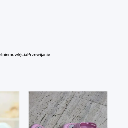
l niemowlęcia
Przewijanie