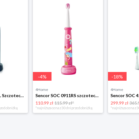
-
4
%
-
18
%
4Home
4Home
Sencor SOC 4200BL Szczoteczka do zębów
Sencor SOC 0911RS szczoteczka do zębów dla dzieci, różowy
110.99 zł
115.99 zł*
299.99 zł
365.
rzed obniżką
*najniższa cena z 30 dni przed obniżką
*najniższa cena z 3