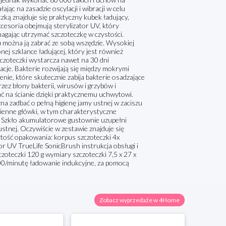
ając na zasadzie oscylacji i wibracji w celu
zką znajduje się praktyczny kubek ładujący,
kcesoria obejmują sterylizator UV, który
omagając utrzymać szczoteczkę w czystości.
 można ją zabrać ze sobą wszędzie. Wysokiej
ej szklance ładującej, który jest również
zczoteczki wystarcza nawet na 30 dni
cje. Bakterie rozwijają się między mokrymi
enie, które skutecznie zabija bakterie osadzające
zez błony bakterii, wirusów i grzybów i
ć na ścianie dzięki praktycznemu uchwytowi.
a zadbać o pełną higienę jamy ustnej w zaciszu
mienne główki, w tym charakterystyczne
na. Szkło akumulatorowe gustownie uzupełni
ustnej. Oczywiście w zestawie znajduje się
rtość opakowania: korpus szczoteczki 4x
or UV TrueLife SonicBrush instrukcja obsługi i
zoteczki 120 g wymiary szczoteczki 7,5 x 27 x
000/minutę ładowanie indukcyjne, za pomocą
Zobacz wyprzedaże w 4Home