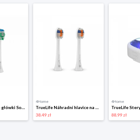
4Home
4Home
TrueLife Wymienne główki SonicBrush Compact Standard Duo Pack, 2 szt.
TrueLife Náhradní hlavice na SonicBrush Compact - series heads Whiten white, 2 szt.
38.49 zł
88.99 zł