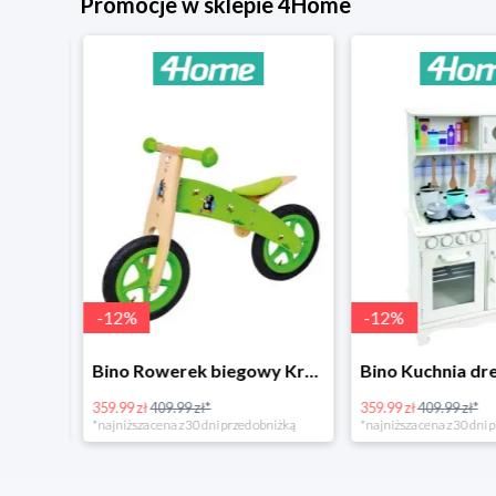
Promocje w sklepie 4Home
-
12
%
-
12
%
4Home Koc baranek świecący Dino
Bino Rowerek biegowy Krecik
359.99 zł
409.99 zł*
359.99 zł
409.99 zł*
*najniższa cena z 30 dni przed obniżką
*najniższa cena z 30 dni p