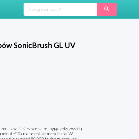
ębów SonicBrush GL UV
rzedstawiać. Czy wiesz, że myjąc zęby zwykłą
inutę? To nie brzmi jak mała liczba. W
 jednak wykonać 80 000 takich ruchów na