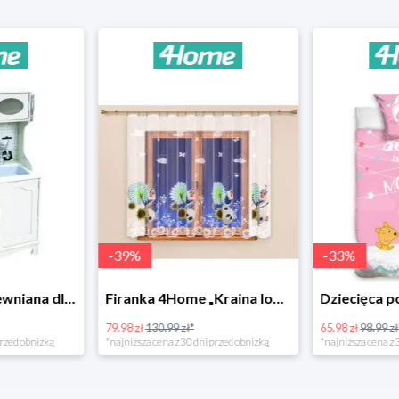
-
39
%
-
33
%
Bino Kuchnia drewniana dla dzieci Provence
Firanka 4Home „Kraina lodu” (Frozen)
79.98 zł
130.99 zł*
65.98 zł
98.99 zł
rzed obniżką
*najniższa cena z 30 dni przed obniżką
*najniższa cena z 3