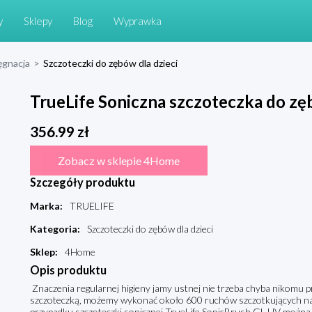
y
Sklepy
Blog
Wyprawka
ęgnacja
>
Szczoteczki do zębów dla dzieci
TrueLife Soniczna szczoteczka do z
356.99
zł
Zobacz w sklepie 4Home
Szczegóły produktu
Marka
:
TRUELIFE
Kategoria
:
Szczoteczki do zębów dla dzieci
Sklep
:
4Home
Opis produktu
Znaczenia regularnej higieny jamy ustnej nie trzeba chyba nikomu p
szczoteczką, możemy wykonać około 600 ruchów szczotkujących na m
przypadku szczoteczki sonicznej TrueLife SonicBrush GL UV można