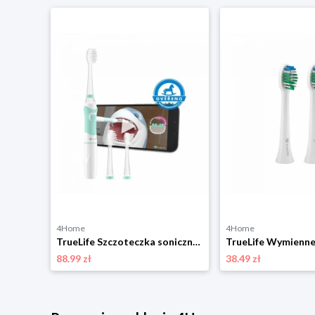
4Home
4Home
TrueLife Szczoteczka soniczna dla dzieci SonicBrush Junior J100
TrueLife Szczoteczka soniczna dla dzieci SonicBrush Kid G
88.99 zł
38.49 zł