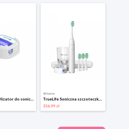
4Home
4Home
TrueLife Sterylizator do sonicznych szczoteczek do zębów
TrueLife Soniczna szczoteczka do zębów SonicBrush GL UV
356.99 zł
161.99 zł