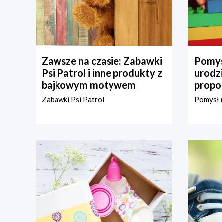
Zawsze na czasie: Zabawki
Pomys
Psi Patrol i inne produkty z
urodz
bajkowym motywem
propo
Zabawki Psi Patrol
Pomysł n