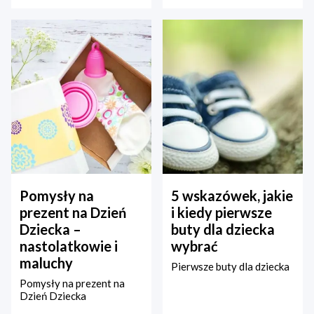
Pomysły na
5 wskazówek, jakie
prezent na Dzień
i kiedy pierwsze
Dziecka –
buty dla dziecka
nastolatkowie i
wybrać
maluchy
Pierwsze buty dla dziecka
Pomysły na prezent na
Dzień Dziecka