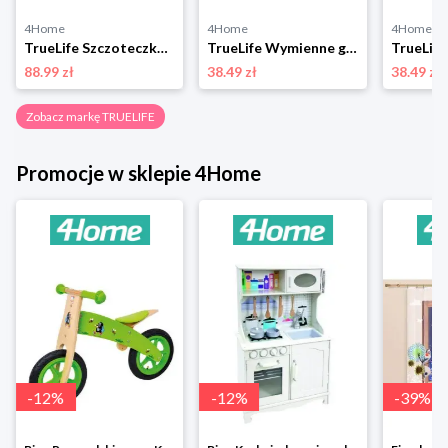
4Home
4Home
4Home
TrueLife Szczoteczka soniczna dla dzieci SonicBrush Kid G
TrueLife Wymienne główki SonicBrush Compact Standard Duo Pack, 2 szt.
88.99 zł
38.49 zł
38.49 zł
Zobacz markę TRUELIFE
Promocje w sklepie 4Home
-
12
%
-
12
%
-
39
%