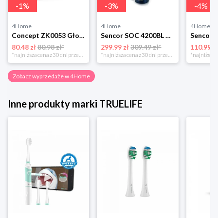
-
1
%
-
3
%
-
4
%
4Home
4Home
4Home
Concept ZK0053 Głowica wymienna PERFECT SMILE Soft Clean, 4 szt., czarny
Sencor SOC 4200BL Szczoteczka do zębów
80.48 zł
80.98 zł*
299.99 zł
309.49 zł*
110.99 z
*najniższa cena z 30 dni przed obniżką
*najniższa cena z 30 dni przed obniżką
Zobacz wyprzedaże w 4Home
Inne produkty marki TRUELIFE