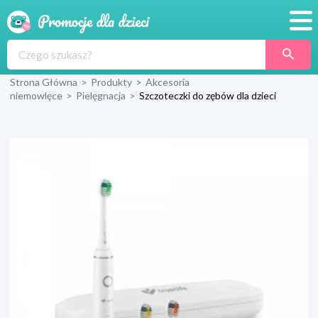
Promocje
Strona Główna
>
Produkty
>
Akcesoria
Produkty
niemowlęce
>
Pielęgnacja
>
Szczoteczki do zębów dla dzieci
Sklepy
Blog
Wyprawka