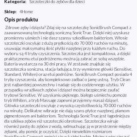
Kategoria
:
Szczoteczki do zębów dla dzieci
Sklep
:
4Home
Opis produktu
Zdrowe zęby i dziąsła? Zdaj się na szczoteczkę SonicBrush Compact z
zaawansowaną technologią soniczną SonicTrue. Dzięki niej uzyskasz
promienny uśmiech i nie dasz szansy szkodliwym bakteriom. Włosie
szczoteczki oscyluje z dużą prędkością do 70 000 ruchów na minutę,
usuwając maksymalną ilość płytki nazębnej przy każdym ruchu. Do
wyboru są 4 tryby czyszczenia. Szczoteczka jest kompaktowa, a dzięki
praktycznemu etui podróżnemu można ją zabrać ze sobą wszędzie.
Bateria wystarcza na 30 dni pracy. W zestawie znajduje się
szczoteczka soniczna, stacja ładująca, trzy wymienne główki (Sensitive,
Standard, Whiten) oraz etui podróżne. SonicBrush Compact posiada 4
tryby czyszczenia, aby kompleksowo zadbać o jamę ustną. Tryb Clean
jest najbardziej powszechny i nadaje się do codziennego użytku. W
przypadku wrażliwych zębów i dziąseł można bezpiecznie zaufać
trybowi Sensitive. W uzyskaniu pięknego, białego uśmiechu pomoże
tryb Whiten, a tryb Massage zapewni przyjemny masaż dziąseł.
Główka szczoteczki oscyluje z wysoką częstotliwością 70 000 ruchów
na minutę. Delikatne wibracje nie dają szans płytce nazębnej, plamom
pigmentowym ani bakteriom. Technologia SonicTrue jest łagodniejsza
dla szkliwa zębów niż szczoteczki obrotowe. Szczoteczka wiruje
również pastę do zębów z wodą, wdmuchując ją w przestrzenie między
zębami, aby pomóc je oczyścić. Dzięki niewielkim rozmiarom
SonicBrush Compact zmieści się w każdej torbie. Możesz więc cieszyć