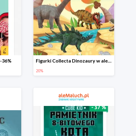
 -36%
Figurki Collecta Dinozaury w aleMaluch.pl do -20%
20%