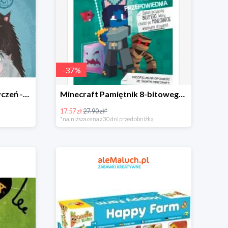
-
37
%
Psierociniec Kocia lista życzeń -34%
Minecraft Pamiętnik 8-bitowego kota -37%
17.57 zł
27.90 zł*
*najniższa cena z 30 dni przed obniżką