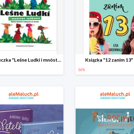
Książeczka "Leśne Ludki i mnóstwo szukania" -31%
Ksiązka "12 zanim 13"
36%