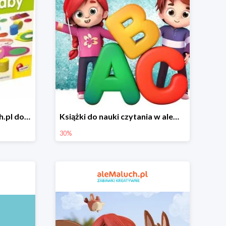
Zabawki i gry w aleMaluch.pl do -35%
Książki do nauki czytania w aleMaluch.pl do -30%
30%