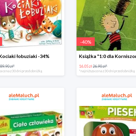
-
40
%
Kociaki łobuziaki -34%
89.90 zł*
16.05 zł
26.90 zł*
a cena z 30 dni przed obniżką
*najniższa cena z 30 dni przed obniżką