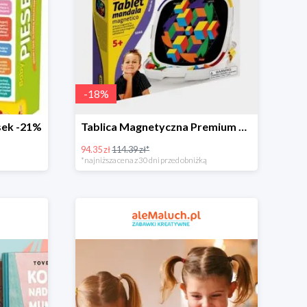
-
18
%
sek -21%
Tablica Magnetyczna Premium Mandala -18%
94.35 zł
114.39 zł*
*najniższa cena z 30 dni przed obniżką