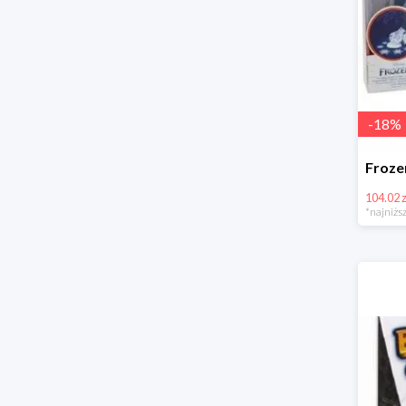
-
18
%
104.02 z
*najniższ