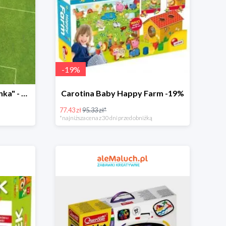
-
19
%
Książka "1:0 dla Korniszonka" - 40%
Carotina Baby Happy Farm -19%
77.43 zł
95.33 zł*
*najniższa cena z 30 dni przed obniżką