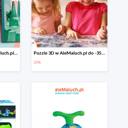
Książki dla dzieci w aleMaluch.pl do -40%
Puzzle 3D w AleMaluch.pl do -35%
35%