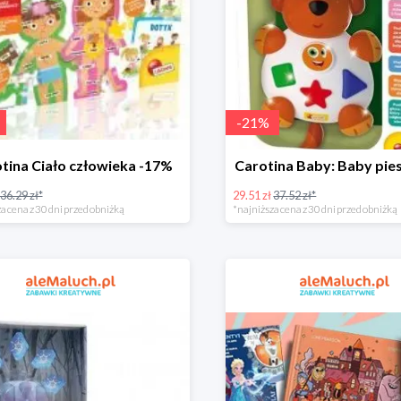
-
21
%
tina Ciało człowieka -17%
Carotina Baby: Baby pie
36.29 zł*
29.51 zł
37.52 zł*
a cena z 30 dni przed obniżką
*najniższa cena z 30 dni przed obniżką