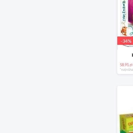
-
34
%
58.91 zł
*najniższ