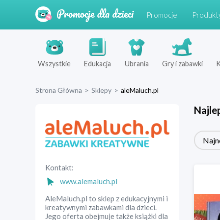
Promocje
Produkt
Wszystkie
Edukacja
Ubrania
Gry i zabawki
K
Strona Główna
>
Sklepy
>
aleMaluch.pl
Najle
Najn
Kontakt:
www.alemaluch.pl
AleMaluch.pl to sklep z edukacyjnymi i
kreatywnymi zabawkami dla dzieci.
Jego oferta obejmuje także książki dla