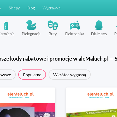
y
Sklepy
Blog
Wyprawka
armienie
Pielęgnacja
Buty
Elektronika
Dla Mamy
P
psze kody rabatowe i promocje w
aleMaluch.pl
—
S
owsze
Popularne
Wkrótce wygasną