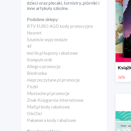
dzieci oraz plecaki, tornistry, piórniki i
inne artykuły szkolne.
Podobne sklepy:
RTV EURO AGD kody promocyjne
Neonet
Szumisie wyprzedaże
4F
merlin.pl kupony rabatowe
Komputronik
Allegro promocje
Biedronka
56%
nieprzeczytane.pl promocje
Fiszki
Mustache.pl promocje
Znak Księgarnia internetowa
Mall.pl kody rabatowe
OleOle!
Pakamera kody rabatowe