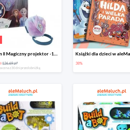
Frozen II Magiczny projektor -18%
ł
126.69 zł*
38%
a cena z 30 dni przed obniżką