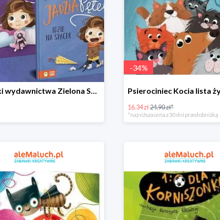
-
34
%
Książki wydawnictwa Zielona Sowa do -40% w aleMaluch.pl
16.34 zł
24.90 zł*
*najniższa cena z 30 dni przed obniżką