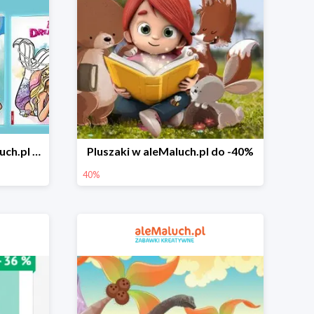
Książki o Barbie w aleMaluch.pl do -35%
Pluszaki w aleMaluch.pl do -40%
40%