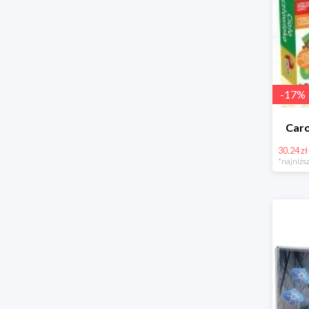
-
17
%
Caro
30.24 zł
*najniższ