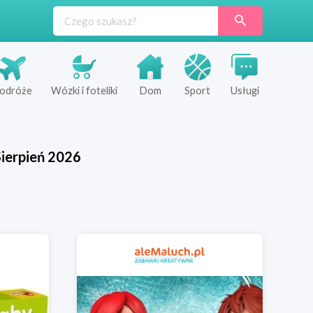
odróże
Wózki i foteliki
Dom
Sport
Usługi
ierpień
2026