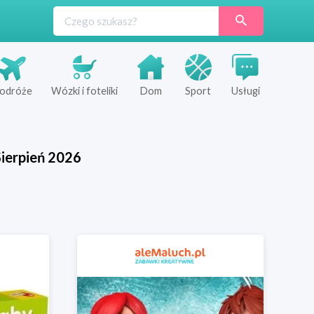
odróże
Wózki i foteliki
Dom
Sport
Usługi
ierpień
2026