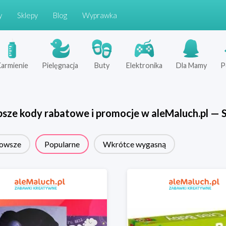
y
Sklepy
Blog
Wyprawka
armienie
Pielęgnacja
Buty
Elektronika
Dla Mamy
P
psze kody rabatowe i promocje w
aleMaluch.pl
—
S
owsze
Popularne
Wkrótce wygasną