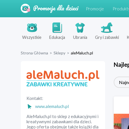
Promocje
Produkt
Wszystkie
Edukacja
Ubrania
Gry i zabawki
K
Strona Główna
>
Sklepy
>
aleMaluch.pl
Najle
Najn
Kontakt:
www.alemaluch.pl
AleMaluch.pl to sklep z edukacyjnymi i
kreatywnymi zabawkami dla dzieci.
Jego oferta obejmuje także książki dla