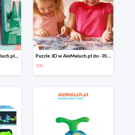
Książki dla dzieci w aleMaluch.pl do -40%
Puzzle 3D w AleMaluch.pl do -35%
35%