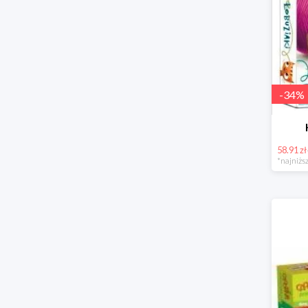
-
34
%
58.91 zł
*najniższ