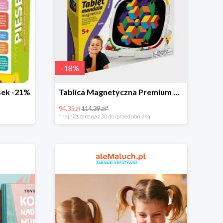
-
18
%
sek -21%
Tablica Magnetyczna Premium Mandala -18%
94.35 zł
114.39 zł*
*najniższa cena z 30 dni przed obniżką