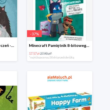
-
37
%
Psierociniec Kocia lista życzeń -34%
Minecraft Pamiętnik 8-bitowego kota -37%
17.57 zł
27.90 zł*
*najniższa cena z 30 dni przed obniżką