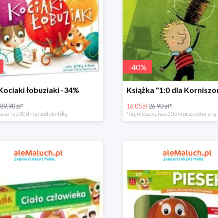
-
40
%
Kociaki łobuziaki -34%
89.90 zł*
16.05 zł
26.90 zł*
a cena z 30 dni przed obniżką
*najniższa cena z 30 dni przed obniżką