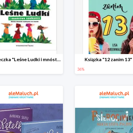
Książeczka "Leśne Ludki i mnóstwo szukania" -31%
Ksiązka "12 zanim 13"
36%