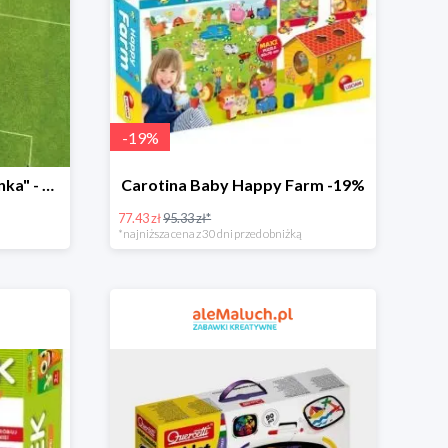
-
19
%
Książka "1:0 dla Korniszonka" - 40%
Carotina Baby Happy Farm -19%
77.43 zł
95.33 zł*
*najniższa cena z 30 dni przed obniżką