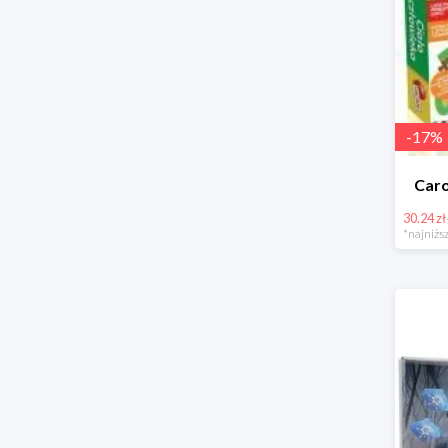
-
17
%
Caro
30.24 zł
*najniższ