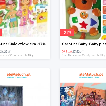
-
21
%
tina Ciało człowieka -17%
Carotina Baby: Baby pie
36.29 zł*
29.51 zł
37.52 zł*
a cena z 30 dni przed obniżką
*najniższa cena z 30 dni przed obniżką