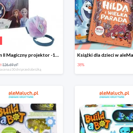
Frozen II Magiczny projektor -18%
ł
126.69 zł*
38%
a cena z 30 dni przed obniżką