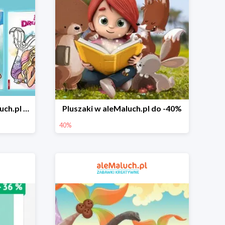
Książki o Barbie w aleMaluch.pl do -35%
Pluszaki w aleMaluch.pl do -40%
40%