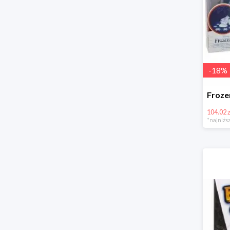
-
18
%
104.02 z
*najniższ