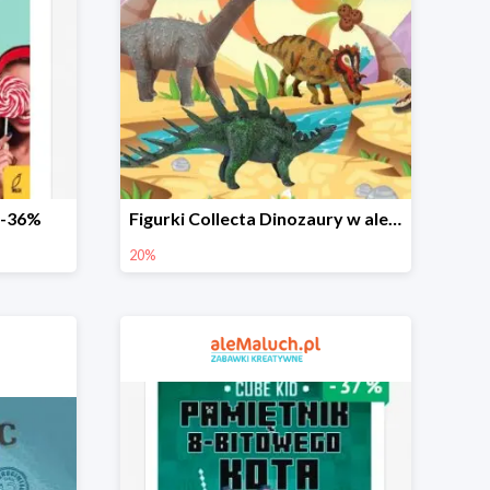
 -36%
Figurki Collecta Dinozaury w aleMaluch.pl do -20%
20%