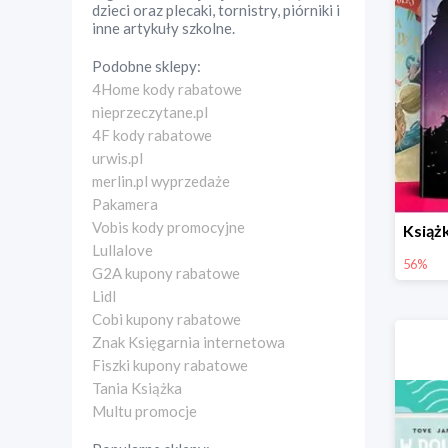
dzieci oraz plecaki, tornistry, piórniki i
inne artykuły szkolne.
Podobne sklepy:
4Home kody rabatowe
nieprzeczytane.pl
4F kody rabatowe
urwis.pl
merlin.pl wyprzedaże
Pakamera
Vobis kody promocyjne
Lullalove
56%
G2A kupony rabatowe
Lidl
Cobi kupony rabatowe
Znak Księgarnia internetowa
Fiszki kupony rabatowe
Tania Książka
Multu promocje