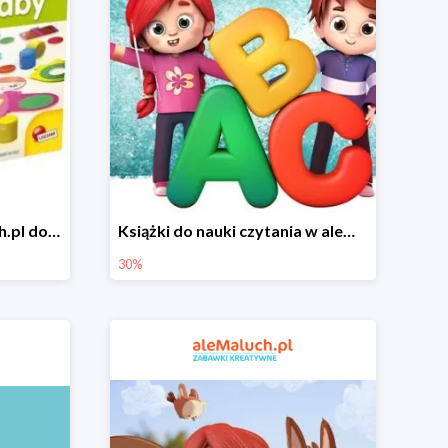
Zabawki i gry w aleMaluch.pl do -35%
Książki do nauki czytania w aleMaluch.pl do -30%
30%