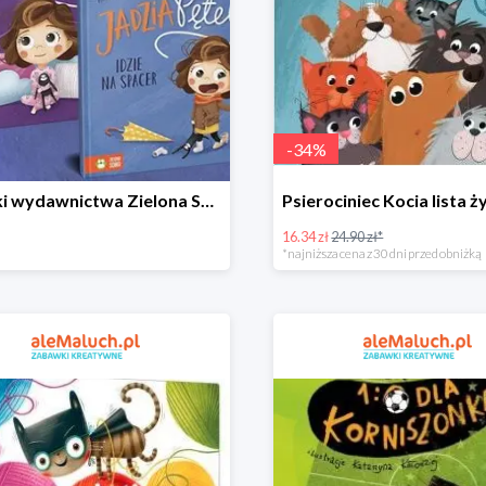
-
34
%
Książki wydawnictwa Zielona Sowa do -40% w aleMaluch.pl
16.34 zł
24.90 zł*
*najniższa cena z 30 dni przed obniżką