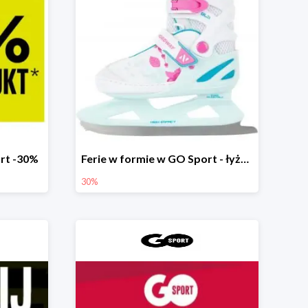
rt -30%
Ferie w formie w GO Sport - łyżwy do -30%
30%