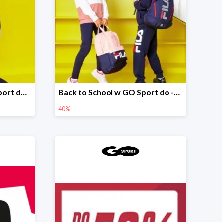
Oferta specjalna w GO Sport do -36%
Back to School w GO Sport do -40%
40%