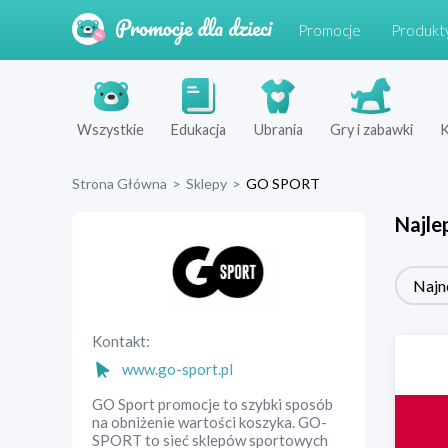
Promocje
Produkt
Wszystkie
Edukacja
Ubrania
Gry i zabawki
K
Strona Główna
>
Sklepy
>
GO SPORT
Najle
Najn
Kontakt:
www.go-sport.pl
GO Sport promocje to szybki sposób
na obniżenie wartości koszyka. GO-
SPORT to sieć sklepów sportowych