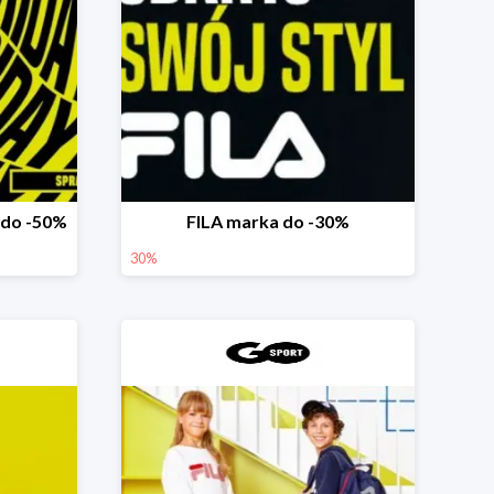
 do -50%
FILA marka do -30%
30%