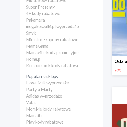
Multu kody rabatowe
Super Prezenty
4F kody rabatowe
Pakamera
megakoszulki.pl wyprzedaże
Smyk
Ministore kupony rabatowe
MamaGama
Mamaville kody promocyjne
Home.pl
Komputronik kody rabatowe
50%
Popularne sklepy:
I love Milk wyprzedaże
Party u Marty
Adidas wyprzedaże
Vobis
MomMe kody rabatowe
Mamaiti
Play kody rabatowe