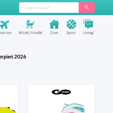
odróże
Wózki i foteliki
Dom
Sport
Usługi
erpień
2026