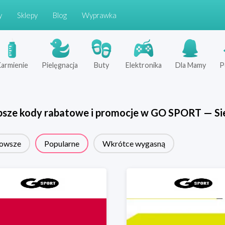
y
Sklepy
Blog
Wyprawka
armienie
Pielęgnacja
Buty
Elektronika
Dla Mamy
P
psze kody rabatowe i promocje w
GO SPORT
—
Si
owsze
Popularne
Wkrótce wygasną