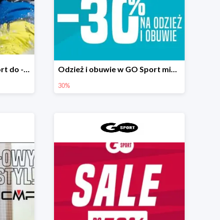
Sporty zimowe w GO Sport do -50%
Odzież i obuwie w GO Sport minimum -30%
30%