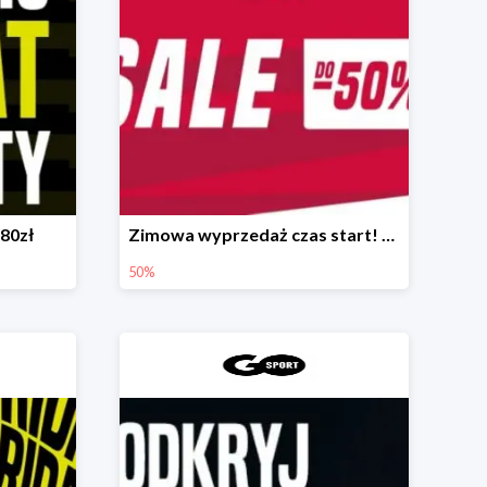
-80zł
Zimowa wyprzedaż czas start! 🛒❄
50%