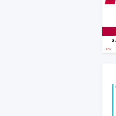
S
50%