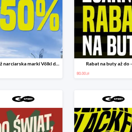
Odzież narciarska marki Völkl do -50%
Rabat na buty aż do 
80.00 zł