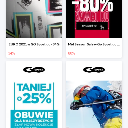
EURO 2021 w GO Sport do -34%
Mid Season Sale w Go Sport do -80%
34%
80%