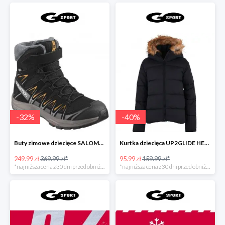
-
32
%
-
40
%
Buty zimowe dziecięce SALOMON PRO 3D
Kurtka dziecięca UP2GLIDE HENRY DOU
249.99 zł
369.99 zł*
95.99 zł
159.99 zł*
*najniższa cena z 30 dni przed obniżką
*najniższa cena z 30 dni przed obniżką