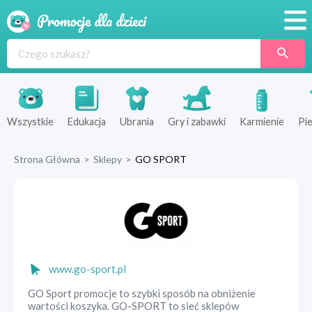
Promocje
Produkty
Sklepy
Wszystkie
Edukacja
Ubrania
Gry i zabawki
Karmienie
Pie
Blog
Strona Główna
>
Sklepy
>
GO SPORT
Wyprawka
www.go-sport.pl
GO Sport promocje to szybki sposób na obniżenie
wartości koszyka. GO-SPORT to sieć sklepów