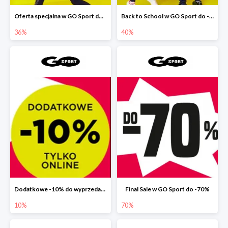
Oferta specjalna w GO Sport do -36%
Back to School w GO Sport do -40%
36%
40%
Dodatkowe -10% do wyprzedaży 70% w GO Sport
Final Sale w GO Sport do -70%
10%
70%