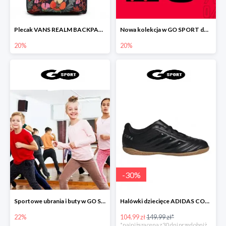
Plecak VANS REALM BACKPACK MULTI TROPIC
Nowa kolekcja w GO SPORT do -20%
20%
20%
-
30
%
Sportowe ubrania i buty w GO SPORT do -22%
Halówki dziecięce ADIDAS COPA 19.4
22%
104.99 zł
149.99 zł*
*najniższa cena z 30 dni przed obniżką