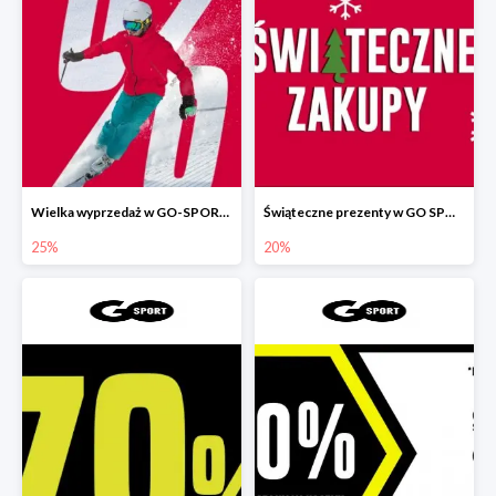
Wielka wyprzedaż w GO-SPORT do -25%
Świąteczne prezenty w GO SPORT do -20%
25%
20%