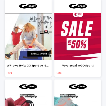
WF-owy Styl w GO Sport do -30%
Wyprzedaż w GO Sport!
30%
50%