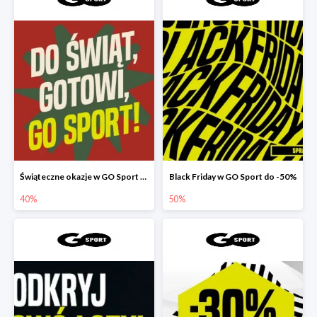
Świąteczne okazje w GO Sport do -40%
Black Friday w GO Sport do -50%
40%
50%