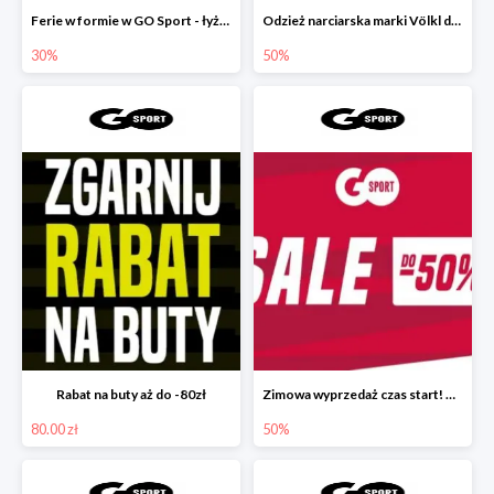
Ferie w formie w GO Sport - łyżwy do -30%
Odzież narciarska marki Völkl do -50%
30%
50%
Rabat na buty aż do -80zł
Zimowa wyprzedaż czas start! 🛒❄
80.00 zł
50%