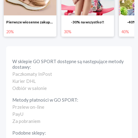
-30% na wszystko!!
-40% na drugą sztukę
Wiosenn
30%
40%
25%
W sklepie
GO SPORT
dostępne są następujące metody
dostawy:
Paczkomaty InPost
Kurier DHL
Odbiór w salonie
Metody płatności w
GO SPORT
:
Przelew on-line
PayU
Za pobraniem
Podobne sklepy: