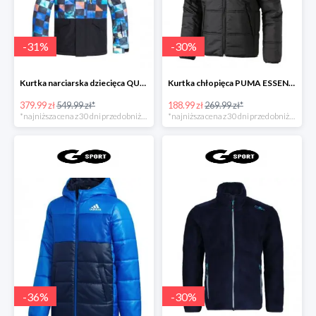
-
31
%
-
30
%
Kurtka narciarska dziecięca QUIKSILVER MISS BLOC
Kurtka chłopięca PUMA ESSENTIALS PADDED JACKE
379.99 zł
549.99 zł*
188.99 zł
269.99 zł*
*najniższa cena z 30 dni przed obniżką
*najniższa cena z 30 dni przed obniżką
-
36
%
-
30
%