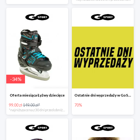
-
34
%
Oferta miesiąca Łyżwy dziecięce
Ostatnie dni wyprzedaży w GoSport
99.00 zł
149.00 zł*
70%
*najniższa cena z 30 dni przed obniżką