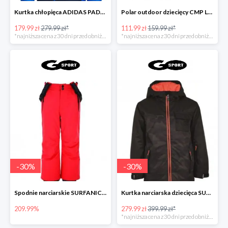
Kurtka chłopięca ADIDAS PADDED JACKET
Polar outdoor dziecięcy CMP LOFT GIRL
179.99 zł
279.99 zł*
111.99 zł
159.99 zł*
*najniższa cena z 30 dni przed obniżką
*najniższa cena z 30 dni przed obniżką
-
30
%
-
30
%
Spodnie narciarskie SURFANIC ECHO
Kurtka narciarska dziecięca SURFANIC BRAVO
209.99%
279.99 zł
399.99 zł*
*najniższa cena z 30 dni przed obniżką