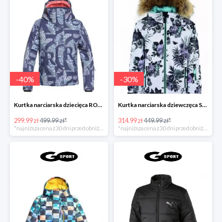
-
40
%
-
30
%
Kurtka narciarska dziecięca ROXY JETTY GIRL
Kurtka narciarska dziewczęca SURFANIC DASH
299.99 zł
499.99 zł*
314.99 zł
449.99 zł*
*najniższa cena z 30 dni przed obniżką
*najniższa cena z 30 dni przed obniżką