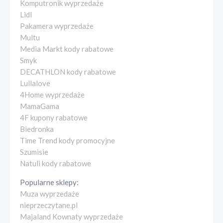
Komputronik wyprzedaże
Lidl
Pakamera wyprzedaże
Multu
Media Markt kody rabatowe
Smyk
DECATHLON kody rabatowe
Lullalove
4Home wyprzedaże
MamaGama
4F kupony rabatowe
Biedronka
Time Trend kody promocyjne
Szumisie
Natuli kody rabatowe
Popularne sklepy:
Muza wyprzedaże
nieprzeczytane.pl
Majaland Kownaty wyprzedaże