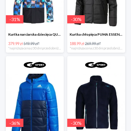
-
31
%
-
30
%
Kurtka narciarska dziecięca QUIKSILVER MISS BLOC
Kurtka chłopięca PUMA ESSENTIALS PADDED JACKE
379.99 zł
549.99 zł*
188.99 zł
269.99 zł*
*najniższa cena z 30 dni przed obniżką
*najniższa cena z 30 dni przed obniżką
-
36
%
-
30
%