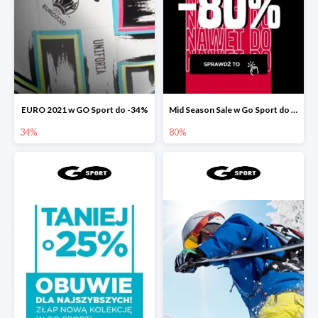
EURO 2021 w GO Sport do -34%
Mid Season Sale w Go Sport do -80%
34%
80%