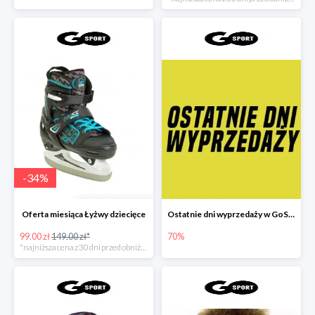
-
34
%
Oferta miesiąca Łyżwy dziecięce
Ostatnie dni wyprzedaży w GoSport
99.00 zł
149.00 zł*
70%
*najniższa cena z 30 dni przed obniżką