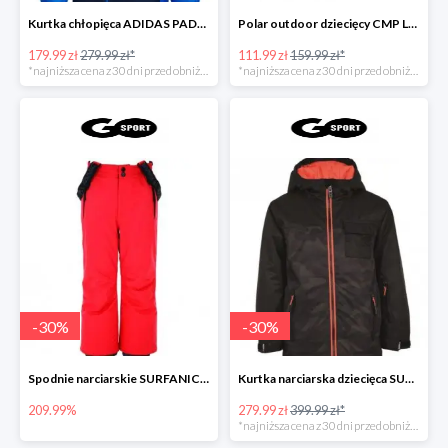
Kurtka chłopięca ADIDAS PADDED JACKET
Polar outdoor dziecięcy CMP LOFT GIRL
179.99 zł
279.99 zł*
111.99 zł
159.99 zł*
*najniższa cena z 30 dni przed obniżką
*najniższa cena z 30 dni przed obniżką
-
30
%
-
30
%
Spodnie narciarskie SURFANIC ECHO
Kurtka narciarska dziecięca SURFANIC BRAVO
209.99%
279.99 zł
399.99 zł*
*najniższa cena z 30 dni przed obniżką