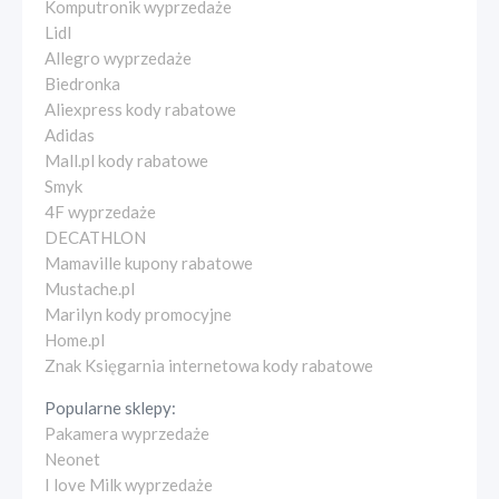
Komputronik wyprzedaże
Lidl
Allegro wyprzedaże
Biedronka
Aliexpress kody rabatowe
Adidas
Mall.pl kody rabatowe
Smyk
4F wyprzedaże
DECATHLON
Mamaville kupony rabatowe
Mustache.pl
Marilyn kody promocyjne
Home.pl
Znak Księgarnia internetowa kody rabatowe
Popularne sklepy:
Pakamera wyprzedaże
Neonet
I love Milk wyprzedaże