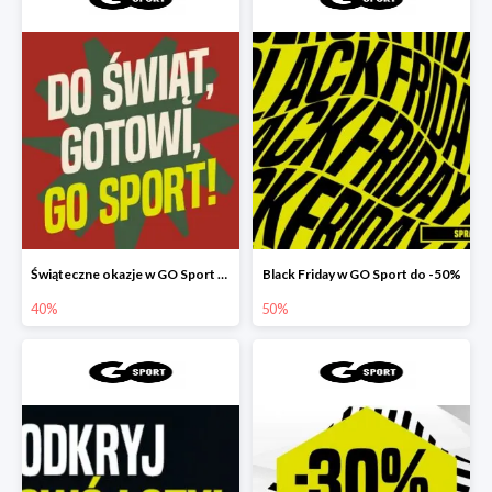
Świąteczne okazje w GO Sport do -40%
Black Friday w GO Sport do -50%
40%
50%