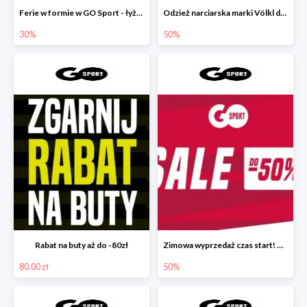
Ferie w formie w GO Sport - łyżwy do -30%
Odzież narciarska marki Völkl do -50%
30%
50%
Rabat na buty aż do -80zł
Zimowa wyprzedaż czas start! 🛒❄
80.00 zł
50%