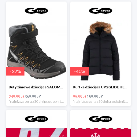
-
32
%
-
40
%
Buty zimowe dziecięce SALOMON PRO 3D
Kurtka dziecięca UP2GLIDE HENRY DOU
249.99 zł
369.99 zł*
95.99 zł
159.99 zł*
*najniższa cena z 30 dni przed obniżką
*najniższa cena z 30 dni przed obniżką