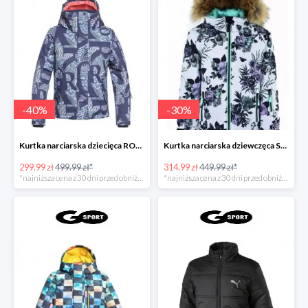
-
40
%
-
30
%
Kurtka narciarska dziecięca ROXY JETTY GIRL
Kurtka narciarska dziewczęca SURFANIC DASH
299.99 zł
499.99 zł*
314.99 zł
449.99 zł*
*najniższa cena z 30 dni przed obniżką
*najniższa cena z 30 dni przed obniżką