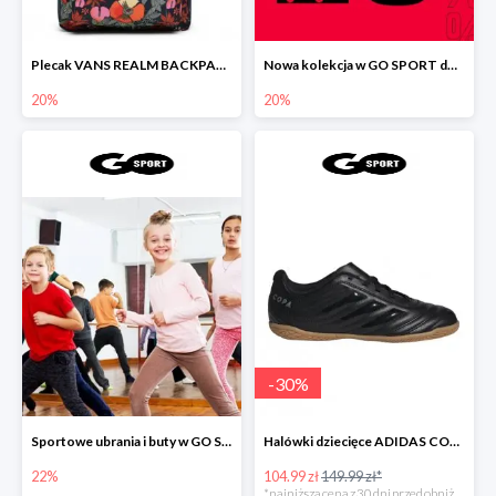
Plecak VANS REALM BACKPACK MULTI TROPIC
Nowa kolekcja w GO SPORT do -20%
20%
20%
-
30
%
Sportowe ubrania i buty w GO SPORT do -22%
Halówki dziecięce ADIDAS COPA 19.4
22%
104.99 zł
149.99 zł*
*najniższa cena z 30 dni przed obniżką