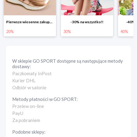
-30% na wszystko!!
-40% na drugą sztukę
Wiosenn
30%
40%
25%
W sklepie
GO SPORT
dostępne są następujące metody
dostawy:
Paczkomaty InPost
Kurier DHL
Odbiór w salonie
Metody płatności w
GO SPORT
:
Przelew on-line
PayU
Za pobraniem
Podobne sklepy: