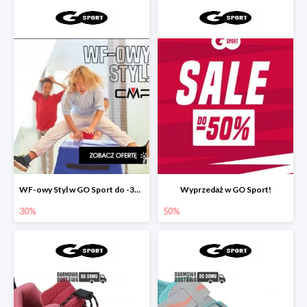
WF-owy Styl w GO Sport do -30%
Wyprzedaż w GO Sport!
30%
50%