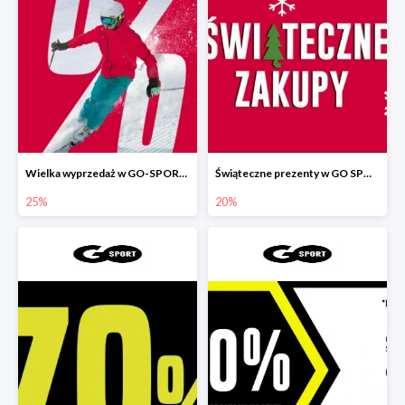
Wielka wyprzedaż w GO-SPORT do -25%
Świąteczne prezenty w GO SPORT do -20%
25%
20%