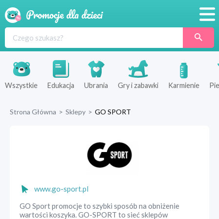
Promocje
Produkty
Sklepy
Wszystkie
Edukacja
Ubrania
Gry i zabawki
Karmienie
Pie
Blog
Strona Główna
>
Sklepy
>
GO SPORT
Wyprawka
www.go-sport.pl
GO Sport promocje to szybki sposób na obniżenie
wartości koszyka. GO-SPORT to sieć sklepów