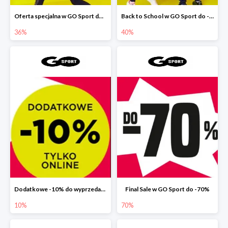
Oferta specjalna w GO Sport do -36%
Back to School w GO Sport do -40%
36%
40%
Dodatkowe -10% do wyprzedaży 70% w GO Sport
Final Sale w GO Sport do -70%
10%
70%