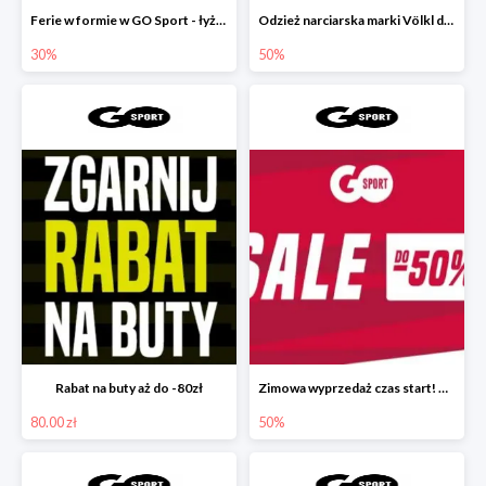
Ferie w formie w GO Sport - łyżwy do -30%
Odzież narciarska marki Völkl do -50%
30%
50%
Rabat na buty aż do -80zł
Zimowa wyprzedaż czas start! 🛒❄
80.00 zł
50%