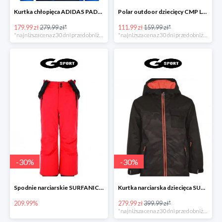
Kurtka chłopięca ADIDAS PADDED JACKET
Polar outdoor dziecięcy CMP LOFT GIRL
179.99 zł
279.99 zł*
111.99 zł
159.99 zł*
*najniższa cena z 30 dni przed obniżką
*najniższa cena z 30 dni przed obniżką
-
30
%
-
30
%
Spodnie narciarskie SURFANIC ECHO
Kurtka narciarska dziecięca SURFANIC BRAVO
209.99%
279.99 zł
399.99 zł*
*najniższa cena z 30 dni przed obniżką