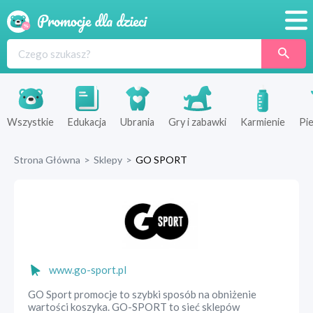
Promocje
Produkty
Sklepy
Wszystkie
Edukacja
Ubrania
Gry i zabawki
Karmienie
Pie
Blog
Strona Główna
>
Sklepy
>
GO SPORT
Wyprawka
www.go-sport.pl
GO Sport promocje to szybki sposób na obniżenie
wartości koszyka. GO-SPORT to sieć sklepów