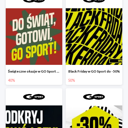
Świąteczne okazje w GO Sport do -40%
Black Friday w GO Sport do -50%
40%
50%