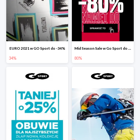
EURO 2021 w GO Sport do -34%
Mid Season Sale w Go Sport do -80%
34%
80%