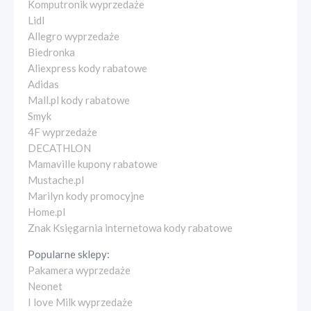
Komputronik wyprzedaże
Lidl
Allegro wyprzedaże
Biedronka
Aliexpress kody rabatowe
Adidas
Mall.pl kody rabatowe
Smyk
4F wyprzedaże
DECATHLON
Mamaville kupony rabatowe
Mustache.pl
Marilyn kody promocyjne
Home.pl
Znak Księgarnia internetowa kody rabatowe
Popularne sklepy:
Pakamera wyprzedaże
Neonet
I love Milk wyprzedaże