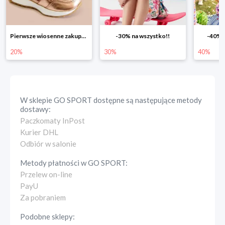
-30% na wszystko!!
-40% na drugą sztukę
Wiosenn
30%
40%
25%
W sklepie
GO SPORT
dostępne są następujące metody
dostawy:
Paczkomaty InPost
Kurier DHL
Odbiór w salonie
Metody płatności w
GO SPORT
:
Przelew on-line
PayU
Za pobraniem
Podobne sklepy: