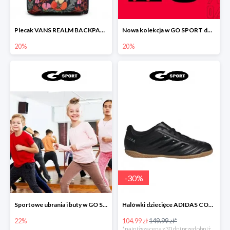
Plecak VANS REALM BACKPACK MULTI TROPIC
Nowa kolekcja w GO SPORT do -20%
20%
20%
-
30
%
Sportowe ubrania i buty w GO SPORT do -22%
Halówki dziecięce ADIDAS COPA 19.4
22%
104.99 zł
149.99 zł*
*najniższa cena z 30 dni przed obniżką