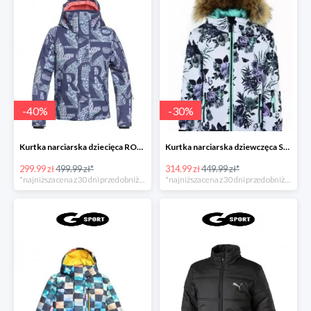
-
40
%
-
30
%
Kurtka narciarska dziecięca ROXY JETTY GIRL
Kurtka narciarska dziewczęca SURFANIC DASH
299.99 zł
499.99 zł*
314.99 zł
449.99 zł*
*najniższa cena z 30 dni przed obniżką
*najniższa cena z 30 dni przed obniżką