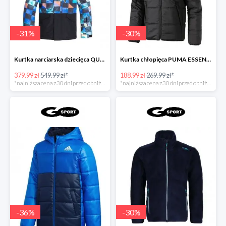
-
31
%
-
30
%
Kurtka narciarska dziecięca QUIKSILVER MISS BLOC
Kurtka chłopięca PUMA ESSENTIALS PADDED JACKE
379.99 zł
549.99 zł*
188.99 zł
269.99 zł*
*najniższa cena z 30 dni przed obniżką
*najniższa cena z 30 dni przed obniżką
-
36
%
-
30
%