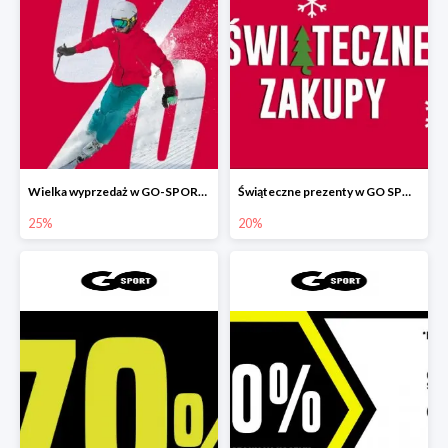
Wielka wyprzedaż w GO-SPORT do -25%
Świąteczne prezenty w GO SPORT do -20%
25%
20%