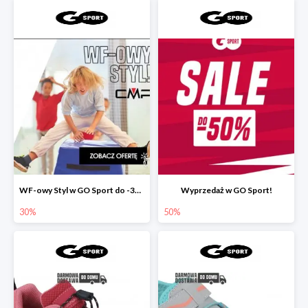
WF-owy Styl w GO Sport do -30%
Wyprzedaż w GO Sport!
30%
50%