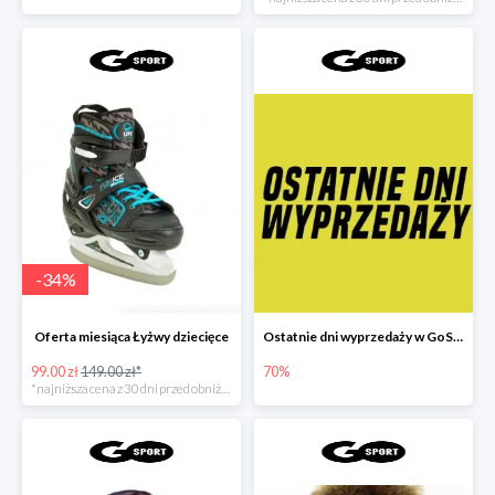
-
34
%
Oferta miesiąca Łyżwy dziecięce
Ostatnie dni wyprzedaży w GoSport
99.00 zł
149.00 zł*
70%
*najniższa cena z 30 dni przed obniżką