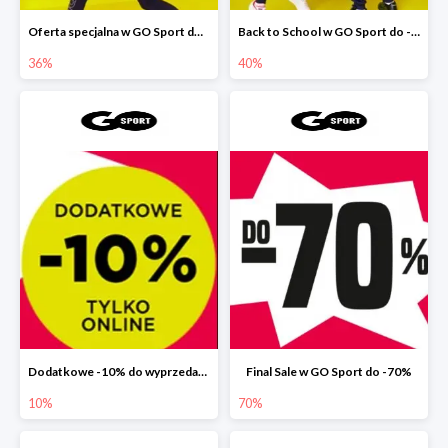
Oferta specjalna w GO Sport do -36%
Back to School w GO Sport do -40%
36%
40%
Dodatkowe -10% do wyprzedaży 70% w GO Sport
Final Sale w GO Sport do -70%
10%
70%