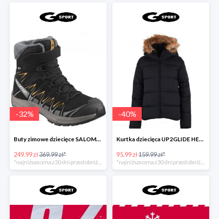
-
32
%
-
40
%
Buty zimowe dziecięce SALOMON PRO 3D
Kurtka dziecięca UP2GLIDE HENRY DOU
249.99 zł
369.99 zł*
95.99 zł
159.99 zł*
*najniższa cena z 30 dni przed obniżką
*najniższa cena z 30 dni przed obniżką