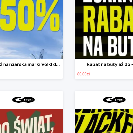
Odzież narciarska marki Völkl do -50%
Rabat na buty aż do 
80.00 zł