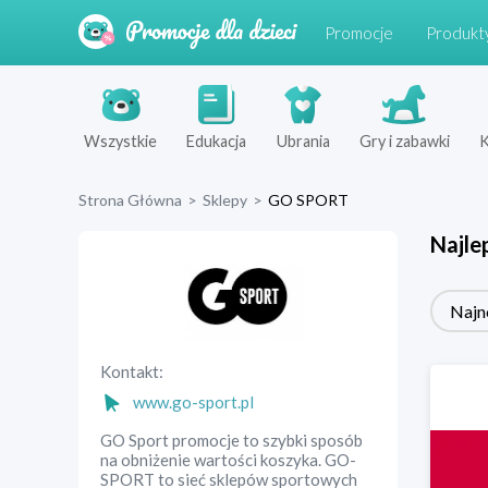
Promocje
Produkt
Wszystkie
Edukacja
Ubrania
Gry i zabawki
K
Strona Główna
>
Sklepy
>
GO SPORT
Najle
Najn
Kontakt:
www.go-sport.pl
GO Sport promocje to szybki sposób
na obniżenie wartości koszyka. GO-
SPORT to sieć sklepów sportowych