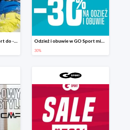
Sporty zimowe w GO Sport do -50%
Odzież i obuwie w GO Sport minimum -30%
30%