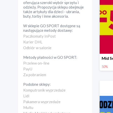
oferująca szeroki wybór sprzętu i
odzieży. Propozycja sklepu obejmuje
także artykuły dla dzieci - ubrania,
buty, torby i inne akcesoria.
W sklepie
GO SPORT
dostępne są
następujące metody dostawy:
Paczkomaty InPost
Kurier DHL
Odbiór w salonie
Metody płatności w
GO SPORT
:
Przelew on-line
50%
PayU
Za pobraniem
Podobne sklepy:
Komputronik wyprzedaże
Lidl
Pakamera wyprzedaże
Multu