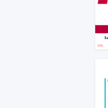
S
50%