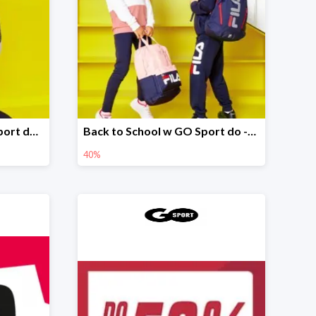
Oferta specjalna w GO Sport do -36%
Back to School w GO Sport do -40%
40%