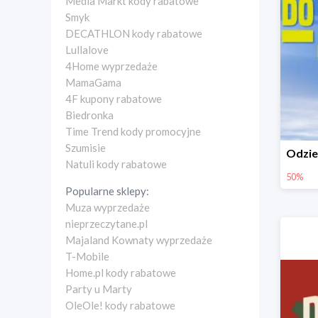
Media Markt kody rabatowe
Smyk
DECATHLON kody rabatowe
Lullalove
4Home wyprzedaże
MamaGama
4F kupony rabatowe
Biedronka
Time Trend kody promocyjne
Szumisie
Natuli kody rabatowe
50%
Popularne sklepy:
Muza wyprzedaże
nieprzeczytane.pl
Majaland Kownaty wyprzedaże
T-Mobile
Home.pl kody rabatowe
Party u Marty
OleOle! kody rabatowe