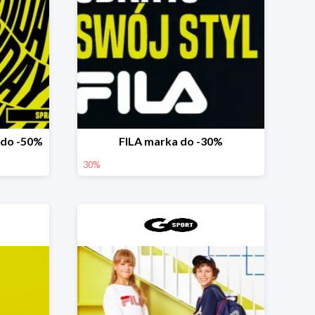
 do -50%
FILA marka do -30%
30%