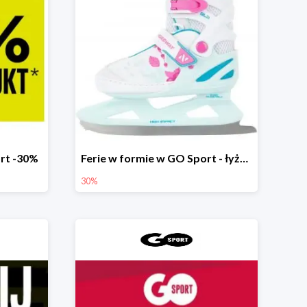
rt -30%
Ferie w formie w GO Sport - łyżwy do -30%
30%