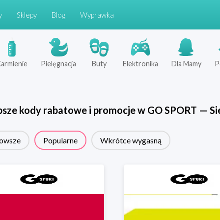
y
Sklepy
Blog
Wyprawka
armienie
Pielęgnacja
Buty
Elektronika
Dla Mamy
P
psze kody rabatowe i promocje w
GO SPORT
—
Si
owsze
Popularne
Wkrótce wygasną