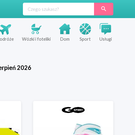
odróże
Wózki i foteliki
Dom
Sport
Usługi
erpień
2026