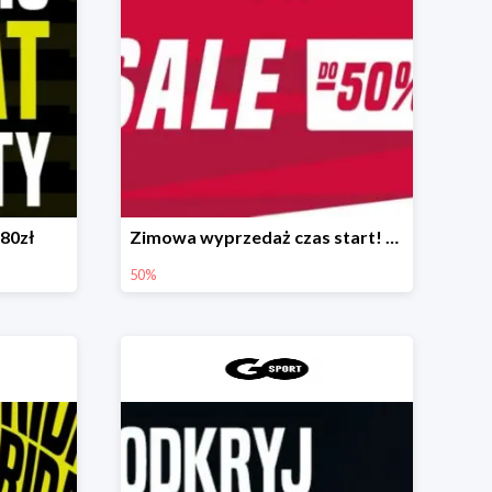
-80zł
Zimowa wyprzedaż czas start! 🛒❄
50%