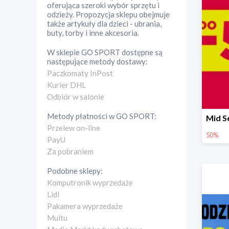
oferująca szeroki wybór sprzętu i
odzieży. Propozycja sklepu obejmuje
także artykuły dla dzieci - ubrania,
buty, torby i inne akcesoria.
W sklepie
GO SPORT
dostępne są
następujące metody dostawy:
Paczkomaty InPost
Kurier DHL
Odbiór w salonie
Metody płatności w
GO SPORT
:
Przelew on-line
50%
PayU
Za pobraniem
Podobne sklepy:
Komputronik wyprzedaże
Lidl
Pakamera wyprzedaże
Multu