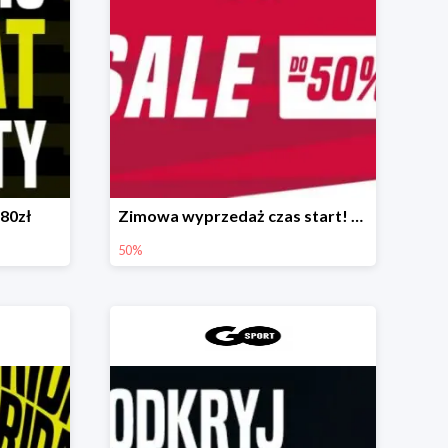
-80zł
Zimowa wyprzedaż czas start! 🛒❄
50%