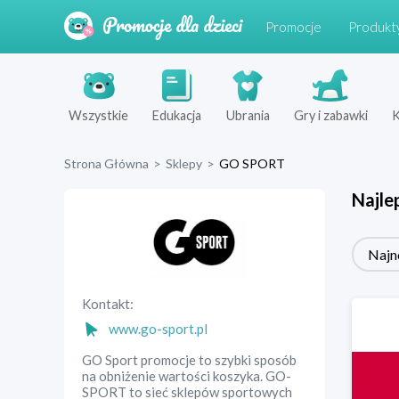
Promocje
Produkt
Wszystkie
Edukacja
Ubrania
Gry i zabawki
K
Strona Główna
>
Sklepy
>
GO SPORT
Najle
Najn
Kontakt:
www.go-sport.pl
GO Sport promocje to szybki sposób
na obniżenie wartości koszyka. GO-
SPORT to sieć sklepów sportowych