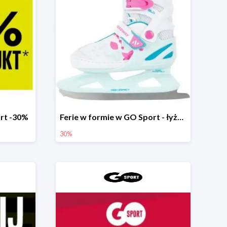
rt -30%
Ferie w formie w GO Sport - łyżwy do -30%
30%