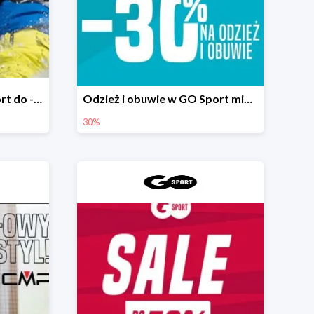
Sporty zimowe w GO Sport do -50%
Odzież i obuwie w GO Sport minimum -30%
30%