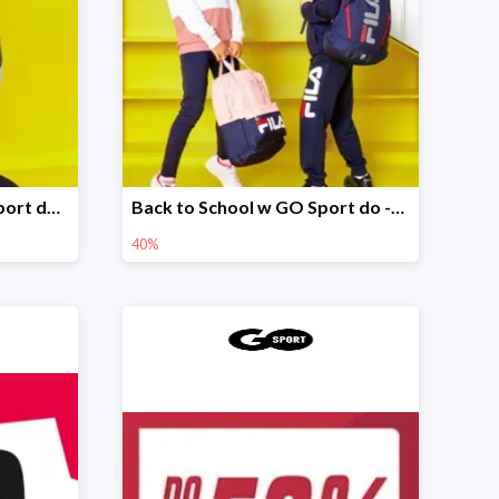
Oferta specjalna w GO Sport do -36%
Back to School w GO Sport do -40%
40%