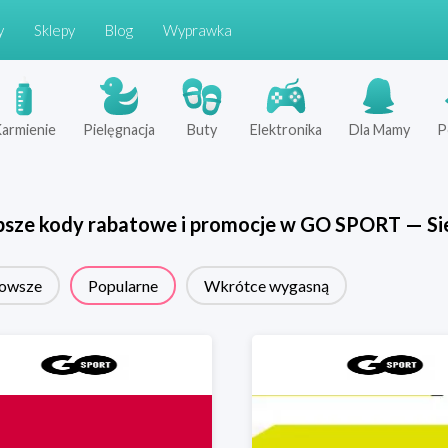
y
Sklepy
Blog
Wyprawka
armienie
Pielęgnacja
Buty
Elektronika
Dla Mamy
P
psze kody rabatowe i promocje w
GO SPORT
—
Si
owsze
Popularne
Wkrótce wygasną