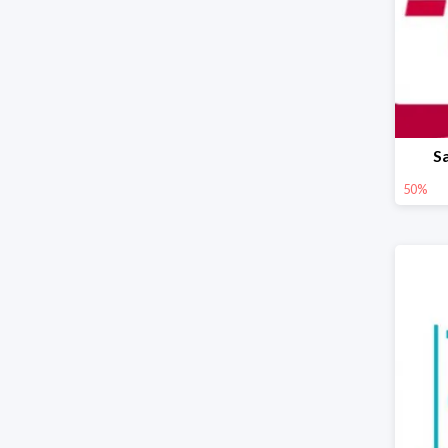
S
50%