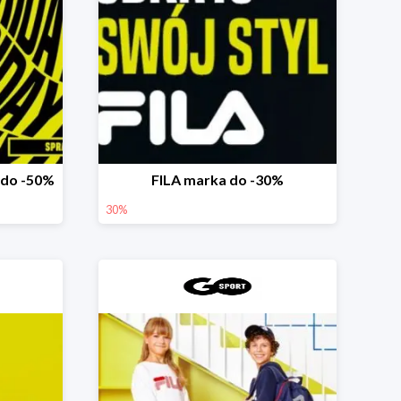
 do -50%
FILA marka do -30%
30%