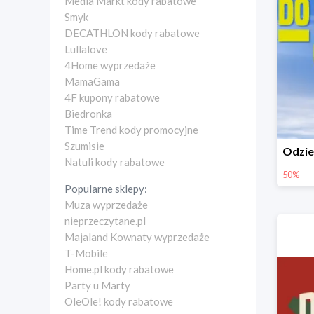
Media Markt kody rabatowe
Smyk
DECATHLON kody rabatowe
Lullalove
4Home wyprzedaże
MamaGama
4F kupony rabatowe
Biedronka
Time Trend kody promocyjne
Szumisie
Natuli kody rabatowe
50%
Popularne sklepy:
Muza wyprzedaże
nieprzeczytane.pl
Majaland Kownaty wyprzedaże
T-Mobile
Home.pl kody rabatowe
Party u Marty
OleOle! kody rabatowe