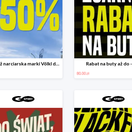
Odzież narciarska marki Völkl do -50%
Rabat na buty aż do 
80.00 zł