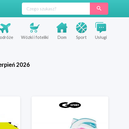
odróże
Wózki i foteliki
Dom
Sport
Usługi
erpień
2026