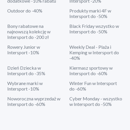
dodatkowe -10% rabatu
Intersport -20%
Outdoor do -40%
Produkty marki 4F w
Intersport do -50%
Bony rabatowe na
Black Friday wszystko w
najnowszą kolekcję w
Intersport do -50%
Intersport do -200 zł
Rowery Junior w
Weekly Deal - Plaża i
Intersport -10%
Kemping w Intersport do
-40%
Dzień Dziecka w
Kiermasz sportowy w
Intersport do -35%
Intersport do -60%
Wybrane marki w
Winter Fun w Intersport
Intersport -10%
do -60%
Noworoczna wyprzedaż w
Cyber Monday - wszystko
Intersport do -60%
w Intersport do -50%