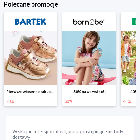
Polecane promocje
-30% na wszystko!!
-40% na drugą sztukę
Wiosenn
30%
40%
25%
W sklepie
Intersport
dostępne są następujące metody
dostawy: