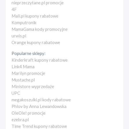
nieprzeczytane.pl promocje
4F
Mall.pl kupony rabatowe
Komputronik
MamaGama kody promocyjne
urwis.pl
Orange kupony rabatowe
Popularne sklepy:
Kinderkraft kupony rabatowe
Link4 Mama
Marilyn promocje
Mustache.pl
Ministore wyprzedaże
UPC
megakoszulki.pl kody rabatowe
Phlov by Anna Lewandowska
OleOle! promocje
ezebra.pl
Time Trend kupony rabatowe