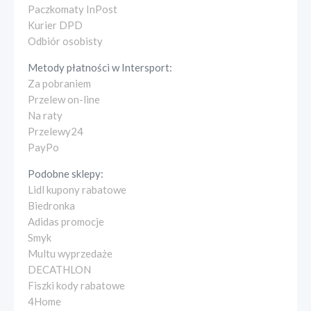
Paczkomaty InPost
Kurier DPD
Odbiór osobisty
Metody płatności w
Intersport
:
Za pobraniem
Przelew on-line
Na raty
Przelewy24
PayPo
Podobne sklepy:
Lidl kupony rabatowe
Biedronka
Adidas promocje
Smyk
Multu wyprzedaże
DECATHLON
Fiszki kody rabatowe
4Home