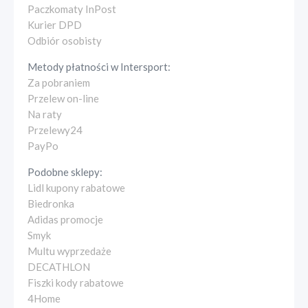
Paczkomaty InPost
Kurier DPD
Odbiór osobisty
Metody płatności w
Intersport
:
Za pobraniem
Przelew on-line
Na raty
Przelewy24
PayPo
Podobne sklepy:
Lidl kupony rabatowe
Biedronka
Adidas promocje
Smyk
Multu wyprzedaże
DECATHLON
Fiszki kody rabatowe
4Home