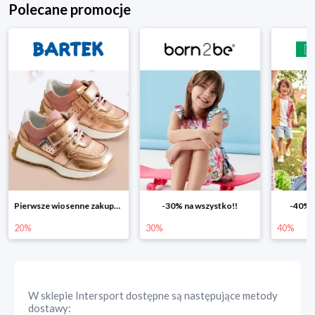
Polecane promocje
-30% na wszystko!!
-40% na drugą sztukę
Wiosenn
30%
40%
25%
W sklepie
Intersport
dostępne są następujące metody
dostawy: