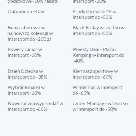
dodatkowe -10% rabatu
Intersport -20%
Outdoor do -40%
Produkty marki 4F w
Intersport do -50%
Bony rabatowe na
Black Friday wszystko w
najnowszą kolekcję w
Intersport do -50%
Intersport do -200 zł
Rowery Junior w
Weekly Deal - Plaża i
Intersport -10%
Kemping w Intersport do
-40%
Dzień Dziecka w
Kiermasz sportowy w
Intersport do -35%
Intersport do -60%
Wybrane marki w
Winter Fun w Intersport
Intersport -10%
do -60%
Noworoczna wyprzedaż w
Cyber Monday - wszystko
Intersport do -60%
w Intersport do -50%