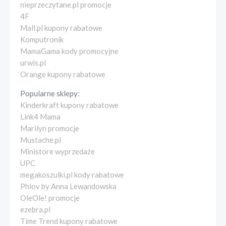
nieprzeczytane.pl promocje
4F
Mall.pl kupony rabatowe
Komputronik
MamaGama kody promocyjne
urwis.pl
Orange kupony rabatowe
Popularne sklepy:
Kinderkraft kupony rabatowe
Link4 Mama
Marilyn promocje
Mustache.pl
Ministore wyprzedaże
UPC
megakoszulki.pl kody rabatowe
Phlov by Anna Lewandowska
OleOle! promocje
ezebra.pl
Time Trend kupony rabatowe