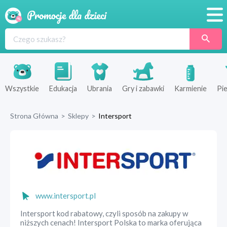
Promocje
Produkty
Sklepy
Wszystkie
Edukacja
Ubrania
Gry i zabawki
Karmienie
Pie
Blog
Strona Główna
>
Sklepy
>
Intersport
Wyprawka
www.intersport.pl
Intersport kod rabatowy, czyli sposób na zakupy w
niższych cenach! Intersport Polska to marka oferująca