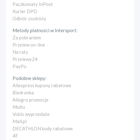
Paczkomaty InPost
Kurier DPD
Odbiór osobisty
Metody płatności w
Intersport
:
Za pobraniem
Przelew on-line
Na raty
Przelewy24
PayPo
Podobne sklepy:
Aliexpress kupony rabatowe
Biedronka
Allegro promocje
Multu
Vobis wyprzedaże
Mall.pl
DECATHLON kody rabatowe
4F