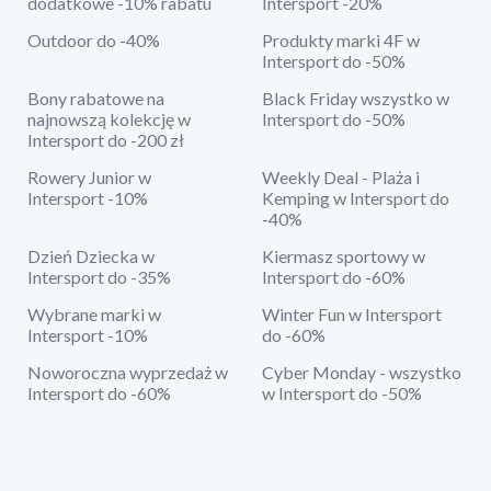
dodatkowe -10% rabatu
Intersport -20%
Outdoor do -40%
Produkty marki 4F w
Intersport do -50%
Bony rabatowe na
Black Friday wszystko w
najnowszą kolekcję w
Intersport do -50%
Intersport do -200 zł
Rowery Junior w
Weekly Deal - Plaża i
Intersport -10%
Kemping w Intersport do
-40%
Dzień Dziecka w
Kiermasz sportowy w
Intersport do -35%
Intersport do -60%
Wybrane marki w
Winter Fun w Intersport
Intersport -10%
do -60%
Noworoczna wyprzedaż w
Cyber Monday - wszystko
Intersport do -60%
w Intersport do -50%