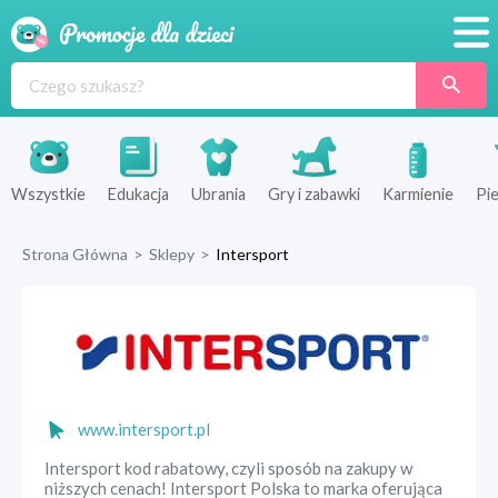
Promocje
Produkty
Sklepy
Wszystkie
Edukacja
Ubrania
Gry i zabawki
Karmienie
Pie
Blog
Strona Główna
>
Sklepy
>
Intersport
Wyprawka
www.intersport.pl
Intersport kod rabatowy, czyli sposób na zakupy w
niższych cenach! Intersport Polska to marka oferująca