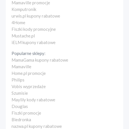
Mamaville promocje
Komputronik
urwis.pl kupony rabatowe
4Home
Fiszki kody promocyjne
Mustache.pl
iELM kupony rabatowe
Popularne sklepy:
MamaGama kupony rabatowe
Mamaville
Home.pl promocje
Philips
Vobis wyprzedaże
Szumisie
Maylily kody rabatowe
Douglas
Fiszki promocje
Biedronka
nazwa.pl kupony rabatowe