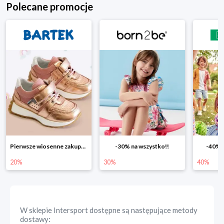
Polecane promocje
-30% na wszystko!!
-40% na drugą sztukę
Wiosenn
30%
40%
25%
W sklepie
Intersport
dostępne są następujące metody
dostawy: