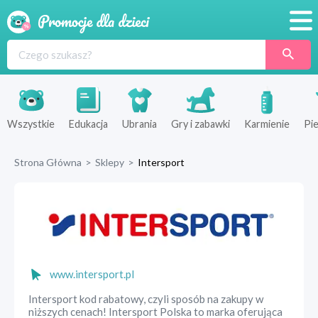
Promocje
Produkty
Sklepy
Wszystkie
Edukacja
Ubrania
Gry i zabawki
Karmienie
Pie
Blog
Strona Główna
>
Sklepy
>
Intersport
Wyprawka
www.intersport.pl
Intersport kod rabatowy, czyli sposób na zakupy w
niższych cenach! Intersport Polska to marka oferująca