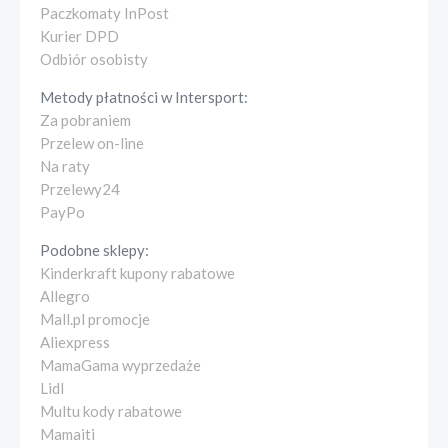
Paczkomaty InPost
Kurier DPD
Odbiór osobisty
Metody płatności w
Intersport
:
Za pobraniem
Przelew on-line
Na raty
Przelewy24
PayPo
Podobne sklepy:
Kinderkraft kupony rabatowe
Allegro
Mall.pl promocje
Aliexpress
MamaGama wyprzedaże
Lidl
Multu kody rabatowe
Mamaiti