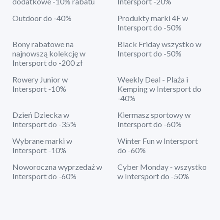
dodatkowe -10% rabatu
Intersport -20%
Outdoor do -40%
Produkty marki 4F w
Intersport do -50%
Bony rabatowe na
Black Friday wszystko w
najnowszą kolekcję w
Intersport do -50%
Intersport do -200 zł
Rowery Junior w
Weekly Deal - Plaża i
Intersport -10%
Kemping w Intersport do
-40%
Dzień Dziecka w
Kiermasz sportowy w
Intersport do -35%
Intersport do -60%
Wybrane marki w
Winter Fun w Intersport
Intersport -10%
do -60%
Noworoczna wyprzedaż w
Cyber Monday - wszystko
Intersport do -60%
w Intersport do -50%