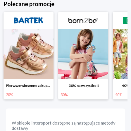
Polecane promocje
-30% na wszystko!!
-40% na drugą sztukę
Wiosenn
30%
40%
25%
W sklepie
Intersport
dostępne są następujące metody
dostawy: