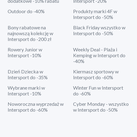
dodatkowe -10% rabatu
Intersport -20%
Outdoor do -40%
Produkty marki 4F w
Intersport do -50%
Bony rabatowe na
Black Friday wszystko w
najnowszą kolekcję w
Intersport do -50%
Intersport do -200 zł
Rowery Junior w
Weekly Deal - Plaża i
Intersport -10%
Kemping w Intersport do
-40%
Dzień Dziecka w
Kiermasz sportowy w
Intersport do -35%
Intersport do -60%
Wybrane marki w
Winter Fun w Intersport
Intersport -10%
do -60%
Noworoczna wyprzedaż w
Cyber Monday - wszystko
Intersport do -60%
w Intersport do -50%