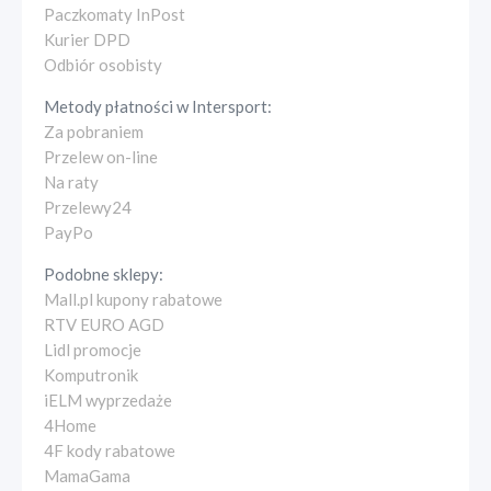
Paczkomaty InPost
Kurier DPD
Odbiór osobisty
Metody płatności w
Intersport
:
Za pobraniem
Przelew on-line
Na raty
Przelewy24
PayPo
Podobne sklepy:
Mall.pl kupony rabatowe
RTV EURO AGD
Lidl promocje
Komputronik
iELM wyprzedaże
4Home
4F kody rabatowe
MamaGama