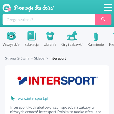
Promocje
Produkty
Sklepy
Wszystkie
Edukacja
Ubrania
Gry i zabawki
Karmienie
Pie
Blog
Strona Główna
>
Sklepy
>
Intersport
Wyprawka
www.intersport.pl
Intersport kod rabatowy, czyli sposób na zakupy w
niższych cenach! Intersport Polska to marka oferująca