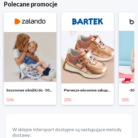
Polecane promocje
Pierwsze wiosenne zakupy -20%
-30% na wszystko!!
-40% n
20%
30%
40%
W sklepie
Intersport
dostępne są następujące metody
dostawy: