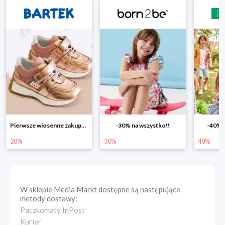
-30% na wszystko!!
-40% na drugą sztukę
Wiosen
30%
40%
25%
W sklepie
Media Markt
dostępne są następujące
metody dostawy:
Paczkomaty InPost
Kurier