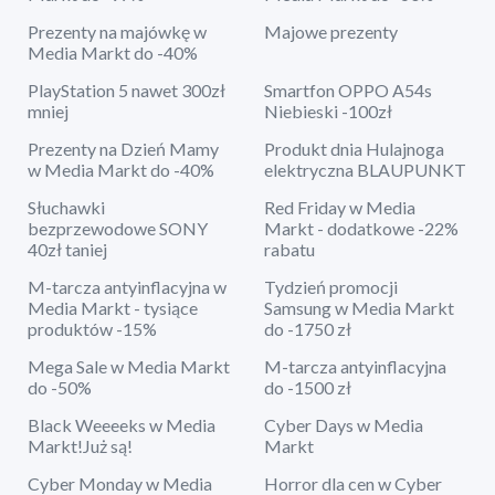
Prezenty na majówkę w
Majowe prezenty
Media Markt do -40%
PlayStation 5 nawet 300zł
Smartfon OPPO A54s
mniej
Niebieski -100zł
Prezenty na Dzień Mamy
Produkt dnia Hulajnoga
w Media Markt do -40%
elektryczna BLAUPUNKT
Słuchawki
Red Friday w Media
bezprzewodowe SONY
Markt - dodatkowe -22%
40zł taniej
rabatu
M-tarcza antyinflacyjna w
Tydzień promocji
Media Markt - tysiące
Samsung w Media Markt
produktów -15%
do -1750 zł
Mega Sale w Media Markt
M-tarcza antyinflacyjna
do -50%
do -1500 zł
Black Weeeeks w Media
Cyber Days w Media
Markt!Już są!
Markt
Cyber Monday w Media
Horror dla cen w Cyber