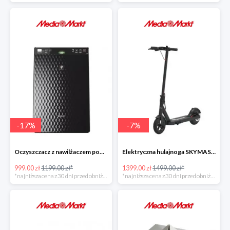
-
17
%
-
7
%
Oczyszczacz z nawilżaczem powietrza SHARP UA-HG30E-B
Elektryczna hulajnoga SKYMASTER SkyMe PRO
999.00 zł
1199.00 zł*
1399.00 zł
1499.00 zł*
*najniższa cena z 30 dni przed obniżką
*najniższa cena z 30 dni przed obniżką