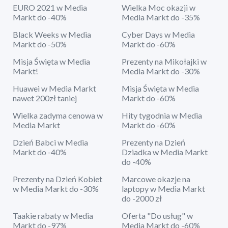
EURO 2021 w Media
Wielka Moc okazji w
Markt do -40%
Media Markt do -35%
Black Weeks w Media
Cyber Days w Media
Markt do -50%
Markt do -60%
Misja Święta w Media
Prezenty na Mikołajki w
Markt!
Media Markt do -30%
Huawei w Media Markt
Misja Święta w Media
nawet 200zł taniej
Markt do -60%
Wielka zadyma cenowa w
Hity tygodnia w Media
Media Markt
Markt do -60%
Dzień Babci w Media
Prezenty na Dzień
Markt do -40%
Dziadka w Media Markt
do -40%
Prezenty na Dzień Kobiet
Marcowe okazje na
w Media Markt do -30%
laptopy w Media Markt
do -2000 zł
Taakie rabaty w Media
Oferta "Do usług" w
Markt do -97%
Media Markt do -60%