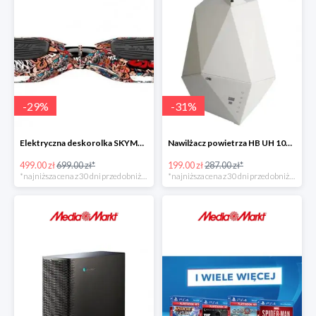
-
29
%
-
31
%
Elektryczna deskorolka SKYMASTER Wheels 7 Evo Smart Graffiti brawl
Nawilżacz powietrza HB UH 1065 W
499.00 zł
699.00 zł*
199.00 zł
287.00 zł*
*najniższa cena z 30 dni przed obniżką
*najniższa cena z 30 dni przed obniżką