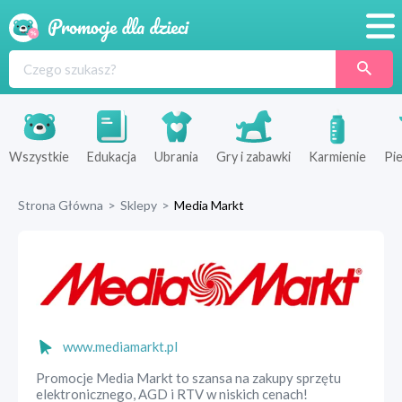
Promocje
Produkty
Sklepy
Wszystkie
Edukacja
Ubrania
Gry i zabawki
Karmienie
Pie
Blog
Strona Główna
>
Sklepy
>
Media Markt
Wyprawka
www.mediamarkt.pl
Promocje Media Markt to szansa na zakupy sprzętu
elektronicznego, AGD i RTV w niskich cenach!