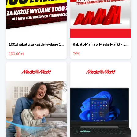
100zł rabatu za każde wydane 1000zł
RabatoMania w Media Markt - piąty produkt -99%
100.00 zł
99%