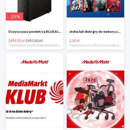
-
25
%
Oczyszczacz powietrza BLUEAIR Sense Plus Black
Jedna lub dwie gry do wyboru za 1 zł
1499.00 zł
1997.00 zł*
1.00 zł
*najniższa cena z 30 dni przed obniżką
*najniższa cena z 30 dni przed obniżką