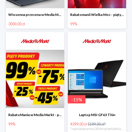
Wiosenna przecena w Media Markt - laptopy do 3000 zł
Rabatomanii Wielka Moc - piąty produkt nawet 99% taniej
3000.00 zł
99%
-
15
%
RabatoMania w Media Markt - piąty produkt do -99%
Laptop MSI GF63 Thin
99%
4399.00 zł
5199.00 zł*
*najniższa cena z 30 dni przed obniżką