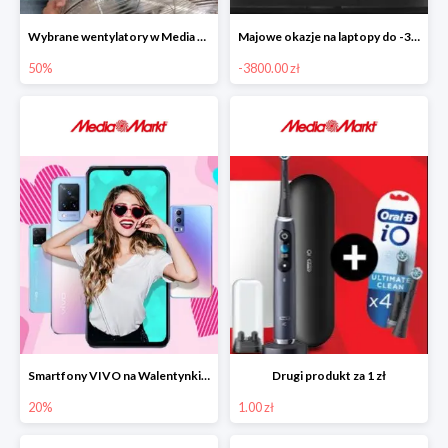
Wybrane wentylatory w Media Markt -50% z wybranymi produktami małego AGD
Majowe okazje na laptopy do -3800 zł
50%
-3800.00 zł
Smartfony VIVO na Walentynki w Media Markt do -20%
Drugi produkt za 1 zł
20%
1.00 zł