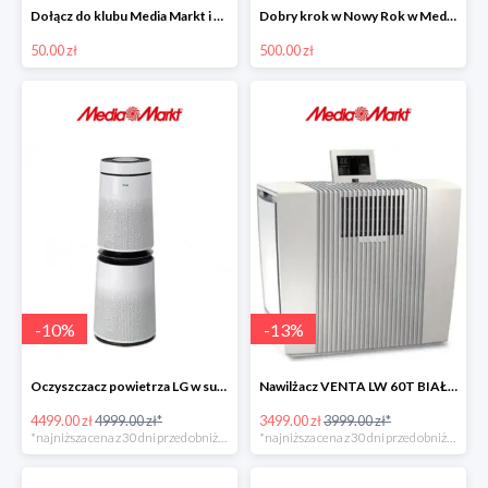
Dołącz do klubu Media Markt i odbierz 50 zł rabatu
Dobry krok w Nowy Rok w Media Markt - oszczędź nawet 500 zł
50.00 zł
500.00 zł
-
10
%
-
13
%
Oczyszczacz powietrza LG w super cenie
Nawilżacz VENTA LW 60T BIAŁY w super cenie
4499.00 zł
4999.00 zł*
3499.00 zł
3999.00 zł*
*najniższa cena z 30 dni przed obniżką
*najniższa cena z 30 dni przed obniżką