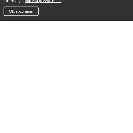
informacji:
polityka prywatności
.
Ok, rozumiem
Strona Główna
Promocje
Sklepy
Wyprawka