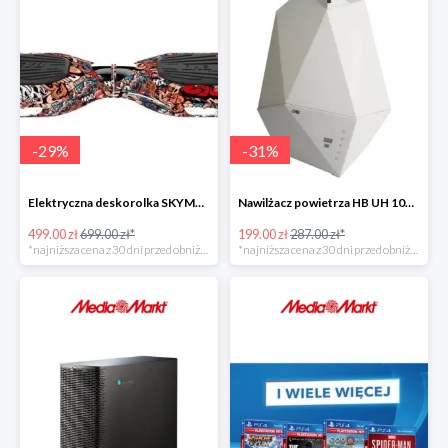
-
29
%
-
31
%
Elektryczna deskorolka SKYMASTER Wheels 7 Evo Smart Graffiti brawl
Nawilżacz powietrza HB UH 1065 W
499.00 zł
699.00 zł*
199.00 zł
287.00 zł*
*najniższa cena z 30 dni przed obniżką
*najniższa cena z 30 dni przed obniżką