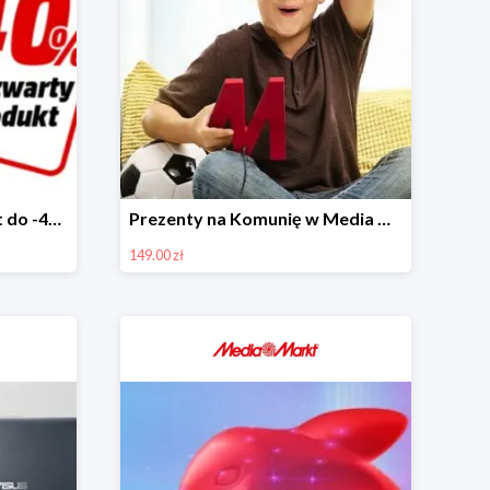
Akcesoria w Media Markt do -40%
Prezenty na Komunię w Media Markt w super cenach od 149 zł
149.00 zł