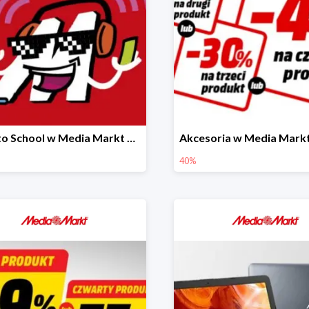
Back to School w Media Markt do -50%
40%