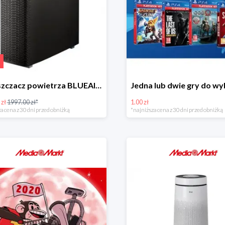
Oczyszczacz powietrza BLUEAIR Sense Plus Black
 zł
1997.00 zł*
1.00 zł
a cena z 30 dni przed obniżką
*najniższa cena z 30 dni przed obniżką