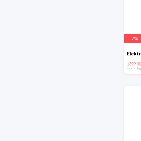
-
7
%
1399.00
*najniższ