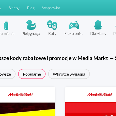
y
Sklepy
Blog
Wyprawka
armienie
Pielęgnacja
Buty
Elektronika
Dla Mamy
P
psze kody rabatowe i promocje w
Media Markt
—
owsze
Popularne
Wkrótce wygasną