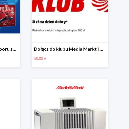
Jedna lub dwie gry do wyboru za 1 zł
Dołącz do klubu Media Markt i odbierz 50 zł rabatu
50.00 zł