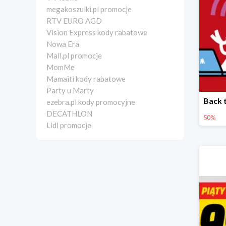
megakoszulki.pl promocje
RTV EURO AGD
Vision Express kody rabatowe
Nowa Era
Mall.pl promocje
MomMe
Mamaiti kody rabatowe
Party u Marty
ezebra.pl kody promocyjne
DECATHLON
50%
Lidl promocje