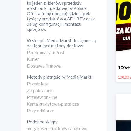
to jeden z liderów sprzedaży
elektroniki użytkowej w Polsce.
Oferta firmy obejmuje dziesiątek
tysięcy produktów AGD i RTV oraz
usług konfiguracji i montażu
sprzętów.
W sklepie
Media Markt
dostępne są
następujące metody dostawy:
Paczkomaty InPost
Kurier
Dostawa firmowa
Metody płatności w
Media Markt
:
100.00 z
Przedpłata
Za pobraniem
Przelew on-line
Karta kredytowa/płatnicza
Przy odbiorze
Podobne sklepy:
megakoszulki.pl kody rabatowe