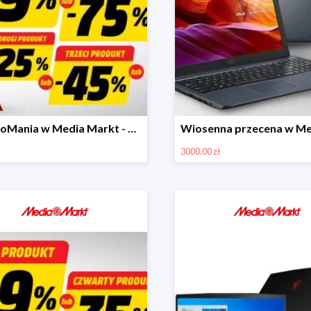
RabatoMania w Media Markt - piąty produkt nawet 99% taniej
3000.00 zł