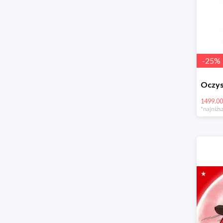
-
25
%
1499.00
*najniższ