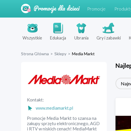
Promocje
Produkt
Wszystkie
Edukacja
Ubrania
Gry i zabawki
K
Strona Główna
>
Sklepy
>
Media Markt
Najle
Najn
Kontakt:
www.mediamarkt.pl
Promocje Media Markt to szansa na
zakupy sprzętu elektronicznego, AGD
i RTV w niskich cenach! MediaMarkt