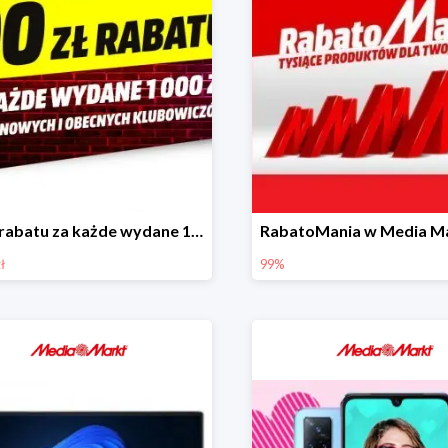
100zł rabatu za każde wydane 1000zł
ł
99%