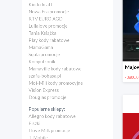
Kinderkraft
Nowa Era promocje
RTV EURO AGD
Lullalove promocje
Tania Książka
Play kody rabatowe
MamaGama
Squla promocje
Komputronik
Mamaville kody rabatowe
szafa-bobasa.pl
-3800.00
Moi-Mili kody promocyjne
Vision Express
Douglas promocje
Popularne sklepy:
Allegro kody rabatowe
Fiszki
I love Milk promocje
T-Mobile