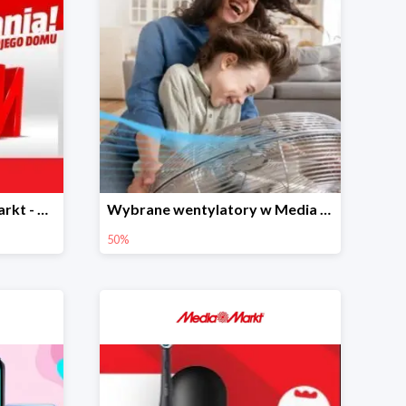
RabatoMania w Media Markt - piąty produkt -99%
Wybrane wentylatory w Media Markt -50% z wybranymi produktami małego AGD
50%