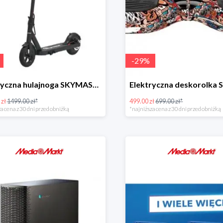
-
29
%
Elektryczna hulajnoga SKYMASTER SkyMe PRO
 zł
1499.00 zł*
499.00 zł
699.00 zł*
a cena z 30 dni przed obniżką
*najniższa cena z 30 dni przed obniżką