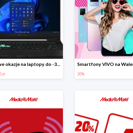
Majowe okazje na laptopy do -3800 zł
 zł
20%