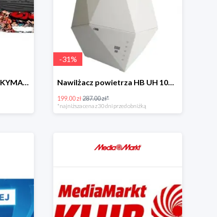
-
31
%
Elektryczna deskorolka SKYMASTER Wheels 7 Evo Smart Graffiti brawl
Nawilżacz powietrza HB UH 1065 W
199.00 zł
287.00 zł*
*najniższa cena z 30 dni przed obniżką