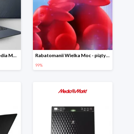
Wiosenna przecena w Media Markt - laptopy do 3000 zł
Rabatomanii Wielka Moc - piąty produkt nawet 99% taniej
99%