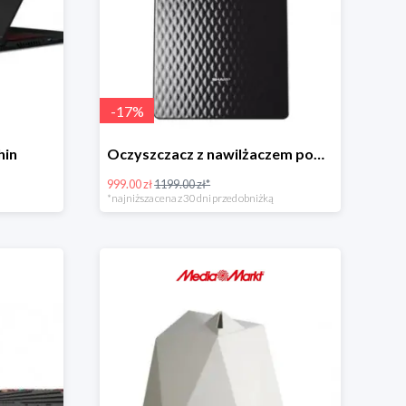
-
17
%
hin
Oczyszczacz z nawilżaczem powietrza SHARP UA-HG30E-B
999.00 zł
1199.00 zł*
*najniższa cena z 30 dni przed obniżką