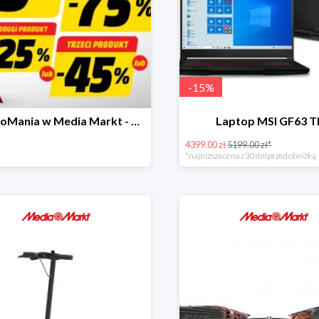
-
15
%
RabatoMania w Media Markt - piąty produkt do -99%
Laptop MSI GF63 T
4399.00 zł
5199.00 zł*
*najniższa cena z 30 dni przed obniżką