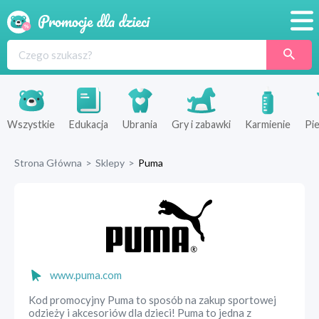
Promocje
Produkty
Sklepy
Wszystkie
Edukacja
Ubrania
Gry i zabawki
Karmienie
Pie
Blog
Strona Główna
>
Sklepy
>
Puma
Wyprawka
www.puma.com
Kod promocyjny Puma to sposób na zakup sportowej
odzieży i akcesoriów dla dzieci! Puma to jedna z