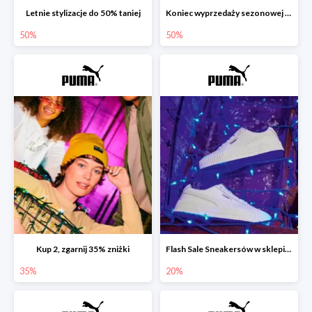
Letnie stylizacje do 50% taniej
Koniec wyprzedaży sezonowej w sklepie Puma do -50%
50%
50%
Kup 2, zgarnij 35% zniżki
Flash Sale Sneakersów w sklepie Puma do -20%
35%
20%