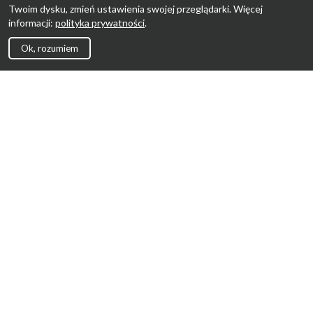
Twoim dysku, zmień ustawienia swojej przeglądarki. Więcej
informacji:
polityka prywatności
.
Ok, rozumiem
Strona Główna
Promocje
Sklepy