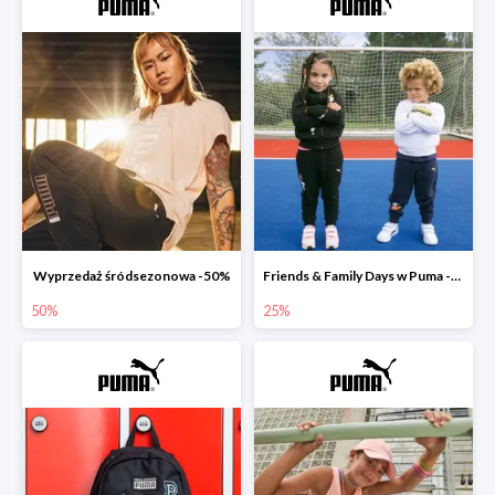
Wyprzedaż śródsezonowa -50%
Friends & Family Days w Puma -25%
50%
25%