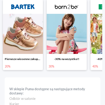
Pierwsze wiosenne zakupy -20%
-30% na wszystko!!
-40% n
20%
30%
40%
W sklepie
Puma
dostępne są następujące metody
dostawy:
Odbiór w salonie
Kurier