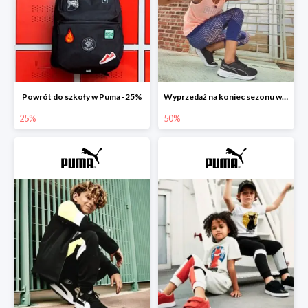
Powrót do szkoły w Puma -25%
Wyprzedaż na koniec sezonu w Puma do -50%
25%
50%