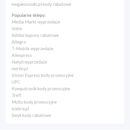
megakoszulki.pl kody rabatowe
Popularne sklepy:
Media Markt wyprzedaże
Vobis
Adidas kupony rabatowe
Allegro
T-Mobile wyprzedaże
Aliexpress
Natuli wyprzedaże
merlin.pl
Vision Express kody promocyjne
UPC
Komputronik kody promocyjne
Trefl
Multu kody promocyjne
ezebra.pl
Smyk kody rabatowe