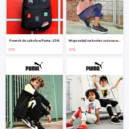
Powrót do szkoły w Puma -25%
Wyprzedaż na koniec sezonu w Puma do -50%
25%
50%