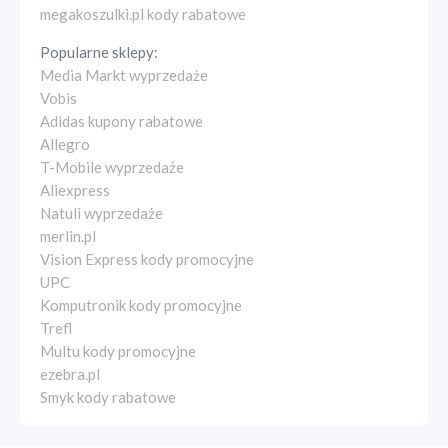
megakoszulki.pl kody rabatowe
Popularne sklepy:
Media Markt wyprzedaże
Vobis
Adidas kupony rabatowe
Allegro
T-Mobile wyprzedaże
Aliexpress
Natuli wyprzedaże
merlin.pl
Vision Express kody promocyjne
UPC
Komputronik kody promocyjne
Trefl
Multu kody promocyjne
ezebra.pl
Smyk kody rabatowe