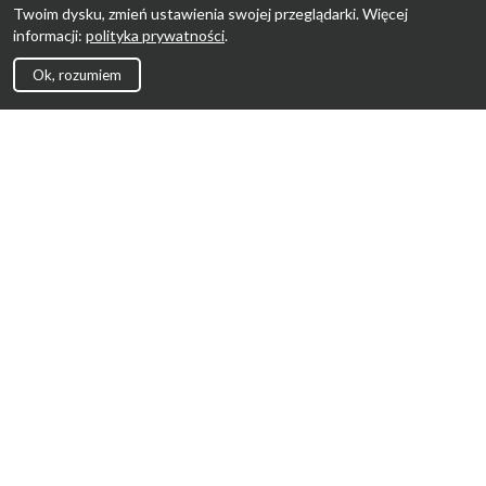
Twoim dysku, zmień ustawienia swojej przeglądarki. Więcej
informacji:
polityka prywatności
.
Ok, rozumiem
Strona Główna
Promocje
Sklepy