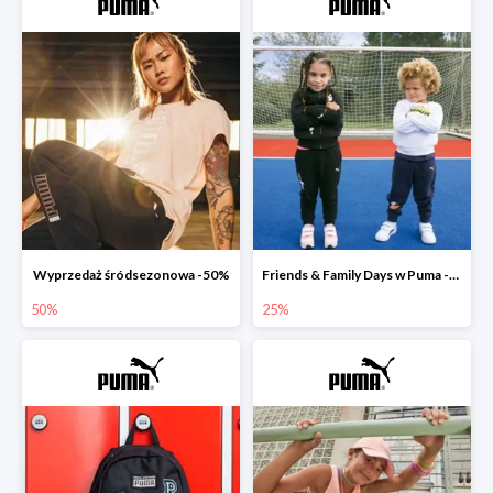
Wyprzedaż śródsezonowa -50%
Friends & Family Days w Puma -25%
50%
25%