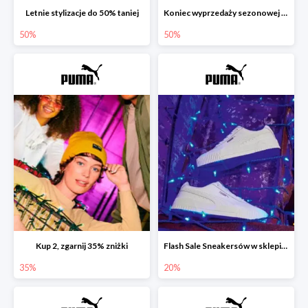
Letnie stylizacje do 50% taniej
Koniec wyprzedaży sezonowej w sklepie Puma do -50%
50%
50%
Kup 2, zgarnij 35% zniżki
Flash Sale Sneakersów w sklepie Puma do -20%
35%
20%