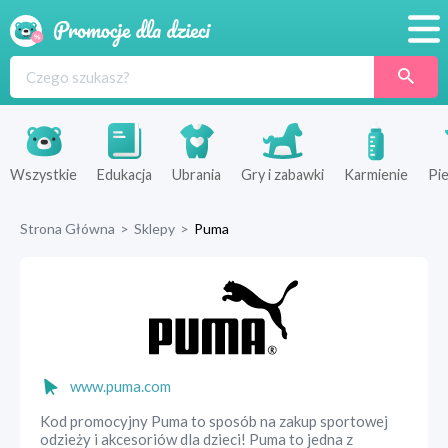
Promocje
Produkty
Sklepy
Wszystkie
Edukacja
Ubrania
Gry i zabawki
Karmienie
Pie
Blog
Strona Główna
>
Sklepy
>
Puma
Wyprawka
www.puma.com
Kod promocyjny Puma to sposób na zakup sportowej
odzieży i akcesoriów dla dzieci! Puma to jedna z