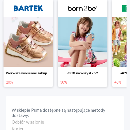
Pierwsze wiosenne zakupy -20%
-30% na wszystko!!
-40% n
20%
30%
40%
W sklepie
Puma
dostępne są następujące metody
dostawy:
Odbiór w salonie
Kurier