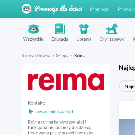
Promocje
Produkt
Wszystkie
Edukacja
Ubrania
Gry i zabawki
K
Strona Główna
>
Sklepy
>
Reima
Najle
Najn
Kontakt:
www.reima.com/pl
Reima to marka wytrzymałej i
funkcjonalnej odzieży dla dzieci,
testowana przez prawdziwe dzieci.