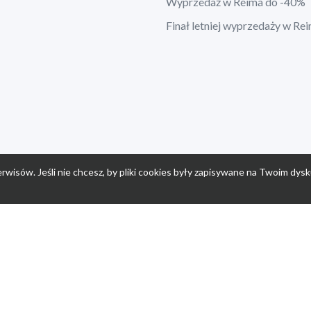
Wyprzedaż w Reima do -40%
Finał letniej wyprzedaży w Re
rwisów. Jeśli nie chcesz, by pliki cookies były zapisywane na Twoim dysk
a
Przepisy dla dzieci
Po
Nuumi.pl - moda online
K