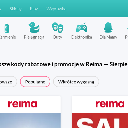
y
Sklepy
Blog
Wyprawka
armienie
Pielęgnacja
Buty
Elektronika
Dla Mamy
P
psze kody rabatowe i promocje w
Reima
—
Sierpie
owsze
Popularne
Wkrótce wygasną