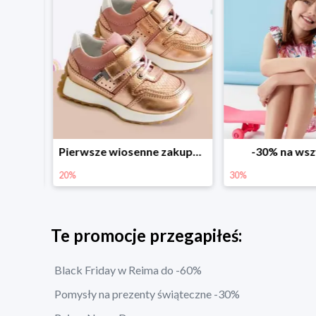
Sezonowe obniżki do -50% w Zalando
Pierwsze wiosenne zakupy -20%
-30% na wsz
20%
30%
Te promocje przegapiłeś:
Black Friday w Reima do -60%
Pomysły na prezenty świąteczne -30%