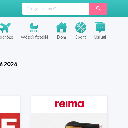
odróże
Wózki i foteliki
Dom
Sport
Usługi
ń
2026