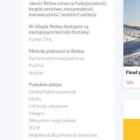
Jakość Reima oznacza funkcjonalność,
bezpieczeństwo, niezawodność,
innowacyjność i komfort odzieży.
W sklepie
Reima
dostępne są
następujące metody dostawy:
Kurier DHL
Metody płatności w
Reima
:
Karta kredytowa/płatnicza
PayPal
dotpay
50%
Podobne sklepy:
Media Markt promocje
Multu
Lidl kody rabatowe
Allegro
Aliexpress wyprzedaże
iELM
megakoszulki.pl kody promocyjne