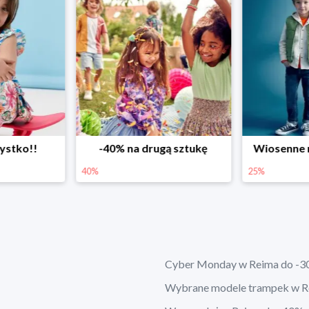
ystko!!
-40% na drugą sztukę
Wiosenne r
40%
25%
Cyber Monday w Reima do -3
Wybrane modele trampek w R