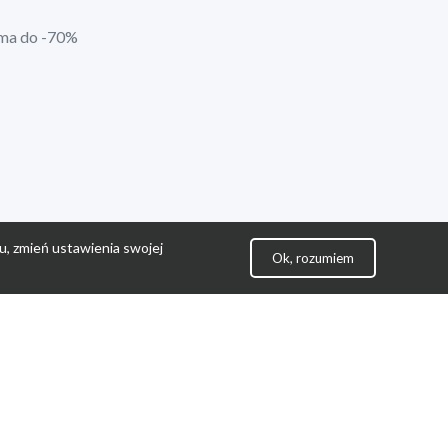
ima do -70%
u, zmień ustawienia swojej
Ok, rozumiem
lityka Prywatności
ontakt