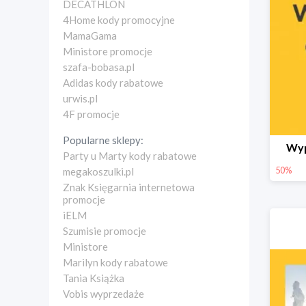
DECATHLON
4Home kody promocyjne
MamaGama
Ministore promocje
szafa-bobasa.pl
Adidas kody rabatowe
urwis.pl
4F promocje
Popularne sklepy:
Wyp
Party u Marty kody rabatowe
50%
megakoszulki.pl
Znak Księgarnia internetowa
promocje
iELM
Szumisie promocje
Ministore
Marilyn kody rabatowe
Tania Książka
Vobis wyprzedaże