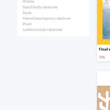
4Home
Natuli kody rabatowe
Squla
MamaGama kupony rabatowe
Plush
Lullalove kody rabatowe
50%