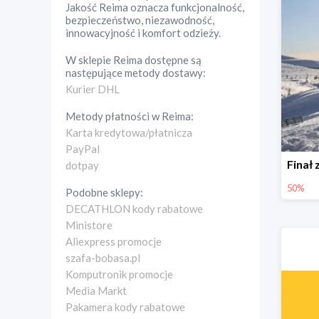
Jakość Reima oznacza funkcjonalność,
bezpieczeństwo, niezawodność,
innowacyjność i komfort odzieży.
W sklepie
Reima
dostępne są
następujące metody dostawy:
Kurier DHL
Metody płatności w
Reima
:
Karta kredytowa/płatnicza
PayPal
dotpay
50%
Podobne sklepy:
DECATHLON kody rabatowe
Ministore
Aliexpress promocje
szafa-bobasa.pl
Komputronik promocje
Media Markt
Pakamera kody rabatowe