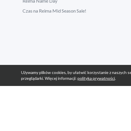
Reima Name Day
Czas na Reima Mid Season Sale!
Używamy plików cookies, by ułatwić korzystanie z naszych se
przeglądarki. Więcej informacji:
polityka prywatności
.
Strona Główn
Promocje