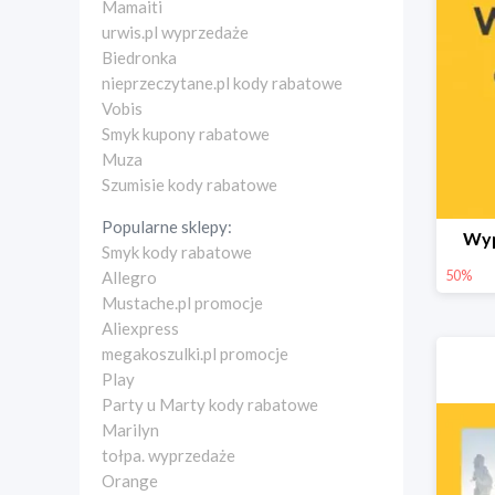
Mamaiti
urwis.pl wyprzedaże
Biedronka
nieprzeczytane.pl kody rabatowe
Vobis
Smyk kupony rabatowe
Muza
Szumisie kody rabatowe
Popularne sklepy:
Wyp
Smyk kody rabatowe
50%
Allegro
Mustache.pl promocje
Aliexpress
megakoszulki.pl promocje
Play
Party u Marty kody rabatowe
Marilyn
tołpa. wyprzedaże
Orange