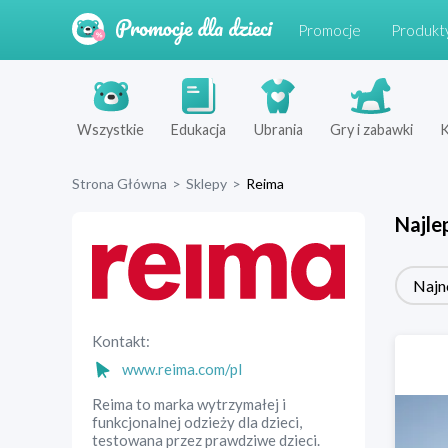
Promocje
Produkt
Wszystkie
Edukacja
Ubrania
Gry i zabawki
K
Strona Główna
>
Sklepy
>
Reima
Najle
Najn
Kontakt:
www.reima.com/pl
Reima to marka wytrzymałej i
funkcjonalnej odzieży dla dzieci,
testowana przez prawdziwe dzieci.