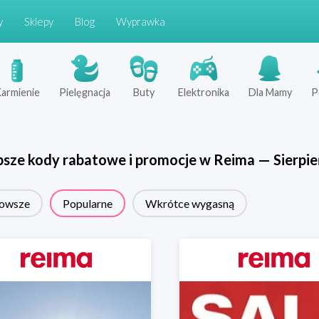
y
Sklepy
Blog
Wyprawka
armienie
Pielęgnacja
Buty
Elektronika
Dla Mamy
P
psze kody rabatowe i promocje w
Reima
—
Sierpie
owsze
Popularne
Wkrótce wygasną