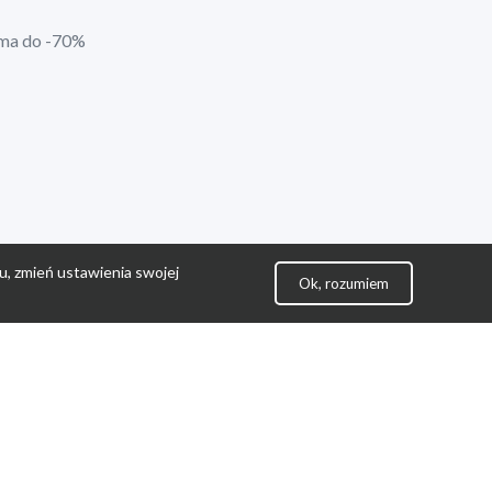
ima do -70%
u, zmień ustawienia swojej
Ok, rozumiem
lityka Prywatności
ontakt