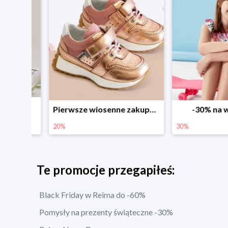
Sezonowe obniżki do -50% w Zalando
Pierwsze wiosenne zakupy -20%
-30% na wsz
20%
30%
Te promocje przegapiłeś:
Black Friday w Reima do -60%
Pomysły na prezenty świąteczne -30%