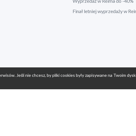
Wyprzedaż w Reima do -40%
Finał letniej wyprzedaży w Re
rwisów. Jeśli nie chcesz, by pliki cookies były zapisywane na Twoim dysk
a
Przepisy dla dzieci
Po
Nuumi.pl - moda online
K