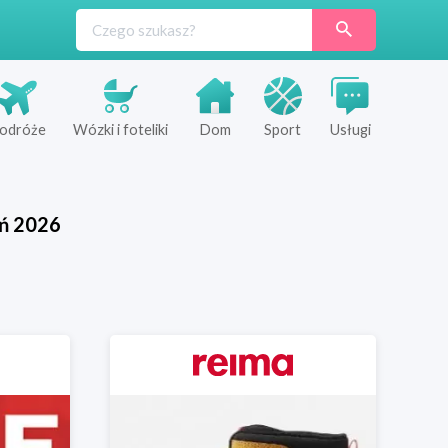
odróże
Wózki i foteliki
Dom
Sport
Usługi
ń
2026