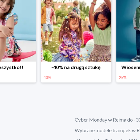
ystko!!
-40% na drugą sztukę
Wiosenne r
40%
25%
Cyber Monday w Reima do -3
Wybrane modele trampek w R