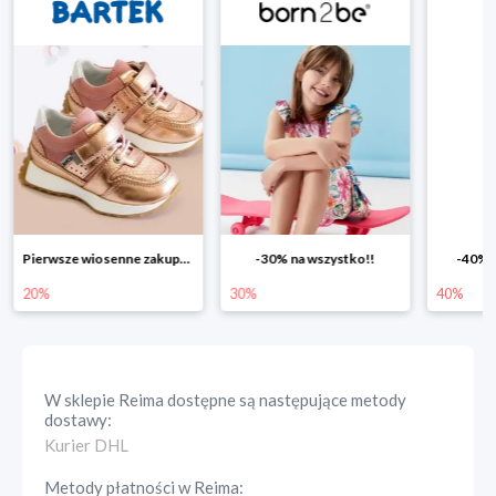
Pierwsze wiosenne zakupy -20%
-30% na wszystko!!
-40% n
20%
30%
40%
W sklepie
Reima
dostępne są następujące metody
dostawy:
Kurier DHL
Metody płatności w
Reima
: