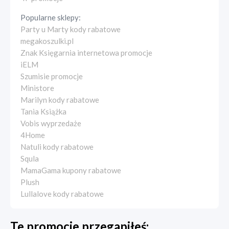
Popularne sklepy:
Party u Marty kody rabatowe
megakoszulki.pl
Znak Księgarnia internetowa promocje
iELM
Szumisie promocje
Ministore
Marilyn kody rabatowe
Tania Książka
Vobis wyprzedaże
4Home
Natuli kody rabatowe
Squla
MamaGama kupony rabatowe
Plush
Lullalove kody rabatowe
Te promocje przegapiłeś: