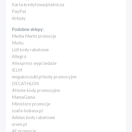
Karta kredytowa/płatnicza
PayPal
dotpay
Podobne sklepy:
Media Markt promocje
Multu
Lidl kody rabatowe
Allegro
Aliexpress wyprzedaże
iELM
megakoszulki.pl kody promocyjne
DECATHLON
4Home kody promocyjne
MamaGama
Ministore promocje
szafa-bobasa.pl
Adidas kody rabatowe
urwis.pl
4F promocje