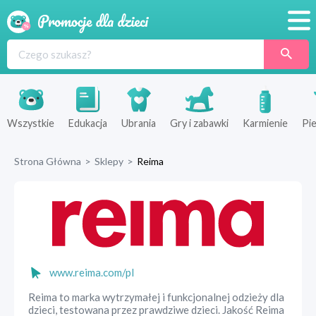
Promocje
Produkty
Sklepy
Wszystkie
Edukacja
Ubrania
Gry i zabawki
Karmienie
Pie
Blog
Strona Główna
>
Sklepy
>
Reima
Wyprawka
www.reima.com/pl
Reima to marka wytrzymałej i funkcjonalnej odzieży dla
dzieci, testowana przez prawdziwe dzieci. Jakość Reima