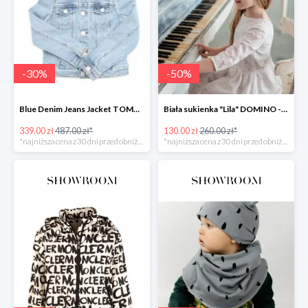
-
30
%
-
50
%
Blue Denim Jeans Jacket TOMMY HILFIGER -30%
Biała sukienka "Lila" DOMINO -50%
339.00 zł
487.00 zł*
130.00 zł
260.00 zł*
*najniższa cena z 30 dni przed obniżką
*najniższa cena z 30 dni przed obniżką