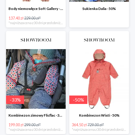
Body niemowlęce Soft Gallery -40%
Sukienka Dalia -50%
137.40 zł
229.00 zł*
*najniższa cena z 30 dni przed obniżką
-
33
%
-
50
%
Kombinezon zimowy Flicflac -33%
Kombinezon Wisti -50%
199.00 zł
299.00 zł*
364.50 zł
729.00 zł*
*najniższa cena z 30 dni przed obniżką
*najniższa cena z 30 dni przed obniżką