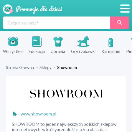
Promocje
Produkty
Sklepy
Wszystkie
Edukacja
Ubrania
Gry i zabawki
Karmienie
Pie
Blog
Strona Główna
>
Sklepy
>
Showroom
Wyprawka
www.showroom.pl
SHOWROOM to jeden największych polskich sklepów
internetowych, w którym znaleźć można ubrania i