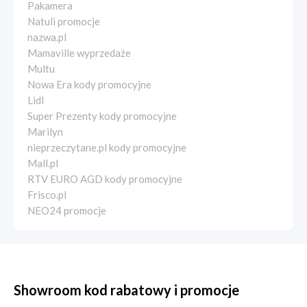
Pakamera
Natuli promocje
nazwa.pl
Mamaville wyprzedaże
Multu
Nowa Era kody promocyjne
Lidl
Super Prezenty kody promocyjne
Marilyn
nieprzeczytane.pl kody promocyjne
Mall.pl
RTV EURO AGD kody promocyjne
Frisco.pl
NEO24 promocje
Showroom kod rabatowy i promocje