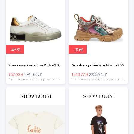
-
45
%
-
30
%
Sneakersy Portofino Dolce&Gabbana -45%
Sneakersy dziecięce Gucci -30%
952.00 zł
1745.00 zł*
1563.77 zł
2233.96 zł*
*najniższa cena z 30 dni przed obniżką
*najniższa cena z 30 dni przed obniżką