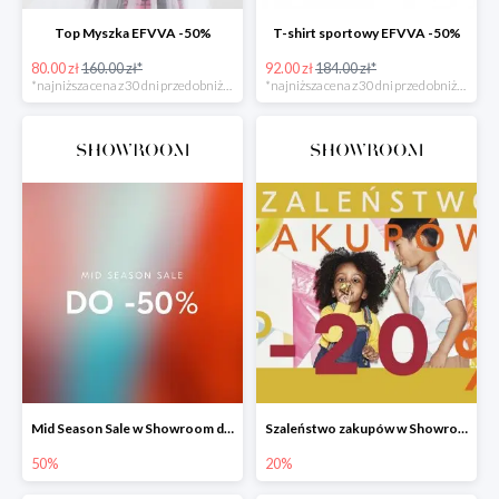
Top Myszka EFVVA -50%
T-shirt sportowy EFVVA -50%
80.00 zł
160.00 zł*
92.00 zł
184.00 zł*
*najniższa cena z 30 dni przed obniżką
*najniższa cena z 30 dni przed obniżką
Mid Season Sale w Showroom do -50%
Szaleństwo zakupów w Showroom do -20%
50%
20%