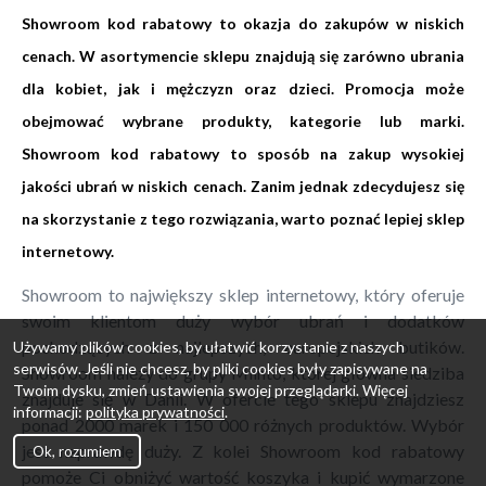
Showroom kod rabatowy to okazja do zakupów w niskich
cenach. W asortymencie sklepu znajdują się zarówno ubrania
dla kobiet, jak i mężczyzn oraz dzieci. Promocja może
obejmować wybrane produkty, kategorie lub marki.
Showroom kod rabatowy to sposób na zakup wysokiej
jakości ubrań w niskich cenach. Zanim jednak zdecydujesz się
na skorzystanie z tego rozwiązania, warto poznać lepiej sklep
internetowy.
Showroom to największy sklep internetowy, który oferuje
swoim klientom duży wybór ubrań i dodatków
pochodzących z najlepszych, europejskich butików.
Używamy plików cookies, by ułatwić korzystanie z naszych
serwisów. Jeśli nie chcesz, by pliki cookies były zapisywane na
Showroom należy do grupy Miinto, której główna siedziba
Twoim dysku, zmień ustawienia swojej przeglądarki. Więcej
znajduje się w Danii. W ofercie tego sklepu znajdziesz
informacji:
polityka prywatności
.
ponad 2000 marek i 150 000 różnych produktów. Wybór
jest naprawdę duży. Z kolei Showroom kod rabatowy
Ok, rozumiem
pomoże Ci obniżyć wartość koszyka i kupić wymarzone