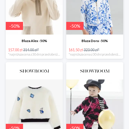
-
50
%
-
50
%
Bluza Alex -50%
Bluza Dora -50%
157.00 zł
314.00 zł*
161.50 zł
323.00 zł*
*najniższa cena z 30 dni przed obniżką
*najniższa cena z 30 dni przed obniżką
-
50
%
-
50
%