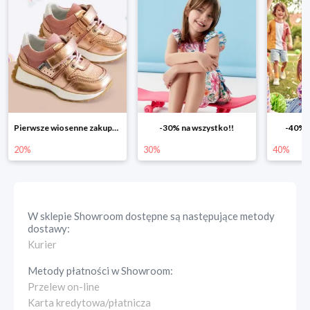
-30% na wszystko!!
-40% na drugą sztukę
Wiosenn
30%
40%
25%
W sklepie
Showroom
dostępne są następujące metody
dostawy:
Kurier
Metody płatności w
Showroom
:
Przelew on-line
Karta kredytowa/płatnicza