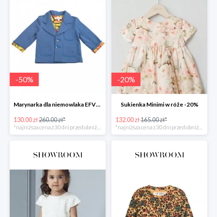
-
50
%
-
20
%
Marynarka dla niemowlaka EFVVA -50%
Sukienka Minimi w róże -20%
130.00 zł
260.00 zł*
132.00 zł
165.00 zł*
*najniższa cena z 30 dni przed obniżką
*najniższa cena z 30 dni przed obniżką