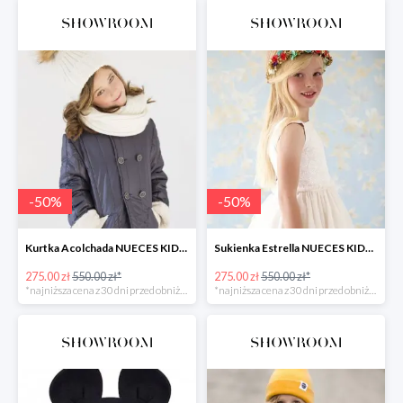
-
50
%
-
50
%
Kurtka Acolchada NUECES KIDS -50%
Sukienka Estrella NUECES KIDS -50%
275.00 zł
550.00 zł*
275.00 zł
550.00 zł*
*najniższa cena z 30 dni przed obniżką
*najniższa cena z 30 dni przed obniżką