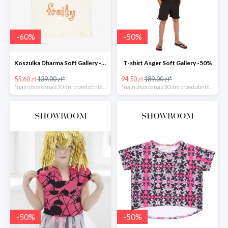
-
60
%
-
50
%
Koszulka Dharma Soft Gallery -60%
T-shirt Asger Soft Gallery -50%
55.60 zł
139.00 zł*
94.50 zł
189.00 zł*
*najniższa cena z 30 dni przed obniżką
*najniższa cena z 30 dni przed obniżką
-
50
%
-
50
%