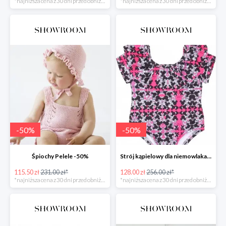
*najniższa cena z 30 dni przed obniżką
*najniższa cena z 30 dni przed obniżką
-
50
%
-
50
%
Śpiochy Pelele -50%
Strój kąpielowy dla niemowlaka Myszka -50%
115.50 zł
231.00 zł*
128.00 zł
256.00 zł*
*najniższa cena z 30 dni przed obniżką
*najniższa cena z 30 dni przed obniżką