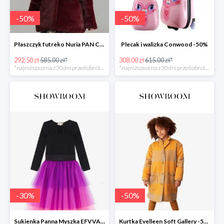
-
50
%
-
50
%
Płaszczyk futreko Nuria PAN CON CHOCOLATE
Plecak i walizka Conwood -50%
292.50 zł
585.00 zł*
308.00 zł
615.00 zł*
*najniższa cena z 30 dni przed obniżką
*najniższa cena z 30 dni przed obniżką
-
30
%
-
50
%
Sukienka Panna Myszka EFVVA -30%
Kurtka Evelleen Soft Gallery -50%