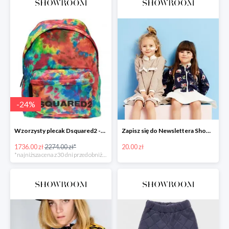
-
24
%
Wzorzysty plecak Dsquared2 -24%
Zapisz się do Newslettera Showroom i odbierz 20 zł rabatu
1736.00 zł
2274.00 zł*
20.00 zł
*najniższa cena z 30 dni przed obniżką