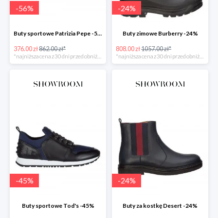
-
56
%
-
24
%
Buty sportowe Patrizia Pepe -56%
Buty zimowe Burberry -24%
376.00 zł
862.00 zł*
808.00 zł
1057.00 zł*
*najniższa cena z 30 dni przed obniżką
*najniższa cena z 30 dni przed obniżką
-
45
%
-
24
%
Buty sportowe Tod's -45%
Buty za kostkę Desert -24%