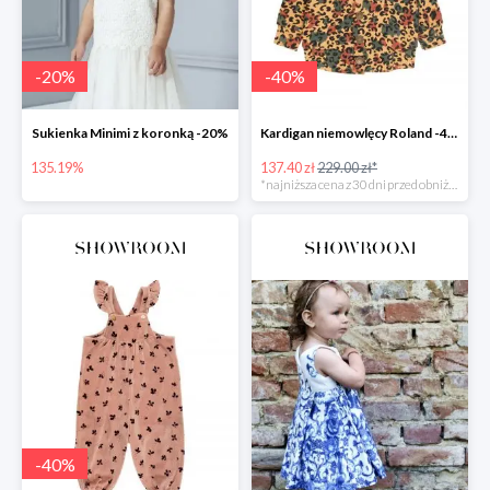
-
20
%
-
40
%
Sukienka Minimi z koronką -20%
Kardigan niemowlęcy Roland -40%
135.19%
137.40 zł
229.00 zł*
*najniższa cena z 30 dni przed obniżką
-
40
%