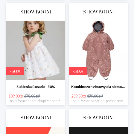
-
50
%
-
50
%
Sukienka Rosario -50%
Kombinezon zimowy dla niemowlaka -50%
189.00 zł
378.00 zł*
239.50 zł
479.00 zł*
*najniższa cena z 30 dni przed obniżką
*najniższa cena z 30 dni przed obniżką