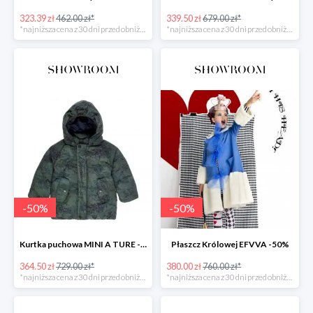
323.39 zł
462.00 zł*
339.50 zł
679.00 zł*
*najniższa cena z 30 dni przed obniżką
*najniższa cena z 30 dni przed obniżką
-
50
%
-
50
%
Kurtka puchowa MINI A TURE -50%
Płaszcz Królowej EFVVA -50%
364.50 zł
729.00 zł*
380.00 zł
760.00 zł*
*najniższa cena z 30 dni przed obniżką
*najniższa cena z 30 dni przed obniżką