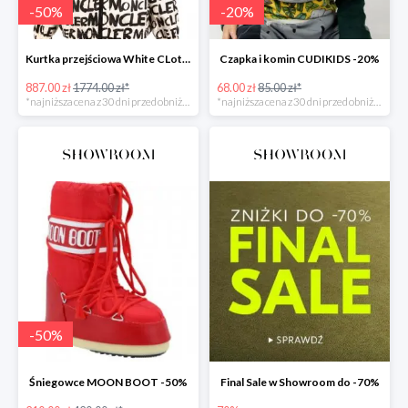
-
50
%
-
20
%
Kurtka przejściowa White CLothing MONCLER -50%
Czapka i komin CUDIKIDS -20%
887.00 zł
1774.00 zł*
68.00 zł
85.00 zł*
*najniższa cena z 30 dni przed obniżką
*najniższa cena z 30 dni przed obniżką
-
50
%
Śniegowce MOON BOOT -50%
Final Sale w Showroom do -70%