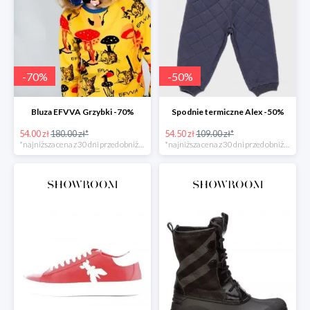
-
70
%
-
50
%
Bluza EFVVA Grzybki -70%
Spodnie termiczne Alex -50%
54.00 zł
180.00 zł*
54.50 zł
109.00 zł*
*najniższa cena z 30 dni przed obniżką
*najniższa cena z 30 dni przed obniżką