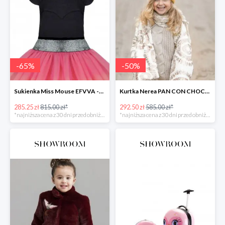
-
65
%
-
50
%
Sukienka Miss Mouse EFVVA -65%
Kurtka Nerea PAN CON CHOCOLATE -50%
285.25 zł
815.00 zł*
292.50 zł
585.00 zł*
*najniższa cena z 30 dni przed obniżką
*najniższa cena z 30 dni przed obniżką