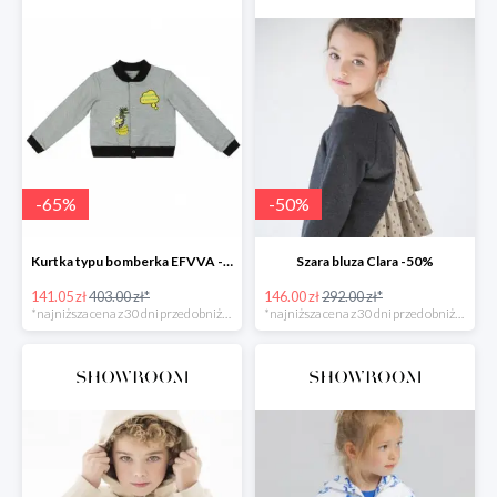
-
65
%
-
50
%
Kurtka typu bomberka EFVVA -65%
Szara bluza Clara -50%
141.05 zł
403.00 zł*
146.00 zł
292.00 zł*
*najniższa cena z 30 dni przed obniżką
*najniższa cena z 30 dni przed obniżką