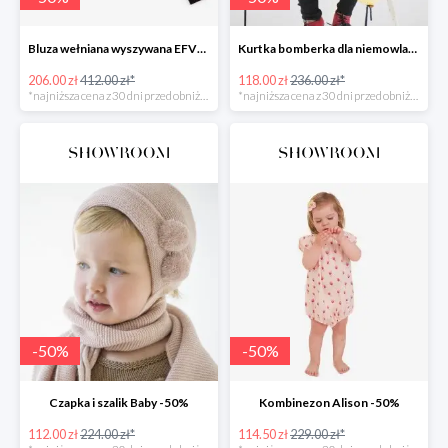
Bluza wełniana wyszywana EFVVA -50%
Kurtka bomberka dla niemowlaka Myszka -50%
206.00 zł
412.00 zł*
118.00 zł
236.00 zł*
*najniższa cena z 30 dni przed obniżką
*najniższa cena z 30 dni przed obniżką
-
50
%
-
50
%
Czapka i szalik Baby -50%
Kombinezon Alison -50%
112.00 zł
224.00 zł*
114.50 zł
229.00 zł*