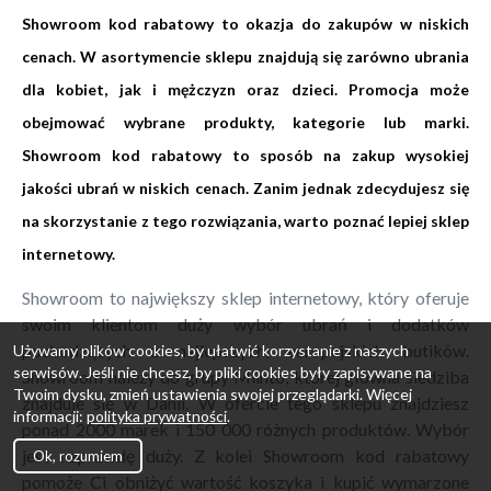
Showroom kod rabatowy to okazja do zakupów w niskich
cenach. W asortymencie sklepu znajdują się zarówno ubrania
dla kobiet, jak i mężczyzn oraz dzieci. Promocja może
obejmować wybrane produkty, kategorie lub marki.
Showroom kod rabatowy to sposób na zakup wysokiej
jakości ubrań w niskich cenach. Zanim jednak zdecydujesz się
na skorzystanie z tego rozwiązania, warto poznać lepiej sklep
internetowy.
Showroom to największy sklep internetowy, który oferuje
swoim klientom duży wybór ubrań i dodatków
pochodzących z najlepszych, europejskich butików.
Używamy plików cookies, by ułatwić korzystanie z naszych
serwisów. Jeśli nie chcesz, by pliki cookies były zapisywane na
Showroom należy do grupy Miinto, której główna siedziba
Twoim dysku, zmień ustawienia swojej przeglądarki. Więcej
znajduje się w Danii. W ofercie tego sklepu znajdziesz
informacji:
polityka prywatności
.
ponad 2000 marek i 150 000 różnych produktów. Wybór
jest naprawdę duży. Z kolei Showroom kod rabatowy
Ok, rozumiem
pomoże Ci obniżyć wartość koszyka i kupić wymarzone