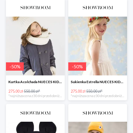
-
50
%
-
50
%
Kurtka Acolchada NUECES KIDS -50%
Sukienka Estrella NUECES KIDS -50%
275.00 zł
550.00 zł*
275.00 zł
550.00 zł*
*najniższa cena z 30 dni przed obniżką
*najniższa cena z 30 dni przed obniżką