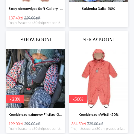
Body niemowlęce Soft Gallery -40%
Sukienka Dalia -50%
137.40 zł
229.00 zł*
*najniższa cena z 30 dni przed obniżką
-
33
%
-
50
%
Kombinezon zimowy Flicflac -33%
Kombinezon Wisti -50%
199.00 zł
299.00 zł*
364.50 zł
729.00 zł*
*najniższa cena z 30 dni przed obniżką
*najniższa cena z 30 dni przed obniżką