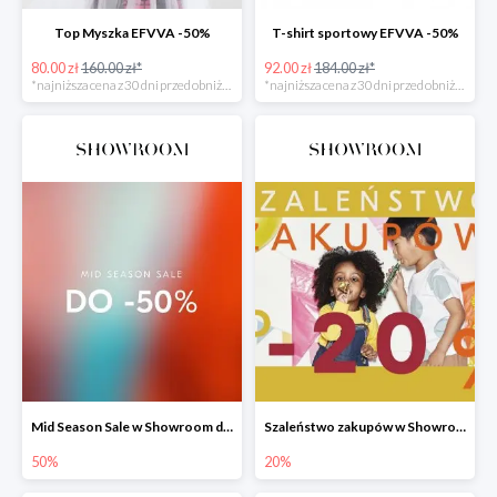
Top Myszka EFVVA -50%
T-shirt sportowy EFVVA -50%
80.00 zł
160.00 zł*
92.00 zł
184.00 zł*
*najniższa cena z 30 dni przed obniżką
*najniższa cena z 30 dni przed obniżką
Mid Season Sale w Showroom do -50%
Szaleństwo zakupów w Showroom do -20%
50%
20%