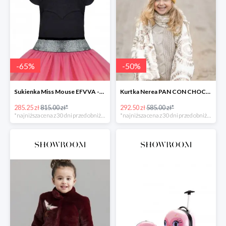
-
65
%
-
50
%
Sukienka Miss Mouse EFVVA -65%
Kurtka Nerea PAN CON CHOCOLATE -50%
285.25 zł
815.00 zł*
292.50 zł
585.00 zł*
*najniższa cena z 30 dni przed obniżką
*najniższa cena z 30 dni przed obniżką