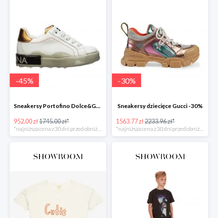
-
45
%
-
30
%
Sneakersy Portofino Dolce&Gabbana -45%
Sneakersy dziecięce Gucci -30%
952.00 zł
1745.00 zł*
1563.77 zł
2233.96 zł*
*najniższa cena z 30 dni przed obniżką
*najniższa cena z 30 dni przed obniżką