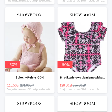
*najniższa cena z 30 dni przed obniżką
*najniższa cena z 30 dni przed obniżką
-
50
%
-
50
%
Śpiochy Pelele -50%
Strój kąpielowy dla niemowlaka Myszka -50%
115.50 zł
231.00 zł*
128.00 zł
256.00 zł*
*najniższa cena z 30 dni przed obniżką
*najniższa cena z 30 dni przed obniżką