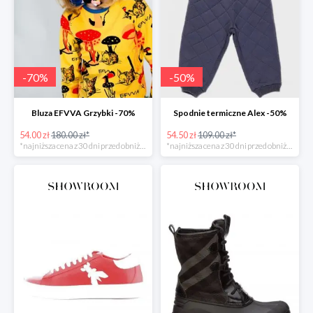
-
70
%
-
50
%
Bluza EFVVA Grzybki -70%
Spodnie termiczne Alex -50%
54.00 zł
180.00 zł*
54.50 zł
109.00 zł*
*najniższa cena z 30 dni przed obniżką
*najniższa cena z 30 dni przed obniżką