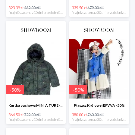
323.39 zł
462.00 zł*
339.50 zł
679.00 zł*
*najniższa cena z 30 dni przed obniżką
*najniższa cena z 30 dni przed obniżką
-
50
%
-
50
%
Kurtka puchowa MINI A TURE -50%
Płaszcz Królowej EFVVA -50%
364.50 zł
729.00 zł*
380.00 zł
760.00 zł*
*najniższa cena z 30 dni przed obniżką
*najniższa cena z 30 dni przed obniżką