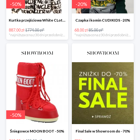
-
50
%
-
20
%
Kurtka przejściowa White CLothing MONCLER -50%
Czapka i komin CUDIKIDS -20%
887.00 zł
1774.00 zł*
68.00 zł
85.00 zł*
*najniższa cena z 30 dni przed obniżką
*najniższa cena z 30 dni przed obniżką
-
50
%
Śniegowce MOON BOOT -50%
Final Sale w Showroom do -70%