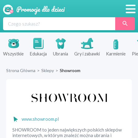
Promocje
Produkty
Sklepy
Wszystkie
Edukacja
Ubrania
Gry i zabawki
Karmienie
Pie
Blog
Strona Główna
>
Sklepy
>
Showroom
Wyprawka
www.showroom.pl
SHOWROOM to jeden największych polskich sklepów
internetowych, w którym znaleźć można ubrania i