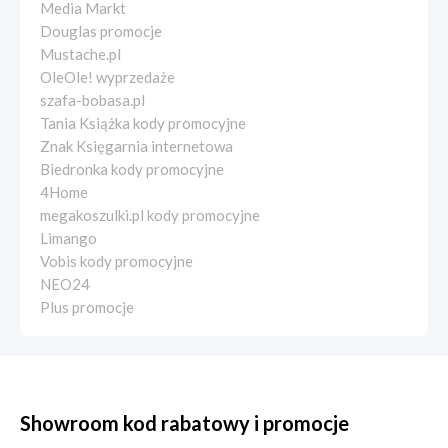
Media Markt
Douglas promocje
Mustache.pl
OleOle! wyprzedaże
szafa-bobasa.pl
Tania Książka kody promocyjne
Znak Księgarnia internetowa
Biedronka kody promocyjne
4Home
megakoszulki.pl kody promocyjne
Limango
Vobis kody promocyjne
NEO24
Plus promocje
Showroom kod rabatowy i promocje