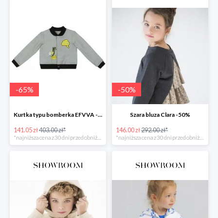
-
65
%
-
50
%
Kurtka typu bomberka EFVVA -65%
Szara bluza Clara -50%
141.05 zł
403.00 zł*
146.00 zł
292.00 zł*
*najniższa cena z 30 dni przed obniżką
*najniższa cena z 30 dni przed obniżką