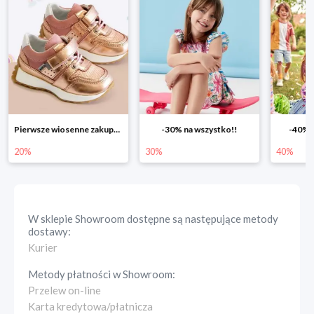
-30% na wszystko!!
-40% na drugą sztukę
Wiosenn
30%
40%
25%
W sklepie
Showroom
dostępne są następujące metody
dostawy:
Kurier
Metody płatności w
Showroom
:
Przelew on-line
Karta kredytowa/płatnicza