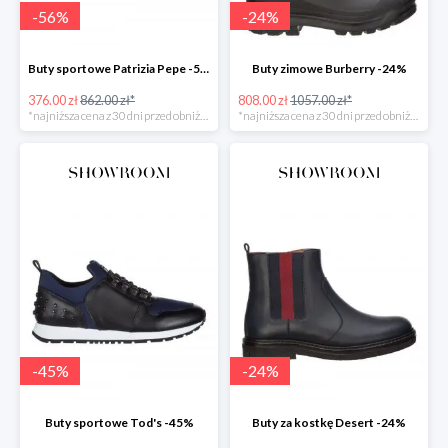
-
56
%
-
24
%
Buty sportowe Patrizia Pepe -56%
Buty zimowe Burberry -24%
376.00 zł
862.00 zł*
808.00 zł
1057.00 zł*
*najniższa cena z 30 dni przed obniżką
*najniższa cena z 30 dni przed obniżką
-
45
%
-
24
%
Buty sportowe Tod's -45%
Buty za kostkę Desert -24%