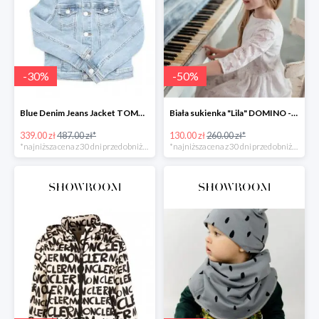
-
30
%
-
50
%
Blue Denim Jeans Jacket TOMMY HILFIGER -30%
Biała sukienka "Lila" DOMINO -50%
339.00 zł
487.00 zł*
130.00 zł
260.00 zł*
*najniższa cena z 30 dni przed obniżką
*najniższa cena z 30 dni przed obniżką