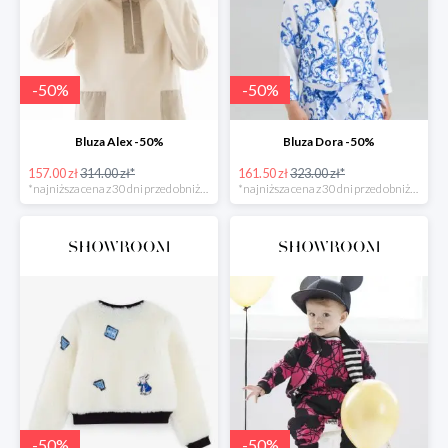
-
50
%
-
50
%
Bluza Alex -50%
Bluza Dora -50%
157.00 zł
314.00 zł*
161.50 zł
323.00 zł*
*najniższa cena z 30 dni przed obniżką
*najniższa cena z 30 dni przed obniżką
-
50
%
-
50
%