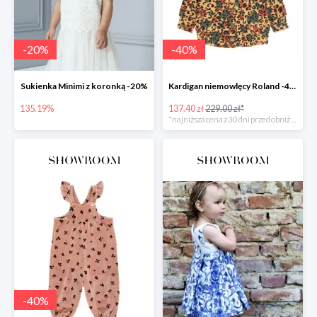
-
20
%
-
40
%
Sukienka Minimi z koronką -20%
Kardigan niemowlęcy Roland -40%
135.19%
137.40 zł
229.00 zł*
*najniższa cena z 30 dni przed obniżką
-
40
%