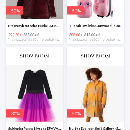
-
50
%
-
50
%
Płaszczyk futreko Nuria PAN CON CHOCOLATE
Plecak i walizka Conwood -50%
292.50 zł
585.00 zł*
308.00 zł
615.00 zł*
*najniższa cena z 30 dni przed obniżką
*najniższa cena z 30 dni przed obniżką
-
30
%
-
50
%
Sukienka Panna Myszka EFVVA -30%
Kurtka Evelleen Soft Gallery -50%