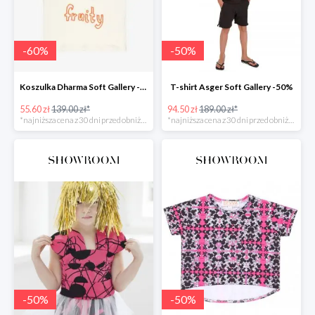
-
60
%
-
50
%
Koszulka Dharma Soft Gallery -60%
T-shirt Asger Soft Gallery -50%
55.60 zł
139.00 zł*
94.50 zł
189.00 zł*
*najniższa cena z 30 dni przed obniżką
*najniższa cena z 30 dni przed obniżką
-
50
%
-
50
%