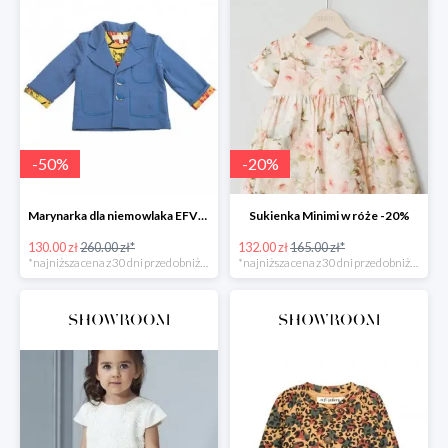
-
50
%
-
20
%
Marynarka dla niemowlaka EFVVA -50%
Sukienka Minimi w róże -20%
130.00 zł
260.00 zł*
132.00 zł
165.00 zł*
*najniższa cena z 30 dni przed obniżką
*najniższa cena z 30 dni przed obniżką