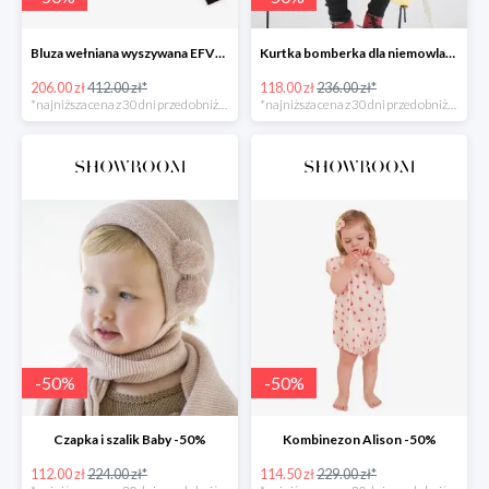
Bluza wełniana wyszywana EFVVA -50%
Kurtka bomberka dla niemowlaka Myszka -50%
206.00 zł
412.00 zł*
118.00 zł
236.00 zł*
*najniższa cena z 30 dni przed obniżką
*najniższa cena z 30 dni przed obniżką
-
50
%
-
50
%
Czapka i szalik Baby -50%
Kombinezon Alison -50%
112.00 zł
224.00 zł*
114.50 zł
229.00 zł*