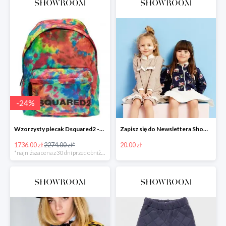
-
24
%
Wzorzysty plecak Dsquared2 -24%
Zapisz się do Newslettera Showroom i odbierz 20 zł rabatu
1736.00 zł
2274.00 zł*
20.00 zł
*najniższa cena z 30 dni przed obniżką