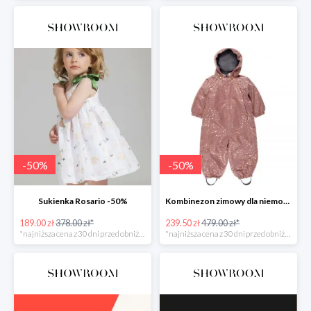
-
50
%
-
50
%
Sukienka Rosario -50%
Kombinezon zimowy dla niemowlaka -50%
189.00 zł
378.00 zł*
239.50 zł
479.00 zł*
*najniższa cena z 30 dni przed obniżką
*najniższa cena z 30 dni przed obniżką