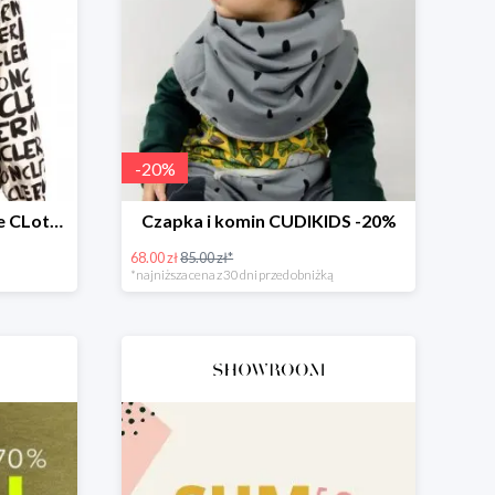
-
20
%
Kurtka przejściowa White CLothing MONCLER -50%
Czapka i komin CUDIKIDS -20%
68.00 zł
85.00 zł*
*najniższa cena z 30 dni przed obniżką