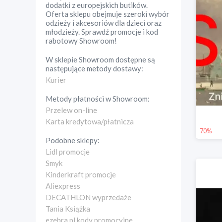
dodatki z europejskich butików.
Oferta sklepu obejmuje szeroki wybór
odzieży i akcesoriów dla dzieci oraz
młodzieży. Sprawdź promocje i kod
rabotowy Showroom!
W sklepie
Showroom
dostępne są
następujące metody dostawy:
Kurier
Metody płatności w
Showroom
:
Przelew on-line
Karta kredytowa/płatnicza
70%
Podobne sklepy:
Lidl promocje
Smyk
Kinderkraft promocje
Aliexpress
DECATHLON wyprzedaże
Tania Książka
ezebra.pl kody promocyjne