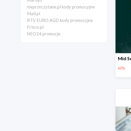
Marilyn
nieprzeczytane.pl kody promocyjne
Mall.pl
RTV EURO AGD kody promocyjne
Frisco.pl
NEO24 promocje
60%