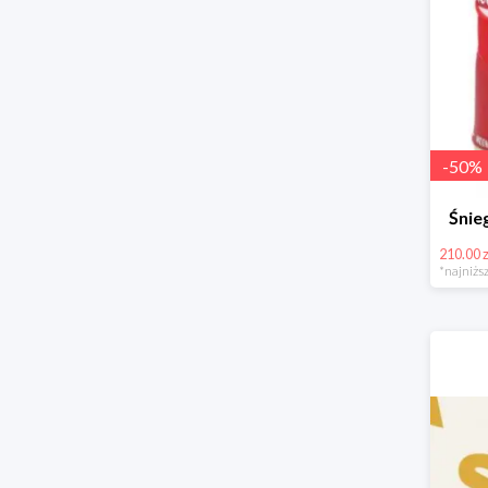
-
50
%
Śni
210.00 z
*najniższ