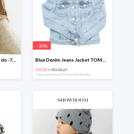
-
30
%
Wyprzedaż w Showroom do -70%
Blue Denim Jeans Jacket TOMMY HILFIGER -30%
339.00 zł
487.00 zł*
*najniższa cena z 30 dni przed obniżką