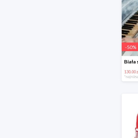
-
50
%
130.00 z
*najniższ