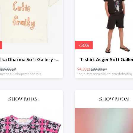
-
50
%
Koszulka Dharma Soft Gallery -60%
T-shirt Asger Soft Gall
139.00 zł*
94.50 zł
189.00 zł*
a cena z 30 dni przed obniżką
*najniższa cena z 30 dni przed obniżką