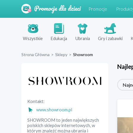
Promocje
Produkt
Wszystkie
Edukacja
Ubrania
Gry i zabawki
K
Strona Główna
>
Sklepy
>
Showroom
Najle
Najn
Kontakt:
www.showroom.pl
SHOWROOM to jeden największych
polskich sklepów internetowych, w
którym znaleźć można ubrania i