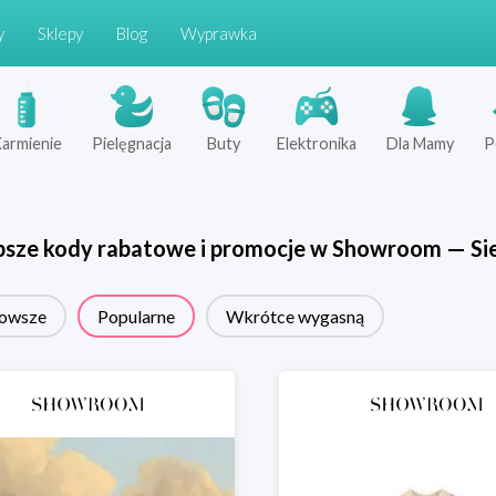
y
Sklepy
Blog
Wyprawka
armienie
Pielęgnacja
Buty
Elektronika
Dla Mamy
P
psze kody rabatowe i promocje w
Showroom
—
Si
owsze
Popularne
Wkrótce wygasną