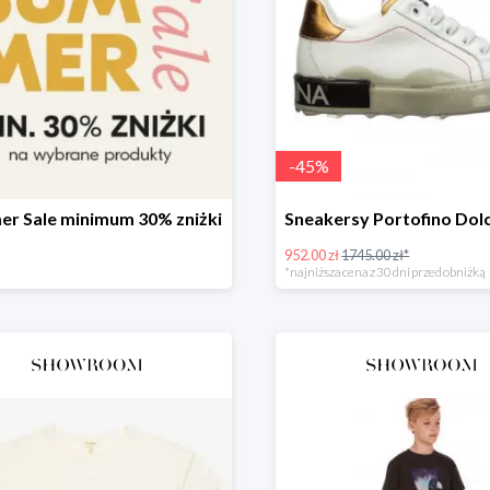
-
45
%
r Sale minimum 30% zniżki
952.00 zł
1745.00 zł*
*najniższa cena z 30 dni przed obniżką