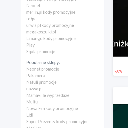
Neonet
merlin.pl kody promocyjne
tołpa.
urwis.pl kody promocyjne
megakoszulki.pl
Limango kody promocyjne
Play
Squla promocje
Popularne sklepy:
Neonet promocje
60%
Pakamera
Natuli promocje
nazwa.pl
Mamaville wyprzedaże
Multu
Nowa Era kody promocyjne
Lidl
Super Prezenty kody promocyjne