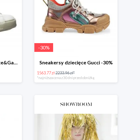
-
30
%
Sneakersy Portofino Dolce&Gabbana -45%
Sneakersy dziecięce Gucci -30%
1563.77 zł
2233.96 zł*
*najniższa cena z 30 dni przed obniżką