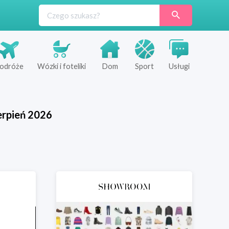
odróże
Wózki i foteliki
Dom
Sport
Usługi
erpień
2026