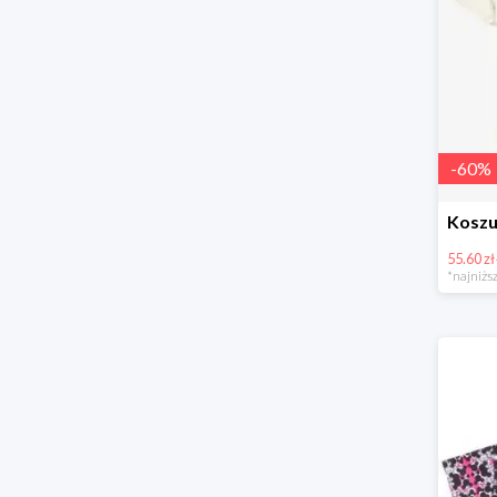
-
60
%
55.60 zł
*najniższ