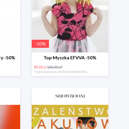
-
50
%
ery -50%
Top Myszka EFVVA -50%
80.00 zł
160.00 zł*
*najniższa cena z 30 dni przed obniżką