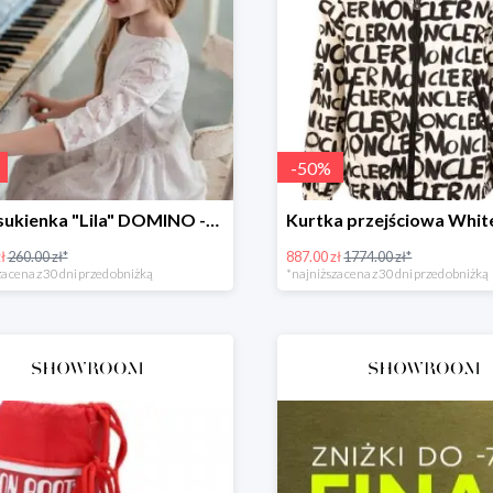
-
50
%
Biała sukienka "Lila" DOMINO -50%
ł
260.00 zł*
887.00 zł
1774.00 zł*
a cena z 30 dni przed obniżką
*najniższa cena z 30 dni przed obniżką