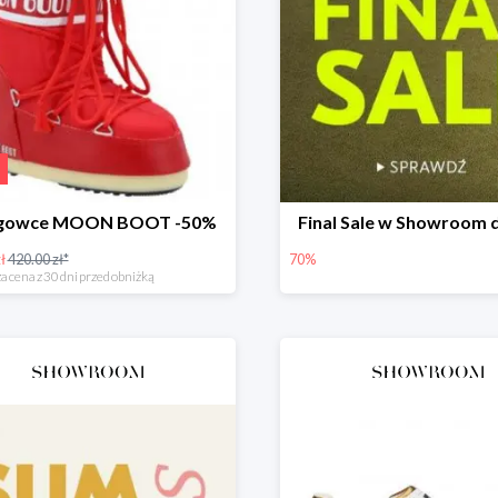
egowce MOON BOOT -50%
Final Sale w Showroom 
ł
420.00 zł*
70%
a cena z 30 dni przed obniżką