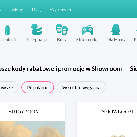
y
Sklepy
Blog
Wyprawka
armienie
Pielęgnacja
Buty
Elektronika
Dla Mamy
P
psze kody rabatowe i promocje w
Showroom
—
Si
owsze
Popularne
Wkrótce wygasną