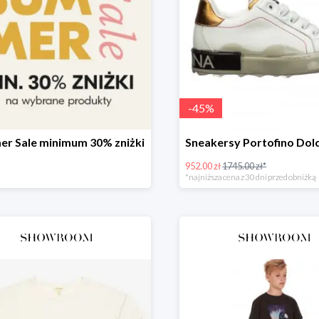
-
45
%
r Sale minimum 30% zniżki
952.00 zł
1745.00 zł*
*najniższa cena z 30 dni przed obniżką