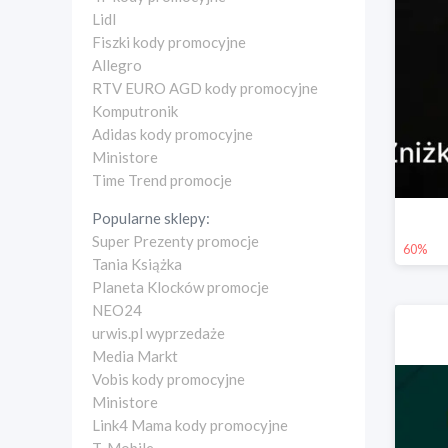
Lidl
Fiszki kody promocyjne
Allegro
RTV EURO AGD kody promocyjne
Komputronik
Adidas kody promocyjne
Ministore
Time Trend promocje
Popularne sklepy:
Super Prezenty promocje
60%
Tania Książka
Planeta Klocków promocje
NEO24
urwis.pl wyprzedaże
Media Markt
Vobis kody promocyjne
Ministore
Link4 Mama kody promocyjne