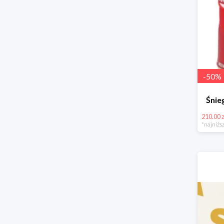
-
50
%
Śni
210.00 z
*najniższ