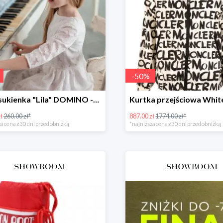
-
50
%
Biała sukienka "Lila" DOMINO -50%
ł
260.00 zł*
887.00 zł
1774.00 zł*
a cena z 30 dni przed obniżką
*najniższa cena z 30 dni przed obniżką