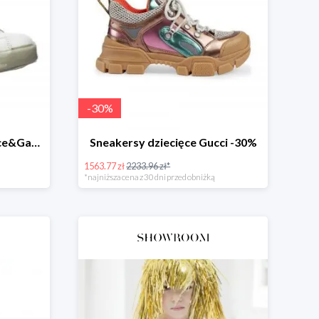
-
30
%
Sneakersy Portofino Dolce&Gabbana -45%
Sneakersy dziecięce Gucci -30%
1563.77 zł
2233.96 zł*
*najniższa cena z 30 dni przed obniżką