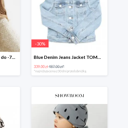
-
30
%
Wyprzedaż w Showroom do -70%
Blue Denim Jeans Jacket TOMMY HILFIGER -30%
339.00 zł
487.00 zł*
*najniższa cena z 30 dni przed obniżką