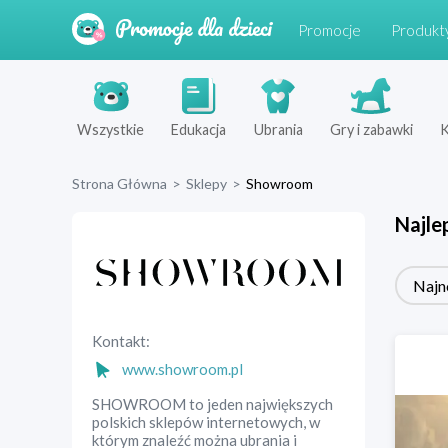
Promocje
Produkt
Wszystkie
Edukacja
Ubrania
Gry i zabawki
K
Strona Główna
>
Sklepy
>
Showroom
Najle
Najn
Kontakt:
www.showroom.pl
SHOWROOM to jeden największych
polskich sklepów internetowych, w
którym znaleźć można ubrania i