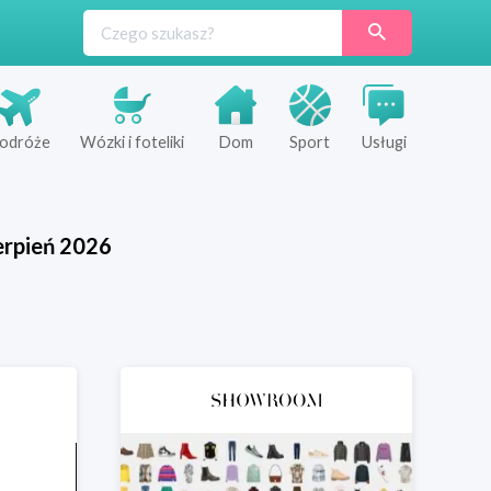
odróże
Wózki i foteliki
Dom
Sport
Usługi
erpień
2026