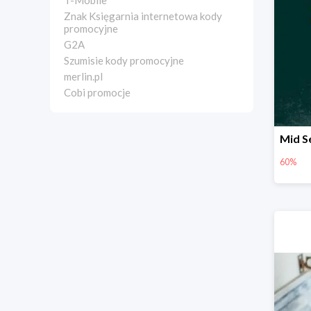
T-Mobile
Znak Księgarnia internetowa kody
promocyjne
G2A
Szumisie kody promocyjne
merlin.pl
Cobi promocje
60%