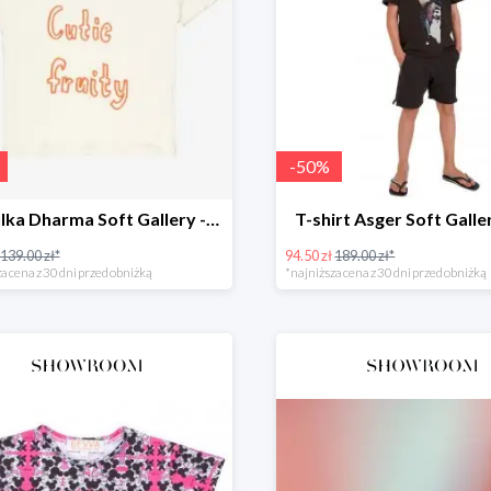
-
50
%
Koszulka Dharma Soft Gallery -60%
T-shirt Asger Soft Gall
139.00 zł*
94.50 zł
189.00 zł*
a cena z 30 dni przed obniżką
*najniższa cena z 30 dni przed obniżką