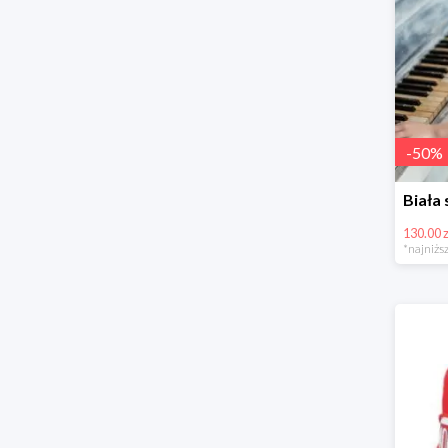
-
50
%
130.00 z
*najniższ