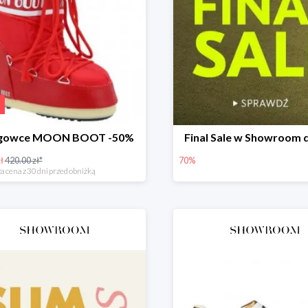
egowce MOON BOOT -50%
Final Sale w Showroom 
ł
420.00 zł*
70%
a cena z 30 dni przed obniżką