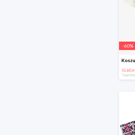
-
60
%
55.60 zł
*najniższ