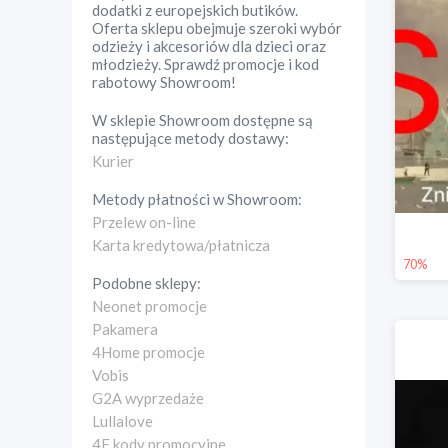
dodatki z europejskich butików.
Oferta sklepu obejmuje szeroki wybór
odzieży i akcesoriów dla dzieci oraz
młodzieży. Sprawdź promocje i kod
rabotowy Showroom!
W sklepie
Showroom
dostępne są
następujące metody dostawy:
Kurier
Metody płatności w
Showroom
:
Przelew on-line
Karta kredytowa/płatnicza
70%
Podobne sklepy:
Neonet promocje
Pakamera
4Home promocje
Vobis
G2A wyprzedaże
Lullalove
4F kody promocyjne