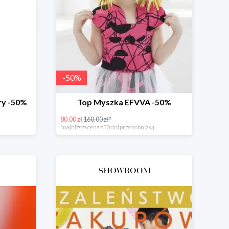
-
50
%
ery -50%
Top Myszka EFVVA -50%
80.00 zł
160.00 zł*
*najniższa cena z 30 dni przed obniżką