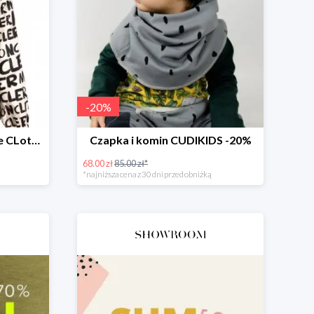
-
20
%
Kurtka przejściowa White CLothing MONCLER -50%
Czapka i komin CUDIKIDS -20%
68.00 zł
85.00 zł*
*najniższa cena z 30 dni przed obniżką