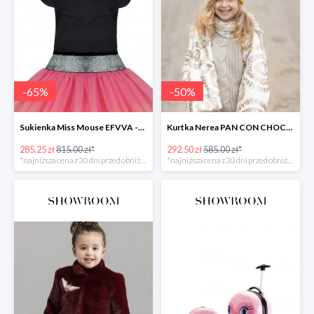
-
65
%
-
50
%
Sukienka Miss Mouse EFVVA -65%
Kurtka Nerea PAN CON CHOCOLATE -50%
285.25 zł
815.00 zł*
292.50 zł
585.00 zł*
*najniższa cena z 30 dni przed obniżką
*najniższa cena z 30 dni przed obniżką