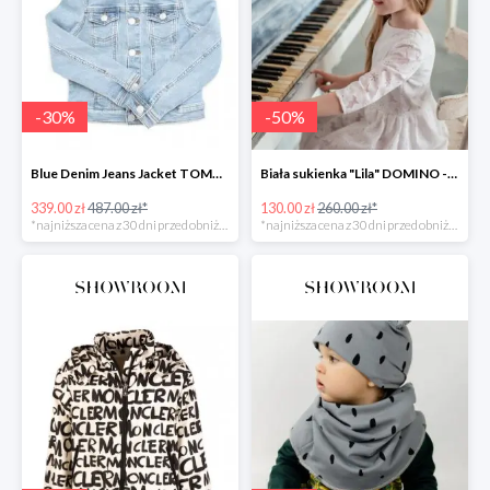
-
30
%
-
50
%
Blue Denim Jeans Jacket TOMMY HILFIGER -30%
Biała sukienka "Lila" DOMINO -50%
339.00 zł
487.00 zł*
130.00 zł
260.00 zł*
*najniższa cena z 30 dni przed obniżką
*najniższa cena z 30 dni przed obniżką