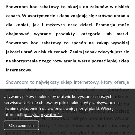
Showroom kod rabatowy to okazja do zakupów w niskich
cenach. W asortymencie sklepu znajdują się zarówno ubrania
dla kobiet, jak i mężczyzn oraz dzieci. Promocja może
obejmować wybrane produkty, kategorie lub marki.
Showroom kod rabatowy to sposób na zakup wysokiej
jakości ubrań w niskich cenach. Zanim jednak zdecydujesz się
na skorzystanie z tego rozwiązania, warto poznać lepiej sklep
internetowy.
Showroom to największy sklep internetowy, który oferuje
swoim klientom duży wybór ubrań i dodatków
pochodzących z najlepszych, europejskich butików.
Używamy plików cookies, by ułatwić korzystanie z naszych
serwisów. Jeśli nie chcesz, by pliki cookies były zapisywane na
Showroom należy do grupy Miinto, której główna siedziba
Twoim dysku, zmień ustawienia swojej przeglądarki. Więcej
znajduje się w Danii. W ofercie tego sklepu znajdziesz
informacji:
polityka prywatności
.
ponad 2000 marek i 150 000 różnych produktów. Wybór
jest naprawdę duży. Z kolei Showroom kod rabatowy
Ok, rozumiem
pomoże Ci obniżyć wartość koszyka i kupić wymarzone