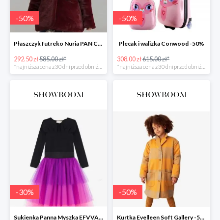
-
50
%
-
50
%
Płaszczyk futreko Nuria PAN CON CHOCOLATE
Plecak i walizka Conwood -50%
292.50 zł
585.00 zł*
308.00 zł
615.00 zł*
*najniższa cena z 30 dni przed obniżką
*najniższa cena z 30 dni przed obniżką
-
30
%
-
50
%
Sukienka Panna Myszka EFVVA -30%
Kurtka Evelleen Soft Gallery -50%