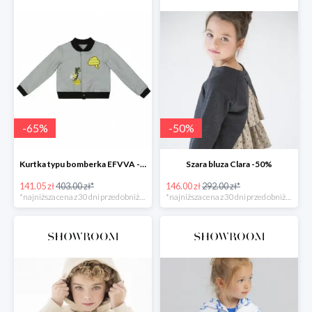
-
65
%
-
50
%
Kurtka typu bomberka EFVVA -65%
Szara bluza Clara -50%
141.05 zł
403.00 zł*
146.00 zł
292.00 zł*
*najniższa cena z 30 dni przed obniżką
*najniższa cena z 30 dni przed obniżką