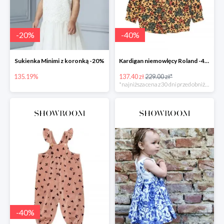
-
20
%
-
40
%
Sukienka Minimi z koronką -20%
Kardigan niemowlęcy Roland -40%
135.19%
137.40 zł
229.00 zł*
*najniższa cena z 30 dni przed obniżką
-
40
%