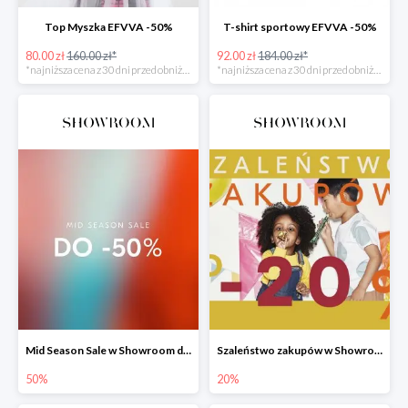
Top Myszka EFVVA -50%
T-shirt sportowy EFVVA -50%
80.00 zł
160.00 zł*
92.00 zł
184.00 zł*
*najniższa cena z 30 dni przed obniżką
*najniższa cena z 30 dni przed obniżką
Mid Season Sale w Showroom do -50%
Szaleństwo zakupów w Showroom do -20%
50%
20%