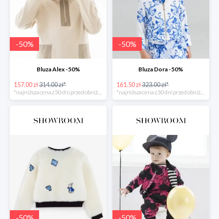
-
50
%
-
50
%
Bluza Alex -50%
Bluza Dora -50%
157.00 zł
314.00 zł*
161.50 zł
323.00 zł*
*najniższa cena z 30 dni przed obniżką
*najniższa cena z 30 dni przed obniżką
-
50
%
-
50
%