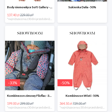
Body niemowlęce Soft Gallery -40%
Sukienka Dalia -50%
137.40 zł
229.00 zł*
*najniższa cena z 30 dni przed obniżką
-
33
%
-
50
%
Kombinezon zimowy Flicflac -33%
Kombinezon Wisti -50%
199.00 zł
299.00 zł*
364.50 zł
729.00 zł*
*najniższa cena z 30 dni przed obniżką
*najniższa cena z 30 dni przed obniżką