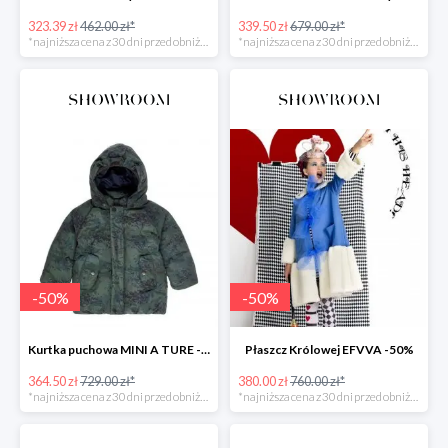
323.39 zł
462.00 zł*
339.50 zł
679.00 zł*
*najniższa cena z 30 dni przed obniżką
*najniższa cena z 30 dni przed obniżką
-
50
%
-
50
%
Kurtka puchowa MINI A TURE -50%
Płaszcz Królowej EFVVA -50%
364.50 zł
729.00 zł*
380.00 zł
760.00 zł*
*najniższa cena z 30 dni przed obniżką
*najniższa cena z 30 dni przed obniżką