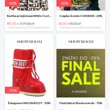
-
50
%
-
20
%
Kurtka przejściowa White CLothing MONCLER -50%
Czapka i komin CUDIKIDS -20%
887.00 zł
1774.00 zł*
68.00 zł
85.00 zł*
*najniższa cena z 30 dni przed obniżką
*najniższa cena z 30 dni przed obniżką
-
50
%
Śniegowce MOON BOOT -50%
Final Sale w Showroom do -70%