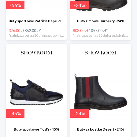
-
56
%
-
24
%
Buty sportowe Patrizia Pepe -56%
Buty zimowe Burberry -24%
376.00 zł
862.00 zł*
808.00 zł
1057.00 zł*
*najniższa cena z 30 dni przed obniżką
*najniższa cena z 30 dni przed obniżką
-
45
%
-
24
%
Buty sportowe Tod's -45%
Buty za kostkę Desert -24%