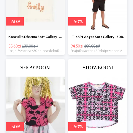
-
60
%
-
50
%
Koszulka Dharma Soft Gallery -60%
T-shirt Asger Soft Gallery -50%
55.60 zł
139.00 zł*
94.50 zł
189.00 zł*
*najniższa cena z 30 dni przed obniżką
*najniższa cena z 30 dni przed obniżką
-
50
%
-
50
%