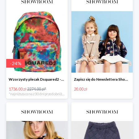
-
24
%
Wzorzysty plecak Dsquared2 -24%
Zapisz się do Newslettera Showroom i odbierz 20 zł rabatu
1736.00 zł
2274.00 zł*
20.00 zł
*najniższa cena z 30 dni przed obniżką