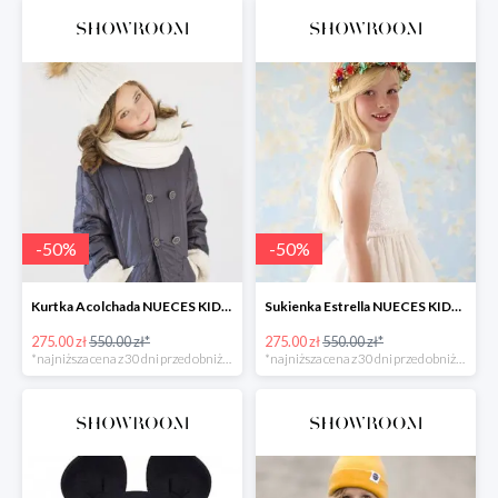
-
50
%
-
50
%
Kurtka Acolchada NUECES KIDS -50%
Sukienka Estrella NUECES KIDS -50%
275.00 zł
550.00 zł*
275.00 zł
550.00 zł*
*najniższa cena z 30 dni przed obniżką
*najniższa cena z 30 dni przed obniżką