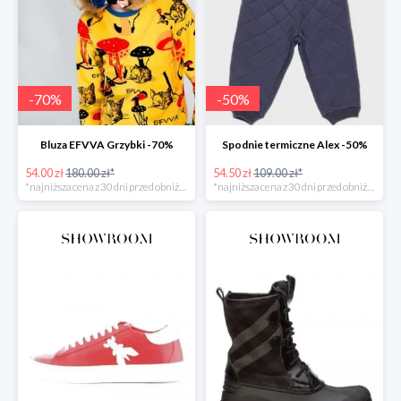
-
70
%
-
50
%
Bluza EFVVA Grzybki -70%
Spodnie termiczne Alex -50%
54.00 zł
180.00 zł*
54.50 zł
109.00 zł*
*najniższa cena z 30 dni przed obniżką
*najniższa cena z 30 dni przed obniżką