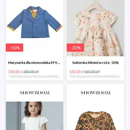
-
50
%
-
20
%
Marynarka dla niemowlaka EFVVA -50%
Sukienka Minimi w róże -20%
130.00 zł
260.00 zł*
132.00 zł
165.00 zł*
*najniższa cena z 30 dni przed obniżką
*najniższa cena z 30 dni przed obniżką