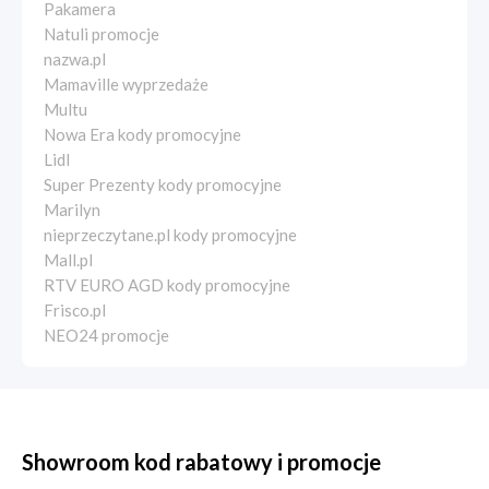
Pakamera
Natuli promocje
nazwa.pl
Mamaville wyprzedaże
Multu
Nowa Era kody promocyjne
Lidl
Super Prezenty kody promocyjne
Marilyn
nieprzeczytane.pl kody promocyjne
Mall.pl
RTV EURO AGD kody promocyjne
Frisco.pl
NEO24 promocje
Showroom kod rabatowy i promocje