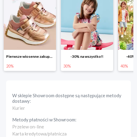
-30% na wszystko!!
-40% na drugą sztukę
Wiosenn
30%
40%
25%
W sklepie
Showroom
dostępne są następujące metody
dostawy:
Kurier
Metody płatności w
Showroom
:
Przelew on-line
Karta kredytowa/płatnicza