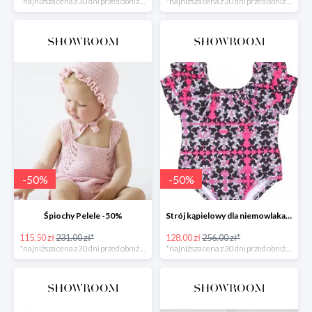
*najniższa cena z 30 dni przed obniżką
*najniższa cena z 30 dni przed obniżką
-
50
%
-
50
%
Śpiochy Pelele -50%
Strój kąpielowy dla niemowlaka Myszka -50%
115.50 zł
231.00 zł*
128.00 zł
256.00 zł*
*najniższa cena z 30 dni przed obniżką
*najniższa cena z 30 dni przed obniżką