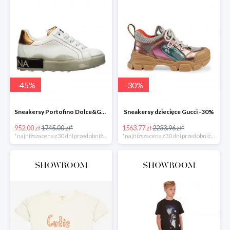
-
45
%
-
30
%
Sneakersy Portofino Dolce&Gabbana -45%
Sneakersy dziecięce Gucci -30%
952.00 zł
1745.00 zł*
1563.77 zł
2233.96 zł*
*najniższa cena z 30 dni przed obniżką
*najniższa cena z 30 dni przed obniżką