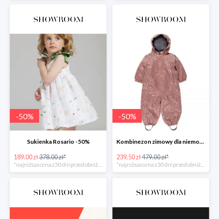
-
50
%
-
50
%
Sukienka Rosario -50%
Kombinezon zimowy dla niemowlaka -50%
189.00 zł
378.00 zł*
239.50 zł
479.00 zł*
*najniższa cena z 30 dni przed obniżką
*najniższa cena z 30 dni przed obniżką