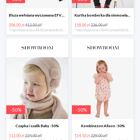
Bluza wełniana wyszywana EFVVA -50%
Kurtka bomberka dla niemowlaka Myszka -50%
206.00 zł
412.00 zł*
118.00 zł
236.00 zł*
*najniższa cena z 30 dni przed obniżką
*najniższa cena z 30 dni przed obniżką
-
50
%
-
50
%
Czapka i szalik Baby -50%
Kombinezon Alison -50%
112.00 zł
224.00 zł*
114.50 zł
229.00 zł*