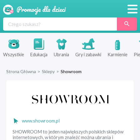
Promocje
Produkty
Sklepy
Wszystkie
Edukacja
Ubrania
Gry i zabawki
Karmienie
Pie
Blog
Strona Główna
>
Sklepy
>
Showroom
Wyprawka
www.showroom.pl
SHOWROOM to jeden największych polskich sklepów
internetowych, w którym znaleźć można ubrania i