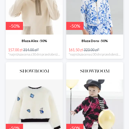
-
50
%
-
50
%
Bluza Alex -50%
Bluza Dora -50%
157.00 zł
314.00 zł*
161.50 zł
323.00 zł*
*najniższa cena z 30 dni przed obniżką
*najniższa cena z 30 dni przed obniżką
-
50
%
-
50
%