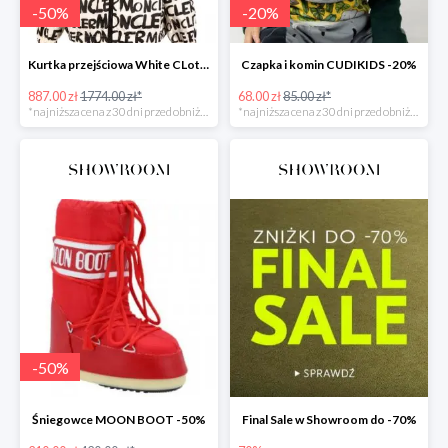
-
50
%
-
20
%
Kurtka przejściowa White CLothing MONCLER -50%
Czapka i komin CUDIKIDS -20%
887.00 zł
1774.00 zł*
68.00 zł
85.00 zł*
*najniższa cena z 30 dni przed obniżką
*najniższa cena z 30 dni przed obniżką
-
50
%
Śniegowce MOON BOOT -50%
Final Sale w Showroom do -70%