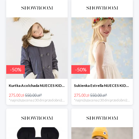
-
50
%
-
50
%
Kurtka Acolchada NUECES KIDS -50%
Sukienka Estrella NUECES KIDS -50%
275.00 zł
550.00 zł*
275.00 zł
550.00 zł*
*najniższa cena z 30 dni przed obniżką
*najniższa cena z 30 dni przed obniżką