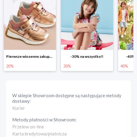
-30% na wszystko!!
-40% na drugą sztukę
Wiosenn
30%
40%
25%
W sklepie
Showroom
dostępne są następujące metody
dostawy:
Kurier
Metody płatności w
Showroom
:
Przelew on-line
Karta kredytowa/płatnicza