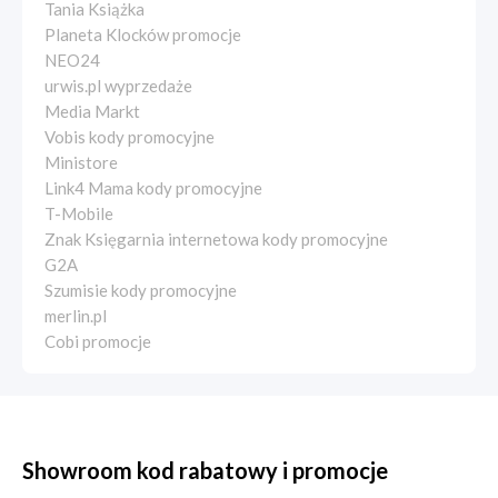
Tania Książka
Planeta Klocków promocje
NEO24
urwis.pl wyprzedaże
Media Markt
Vobis kody promocyjne
Ministore
Link4 Mama kody promocyjne
T-Mobile
Znak Księgarnia internetowa kody promocyjne
G2A
Szumisie kody promocyjne
merlin.pl
Cobi promocje
Showroom kod rabatowy i promocje