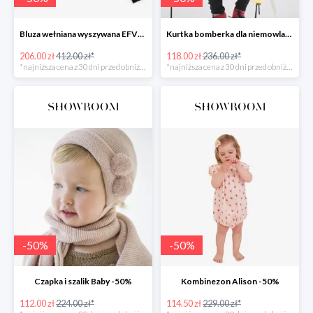
Bluza wełniana wyszywana EFVVA -50%
Kurtka bomberka dla niemowlaka Myszka -50%
206.00 zł
412.00 zł*
118.00 zł
236.00 zł*
*najniższa cena z 30 dni przed obniżką
*najniższa cena z 30 dni przed obniżką
-
50
%
-
50
%
Czapka i szalik Baby -50%
Kombinezon Alison -50%
112.00 zł
224.00 zł*
114.50 zł
229.00 zł*