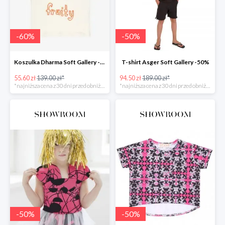
-
60
%
-
50
%
Koszulka Dharma Soft Gallery -60%
T-shirt Asger Soft Gallery -50%
55.60 zł
139.00 zł*
94.50 zł
189.00 zł*
*najniższa cena z 30 dni przed obniżką
*najniższa cena z 30 dni przed obniżką
-
50
%
-
50
%