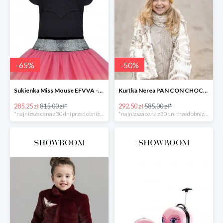
-
65
%
-
50
%
Sukienka Miss Mouse EFVVA -65%
Kurtka Nerea PAN CON CHOCOLATE -50%
285.25 zł
815.00 zł*
292.50 zł
585.00 zł*
*najniższa cena z 30 dni przed obniżką
*najniższa cena z 30 dni przed obniżką