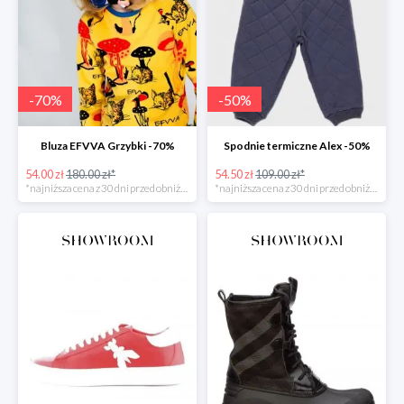
-
70
%
-
50
%
Bluza EFVVA Grzybki -70%
Spodnie termiczne Alex -50%
54.00 zł
180.00 zł*
54.50 zł
109.00 zł*
*najniższa cena z 30 dni przed obniżką
*najniższa cena z 30 dni przed obniżką