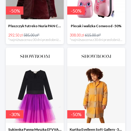
-
50
%
-
50
%
Płaszczyk futreko Nuria PAN CON CHOCOLATE
Plecak i walizka Conwood -50%
292.50 zł
585.00 zł*
308.00 zł
615.00 zł*
*najniższa cena z 30 dni przed obniżką
*najniższa cena z 30 dni przed obniżką
-
30
%
-
50
%
Sukienka Panna Myszka EFVVA -30%
Kurtka Evelleen Soft Gallery -50%