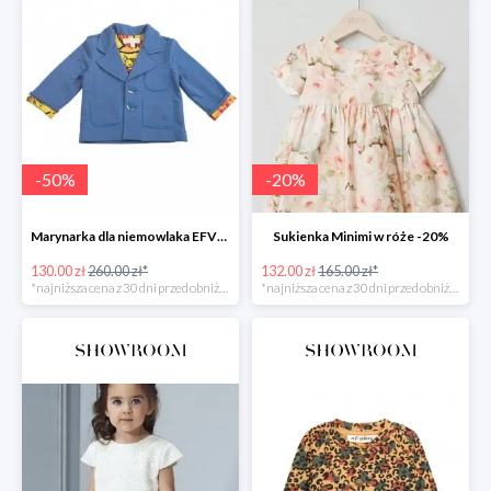
-
50
%
-
20
%
Marynarka dla niemowlaka EFVVA -50%
Sukienka Minimi w róże -20%
130.00 zł
260.00 zł*
132.00 zł
165.00 zł*
*najniższa cena z 30 dni przed obniżką
*najniższa cena z 30 dni przed obniżką