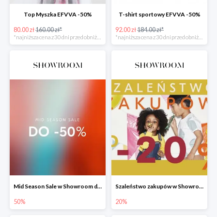
Top Myszka EFVVA -50%
T-shirt sportowy EFVVA -50%
80.00 zł
160.00 zł*
92.00 zł
184.00 zł*
*najniższa cena z 30 dni przed obniżką
*najniższa cena z 30 dni przed obniżką
Mid Season Sale w Showroom do -50%
Szaleństwo zakupów w Showroom do -20%
50%
20%