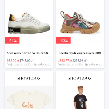
-
45
%
-
30
%
Sneakersy Portofino Dolce&Gabbana -45%
Sneakersy dziecięce Gucci -30%
952.00 zł
1745.00 zł*
1563.77 zł
2233.96 zł*
*najniższa cena z 30 dni przed obniżką
*najniższa cena z 30 dni przed obniżką