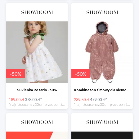
-
50
%
-
50
%
Sukienka Rosario -50%
Kombinezon zimowy dla niemowlaka -50%
189.00 zł
378.00 zł*
239.50 zł
479.00 zł*
*najniższa cena z 30 dni przed obniżką
*najniższa cena z 30 dni przed obniżką