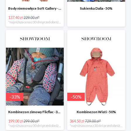
Body niemowlęce Soft Gallery -40%
Sukienka Dalia -50%
137.40 zł
229.00 zł*
*najniższa cena z 30 dni przed obniżką
-
33
%
-
50
%
Kombinezon zimowy Flicflac -33%
Kombinezon Wisti -50%
199.00 zł
299.00 zł*
364.50 zł
729.00 zł*
*najniższa cena z 30 dni przed obniżką
*najniższa cena z 30 dni przed obniżką