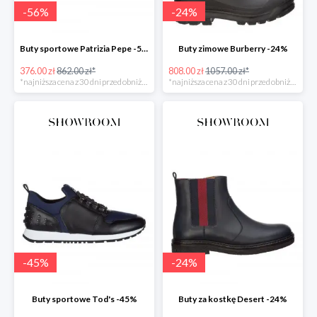
-
56
%
-
24
%
Buty sportowe Patrizia Pepe -56%
Buty zimowe Burberry -24%
376.00 zł
862.00 zł*
808.00 zł
1057.00 zł*
*najniższa cena z 30 dni przed obniżką
*najniższa cena z 30 dni przed obniżką
-
45
%
-
24
%
Buty sportowe Tod's -45%
Buty za kostkę Desert -24%