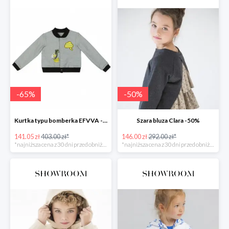
-
65
%
-
50
%
Kurtka typu bomberka EFVVA -65%
Szara bluza Clara -50%
141.05 zł
403.00 zł*
146.00 zł
292.00 zł*
*najniższa cena z 30 dni przed obniżką
*najniższa cena z 30 dni przed obniżką