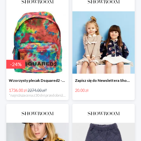
-
24
%
Wzorzysty plecak Dsquared2 -24%
Zapisz się do Newslettera Showroom i odbierz 20 zł rabatu
1736.00 zł
2274.00 zł*
20.00 zł
*najniższa cena z 30 dni przed obniżką