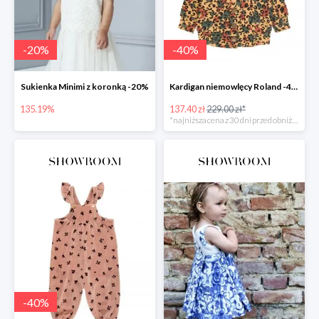
-
20
%
-
40
%
Sukienka Minimi z koronką -20%
Kardigan niemowlęcy Roland -40%
135.19%
137.40 zł
229.00 zł*
*najniższa cena z 30 dni przed obniżką
-
40
%