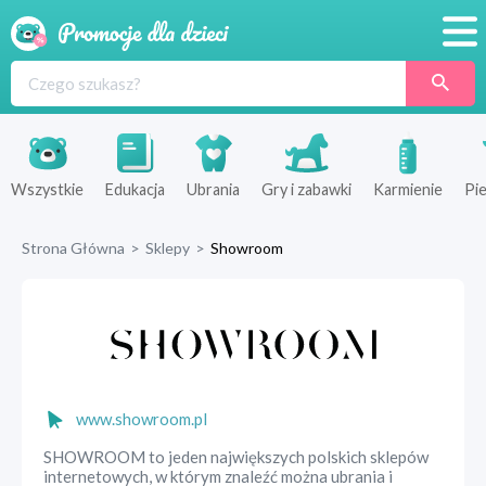
Promocje
Produkty
Sklepy
Wszystkie
Edukacja
Ubrania
Gry i zabawki
Karmienie
Pie
Blog
Strona Główna
>
Sklepy
>
Showroom
Wyprawka
www.showroom.pl
SHOWROOM to jeden największych polskich sklepów
internetowych, w którym znaleźć można ubrania i