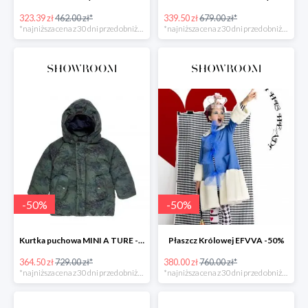
323.39 zł
462.00 zł*
339.50 zł
679.00 zł*
*najniższa cena z 30 dni przed obniżką
*najniższa cena z 30 dni przed obniżką
-
50
%
-
50
%
Kurtka puchowa MINI A TURE -50%
Płaszcz Królowej EFVVA -50%
364.50 zł
729.00 zł*
380.00 zł
760.00 zł*
*najniższa cena z 30 dni przed obniżką
*najniższa cena z 30 dni przed obniżką