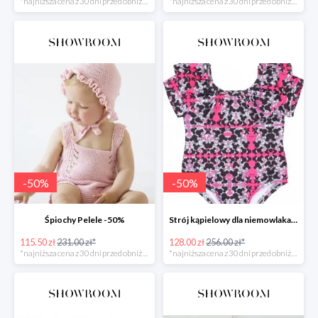
*najniższa cena z 30 dni przed obniżką
*najniższa cena z 30 dni przed obniżką
-
50
%
-
50
%
Śpiochy Pelele -50%
Strój kąpielowy dla niemowlaka Myszka -50%
115.50 zł
231.00 zł*
128.00 zł
256.00 zł*
*najniższa cena z 30 dni przed obniżką
*najniższa cena z 30 dni przed obniżką