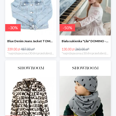
-
30
%
-
50
%
Blue Denim Jeans Jacket TOMMY HILFIGER -30%
Biała sukienka "Lila" DOMINO -50%
339.00 zł
487.00 zł*
130.00 zł
260.00 zł*
*najniższa cena z 30 dni przed obniżką
*najniższa cena z 30 dni przed obniżką