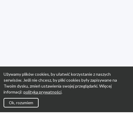
Używamy plików cookies, by ułatwić korzystanie z naszych
serwisów. Jeśli nie chcesz, by pliki cookies były zapisywane na
Twoim dysku, zmień ustawienia swojej przeglądarki. Więcej
informacji:
polityka prywatności
.
Ok, rozumiem