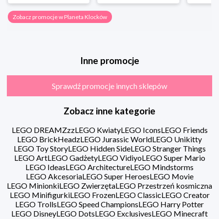
Zobacz promocje w Planeta Klocków
Inne promocje
Sprawdź promocje innych sklepów
Zobacz inne kategorie
LEGO DREAMZzz
LEGO Kwiaty
LEGO Icons
LEGO Friends
LEGO BrickHeadz
LEGO Jurassic World
LEGO Unikitty
LEGO Toy Story
LEGO Hidden Side
LEGO Stranger Things
LEGO Art
LEGO Gadżety
LEGO Vidiyo
LEGO Super Mario
LEGO Ideas
LEGO Architecture
LEGO Mindstorms
LEGO Akcesoria
LEGO Super Heroes
LEGO Movie
LEGO Minionki
LEGO Zwierzęta
LEGO Przestrzeń kosmiczna
LEGO Minifigurki
LEGO Frozen
LEGO Classic
LEGO Creator
LEGO Trolls
LEGO Speed Champions
LEGO Harry Potter
LEGO Disney
LEGO Dots
LEGO Exclusives
LEGO Minecraft