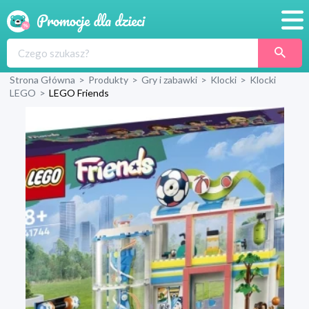
Promocje
Strona Główna
>
Produkty
>
Gry i zabawki
>
Klocki
>
Klocki
Produkty
LEGO
>
LEGO Friends
Sklepy
Blog
Wyprawka