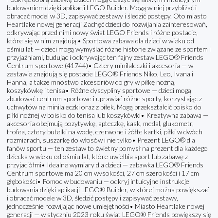
budowaniem dzięki aplikacji LEGO Builder. Mogą w niej przybliżać i
obracać model w 3D, zapisywać zestawy i śledzić postępy. Oto miasto
Heartlake nowej generacji Zachęć dzieci do rozwijania zainteresowań,
odkrywając przed nimi nowy świat LEGO Friends i różne postacie,
które się w nim znajdują.• Sportowa zabawa dla dzieci w wieku od
ośmiu lat — dzieci mogą wymyślać różne historie związane ze sportem i
przyjaźniami, budując i odkrywając ten fajny zestaw LEGO® Friends
Centrum sportowe (41744)• Cztery minilaleczki i akcesoria — w
zestawie znajdują się postacie LEGO® Friends Niko, Leo, Ivana i
Hanna, a także mnóstwo akcesoriów do gry w piłkę nożną,
koszykówkę i tenisa• Różne dyscypliny sportowe — dzieci mogą
zbudować centrum sportowe i uprawiać różne sporty, korzystając z
uchwytów na minilaleczki oraz z piłek. Mogą przekształcić boisko do
piłki nożnej w boisko do tenisa lub koszykówki• Kreatywna zabawa —
akcesoria obejmują pozytywkę, apteczkę, kask, medal, glukometr,
trofea, cztery butelki na wodę, czerwone i żółte kartki, piłki w dwóch
rozmiarach, suszarkę do włosów i nie tylko• Prezent LEGO® dla
fanów sportu — ten zestaw to świetny pomysł na prezent dla każdego
dziecka w wieku od ośmiu lat, które uwielbia sport lub zabawę z
przyjaciółmi• Idealne wymiary dla dzieci — zabawka LEGO® Friends
Centrum sportowe ma 20 cm wysokości, 27 cm szerokości i 17 cm
głębokości• Pomoc w budowaniu — odkryj intuicyjne instrukcje
budowania dzięki aplikacji LEGO® Builder, w której można powiększać
i obracać modele w 3D, śledzić postępy i zapisywać zestawy,
jednocześnie rozwijając nowe umiejętności• Miasto Heartlake nowej
generacji — w styczniu 2023 roku świat LEGO® Friends powiększy się