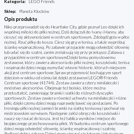
Kategoria
:
LEGO Friends
Sklep
:
Planeta Klocków
Opis produktu
Niko przeprowadził się do Heartlake City, gdzie poznał Leo dzięki ich
wspólnej miłości do piłki nożnej. Dziś dołączyli do Ivany i Hanny, aby
cieszyć się aktywnościami w centrum sportowym. Zdobądź gola w piłce
nożnej. Rzuć piłkę do kosza. Ciesz się grą w tenisa, a także wypróbuj
ściankę wspinaczkową. Po zabawie przyjaciele mogą odwiedzić siłownię
lub udać się do szatni, zanim zrelaksują się przy przekąsce.Zabawa z
przyjaciółmi w centrum sportowymDzięki temu pomysłowemu
zestawowi, który zawiera akcesoria do piłki nożnej, koszykówki, tenisa
i wspinaczki dzieci mogą wymyślać własne historie, których miejscem
akcji jest centrum sportowe.Spraw przyjemność kochającym sport
dzieciom w wieku od ośmiu lat dzięki zestawowi LEGO® Friends
Centrum sportowe (41744). Zestaw zawiera cztery minilaleczki i
mnóstwo akcesoriów. Obejmuje też boisko, które można
przekształcić, zamieniając bramki i siatki do różnych dyscyplin
sportowych. Zestaw zawiera również uchwyty na minilaleczki i różne
piłki, dzięki czemu dzieci mogą naprawdę bawić się postaciami. Po
treningu piłki nożnej zamień bramki na siatkę tenisową i pochwal się
mistrzowskim serwisem. Następnie załóż obręcz do koszykówki i
naucz się rzucać do kosza. Jest też tablica wyników i miejsce do
bezpiecznego przechowywania piłek. W budynku centrum sportowego
dzieci mogą odwiedzić siłownię, ściankę wspinaczkową i szatnię.
Podkręć dobrą zabawę Dzieci mogą cieszyć się łatwym i intuicyjnym