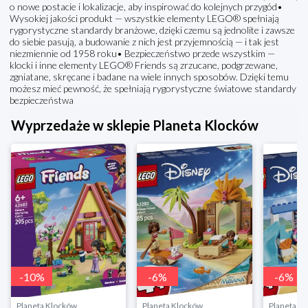
o nowe postacie i lokalizacje, aby inspirować do kolejnych przygód•
Wysokiej jakości produkt — wszystkie elementy LEGO® spełniają
rygorystyczne standardy branżowe, dzięki czemu są jednolite i zawsze
do siebie pasują, a budowanie z nich jest przyjemnością — i tak jest
niezmiennie od 1958 roku• Bezpieczeństwo przede wszystkim —
klocki i inne elementy LEGO® Friends są zrzucane, podgrzewane,
zgniatane, skręcane i badane na wiele innych sposobów. Dzięki temu
możesz mieć pewność, że spełniają rygorystyczne światowe standardy
bezpieczeństwa
Wyprzedaże w sklepie Planeta Klocków
-
10
%
-
6
%
-
6
%
Planeta Klocków
Planeta Klocków
Planeta K