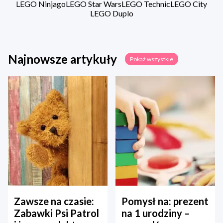
LEGO Ninjago
LEGO Star Wars
LEGO Technic
LEGO City
LEGO Duplo
Najnowsze artykuły
Pokaż wszystkie
Zawsze na czasie:
Pomysł na: prezent
Zabawki Psi Patrol
na 1 urodziny –