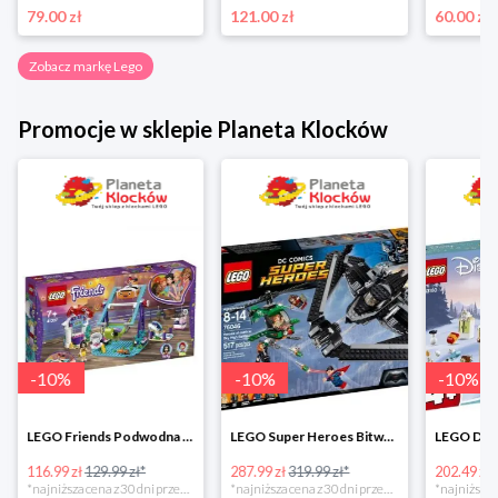
79.00 zł
121.00 zł
60.00 zł
Zobacz markę Lego
Promocje w sklepie Planeta Klocków
-
10
%
-
10
%
-
10
%
LEGO Friends Podwodna Frajda w super cenie
LEGO Super Heroes Bitwa powietrzna w super cenie
116.99 zł
129.99 zł*
287.99 zł
319.99 zł*
202.49 zł
*najniższa cena z 30 dni przed obniżką
*najniższa cena z 30 dni przed obniżką