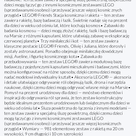
dzieci mogą łączyć go z innymi kosmicznymi zestawami LEGO
(sprzedawanymi osobno) i przeżywać jeszcze więcej kosmic znych
przygód.• LEGO® Friends Stacja kosmiczna i rakieta — ten zestaw
zawiera rakietę, bazę badawczą i łazik. Świetnie nadaje się na prezent
dla dzieci w wieku od ośmiu lat, które kochają kosmos• Zabawki do
badania kosmosu — dzieci mogą złożyć rakietę, łazik i bazę badawczą
na Marsie z różnymi kapsułami, które ułatwiają zabawę w eksplorację
czerwonej planety• Trzy minilaleczki i kot — ten zestaw zawiera
klasyczne postacie LEGO® Friends, Olivię i Juliana, które dorosły i
zostały astronautami. Ponadto obejmuje minilaleczkę dowódczyni
misji, Aveline, i figurkę kosmicznego kota• Zabawka do
przebudowywania — ten zestaw LEGO® zawiera modułową bazę
badawczą z pojedynczymi kapsułami mieszkalnymi i badawczymi, które
można konfigurować na różne sposoby, dzięki czemu dzieci mogą
nadać modelowi indywidualny kształt• Akcesoria LEGO® — akcesoria
i detale ułatwiające odgrywanie ról obejmują łazik, drona i narzędzia
naukowe, dzięki czemu dzieci mogą odgrywać własne misje na Marsie•
Pomysł na prezent urodzinowy dla dzieci — mnóstwo elementów i
inspiracji do odgrywania ról sprawia, że ten zestaw konstrukcyjny
będzie idealnym prezentem urodzinowym lub świątecznym dla dzieci w
wieku od ośmiu lat• Śluza powietrzna do łączenia z innymi modelami —
ten zestaw zawiera specjalną śluzę powietrzną, dzięki czemu dzieci
mogą łączyć go z innymi kosmicznymi zestawami LEGO
(sprzedawanymi osobno) i przeżywać jeszcze więcej kosmicznych
przygód.• Wymiary — 981-elementowy zestaw z rakietą ma 20 cm
wysokości, 9 cm długości i 10 cm szerokości