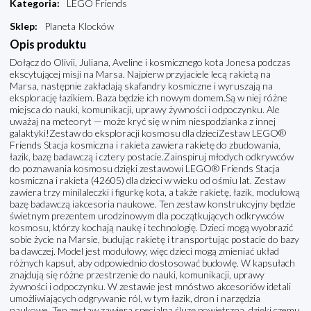
Kategoria
:
LEGO Friends
Sklep
:
Planeta Klocków
Opis produktu
Dołącz do Olivii, Juliana, Aveline i kosmicznego kota Jonesa podczas
ekscytującej misji na Marsa. Najpierw przyjaciele lecą rakietą na
Marsa, następnie zakładają skafandry kosmiczne i wyruszają na
eksplorację łazikiem. Baza będzie ich nowym domem.Są w niej różne
miejsca do nauki, komunikacji, uprawy żywności i odpoczynku. Ale
uważaj na meteoryt — może kryć się w nim niespodzianka z innej
galaktyki!Zestaw do eksploracji kosmosu dla dzieciZestaw LEGO®
Friends Stacja kosmiczna i rakieta zawiera rakietę do zbudowania,
łazik, bazę badawczą i cztery postacie.Zainspiruj młodych odkrywców
do poznawania kosmosu dzięki zestawowi LEGO® Friends Stacja
kosmiczna i rakieta (42605) dla dzieci w wieku od ośmiu lat. Zestaw
zawiera trzy minilaleczki i figurkę kota, a także rakietę, łazik, modułową
bazę badawczą iakcesoria naukowe. Ten zestaw konstrukcyjny będzie
świetnym prezentem urodzinowym dla początkujących odkrywców
kosmosu, którzy kochają naukę i technologię. Dzieci mogą wyobrazić
sobie życie na Marsie, budując rakietę i transportując postacie do bazy
ba dawczej. Model jest modułowy, więc dzieci mogą zmieniać układ
różnych kapsuł, aby odpowiednio dostosować budowlę. W kapsułach
znajdują się różne przestrzenie do nauki, komunikacji, uprawy
żywności i odpoczynku. W zestawie jest mnóstwo akcesoriów idetali
umożliwiających odgrywanie ról, w tym łazik, dron i narzędzia
naukowe. Ten zestaw zawiera specjalną śluzę powietrzną, dzięki czemu