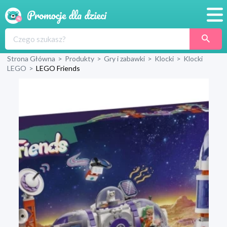
Promocje
Strona Główna
>
Produkty
>
Gry i zabawki
>
Klocki
>
Klocki
Produkty
LEGO
>
LEGO Friends
Sklepy
Blog
Wyprawka