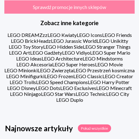
Sprawdź promocje innych sklepów
Zobacz inne kategorie
LEGO DREAMZzz
LEGO Kwiaty
LEGO Icons
LEGO Friends
LEGO BrickHeadz
LEGO Jurassic World
LEGO Unikitty
LEGO Toy Story
LEGO Hidden Side
LEGO Stranger Things
LEGO Art
LEGO Gadżety
LEGO Vidiyo
LEGO Super Mario
LEGO Ideas
LEGO Architecture
LEGO Mindstorms
LEGO Akcesoria
LEGO Super Heroes
LEGO Movie
LEGO Minionki
LEGO Zwierzęta
LEGO Przestrzeń kosmiczna
LEGO Minifigurki
LEGO Frozen
LEGO Classic
LEGO Creator
LEGO Trolls
LEGO Speed Champions
LEGO Harry Potter
LEGO Disney
LEGO Dots
LEGO Exclusives
LEGO Minecraft
LEGO Ninjago
LEGO Star Wars
LEGO Technic
LEGO City
LEGO Duplo
Najnowsze artykuły
Pokaż wszystkie