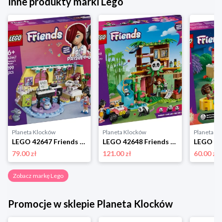
Inne produkty marki Lego
Planeta Klocków
Planeta Klocków
Planeta K
LEGO 42647 Friends Pokój Paisley Lego
LEGO 42648 Friends Opieka nad pandami w rezerwacie Lego
79.00 zł
121.00 zł
60.00 zł
Zobacz markę Lego
Promocje w sklepie Planeta Klocków