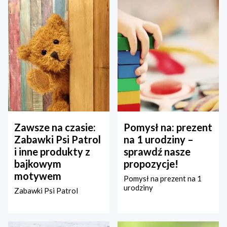
Zawsze na czasie:
Pomysł na: prezent
Zabawki Psi Patrol
na 1 urodziny –
i inne produkty z
sprawdź nasze
bajkowym
propozycje!
motywem
Pomysł na prezent na 1
urodziny
Zabawki Psi Patrol