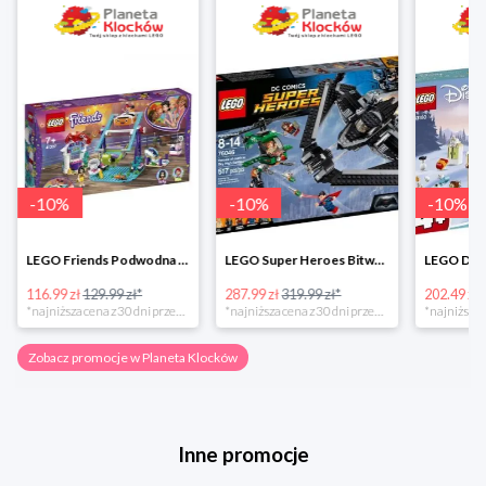
-
10
%
-
10
%
-
10
%
LEGO Friends Podwodna Frajda w super cenie
LEGO Super Heroes Bitwa powietrzna w super cenie
116.99 zł
129.99 zł*
287.99 zł
319.99 zł*
202.49 zł
*najniższa cena z 30 dni przed obniżką
*najniższa cena z 30 dni przed obniżką
Zobacz promocje w Planeta Klocków
Inne promocje