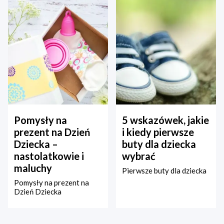
Pomysły na
5 wskazówek, jakie
prezent na Dzień
i kiedy pierwsze
Dziecka –
buty dla dziecka
nastolatkowie i
wybrać
maluchy
Pierwsze buty dla dziecka
Pomysły na prezent na
Dzień Dziecka