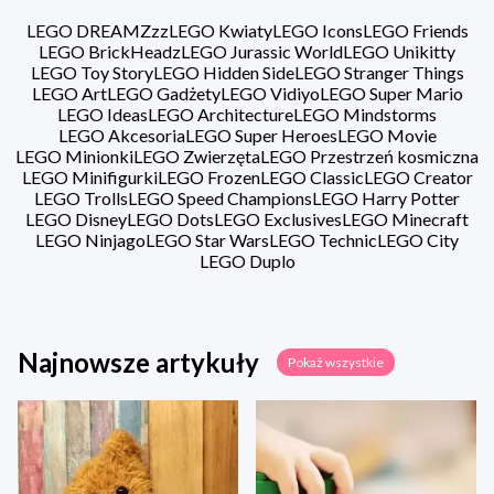
LEGO DREAMZzz
LEGO Kwiaty
LEGO Icons
LEGO Friends
LEGO BrickHeadz
LEGO Jurassic World
LEGO Unikitty
LEGO Toy Story
LEGO Hidden Side
LEGO Stranger Things
LEGO Art
LEGO Gadżety
LEGO Vidiyo
LEGO Super Mario
LEGO Ideas
LEGO Architecture
LEGO Mindstorms
LEGO Akcesoria
LEGO Super Heroes
LEGO Movie
LEGO Minionki
LEGO Zwierzęta
LEGO Przestrzeń kosmiczna
LEGO Minifigurki
LEGO Frozen
LEGO Classic
LEGO Creator
LEGO Trolls
LEGO Speed Champions
LEGO Harry Potter
LEGO Disney
LEGO Dots
LEGO Exclusives
LEGO Minecraft
LEGO Ninjago
LEGO Star Wars
LEGO Technic
LEGO City
LEGO Duplo
Najnowsze artykuły
Pokaż wszystkie