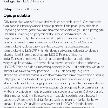
Kategoria
:
LEGO Friends
Sklep
:
Planeta Klocków
Opis produktu
Olly uwielbia tworzyć nowe stylizacje ze starych ubrań. Czerpie przy
tym radość z kreatywności i dba o planetę. Dziś pracuje w sklepie z
używaną odzieżą, gdzie zawsze znajdzie coś ciekawego. Liann przegląda
ubrania i udaje się do przymierzalni, aby je przymierzyć. W
międzyczasie Olly idzie do warsztatu, gdzie ofiarowana odzież jest
prana, zanim otrzyma nowe życie. Dobra robota, Olly!Zestaw
konstrukcyjny do zabawy w sklep z używaną odzieżąZestaw
konstrukcyjny LEGO® Friends Sklep z używaną odzieżą to sklep z
akcesoriami, trzema postaciami LEGO Friends i figurką
kota.Zainspiruj młodych konstruktorów do dbania o planetę,
wręczając im zestaw, który wspiera rozwój emocjonalno-społeczny.
LEGO® Friends Sklep z używaną odzieżą (42614) dla dzieci w wieku od
sześciu lat zawiera trzy postacie LEGO Friends, figurkę kotai
akcesoria. Zestaw pozwala kreatywnym dzieciom opowiedzieć historię
Olly’ego, Liann i Jordin, którzy uwielbiają tworzyć nowe stroje ze
starych ubrań. Dzieci mogą pomóc postaciom prać ofiarowaną odzież i
poddawać ją recyklingowi w warsztacie. Znajduje się tu przymierzalnia,
w której przyjaciele mogą przymierzać stroje, a także mnóstwo ubrań,
które mogą nosić minilaleczki, w tym czapki, spodnie, para butów i
saszetki. W zestawie jest także proszek do prania, miarka, farba w
sprayu i kasa. Odkryjinne zestawy z serii LEGO Friends, które
rozwijają umiejętności społeczne i emocjonalne poprzez zabawę w