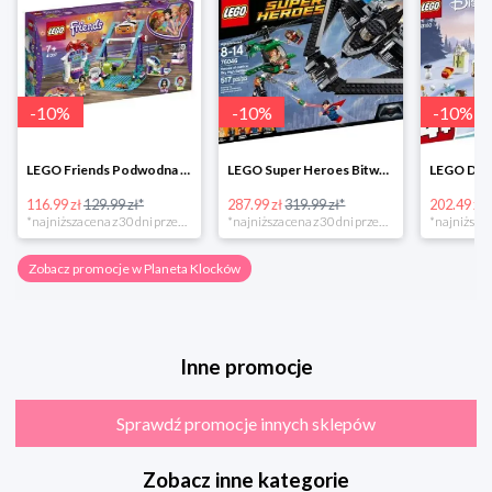
-
10
%
-
10
%
-
10
%
LEGO Friends Podwodna Frajda w super cenie
LEGO Super Heroes Bitwa powietrzna w super cenie
116.99 zł
129.99 zł*
287.99 zł
319.99 zł*
202.49 zł
*najniższa cena z 30 dni przed obniżką
*najniższa cena z 30 dni przed obniżką
Zobacz promocje w Planeta Klocków
Inne promocje
Sprawdź promocje innych sklepów
Zobacz inne kategorie