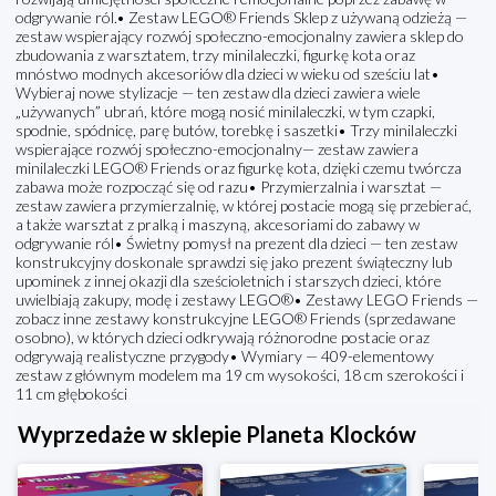
odgrywanie ról.• Zestaw LEGO® Friends Sklep z używaną odzieżą —
zestaw wspierający rozwój społeczno-emocjonalny zawiera sklep do
zbudowania z warsztatem, trzy minilaleczki, figurkę kota oraz
mnóstwo modnych akcesoriów dla dzieci w wieku od sześciu lat•
Wybieraj nowe stylizacje — ten zestaw dla dzieci zawiera wiele
„używanych” ubrań, które mogą nosić minilaleczki, w tym czapki,
spodnie, spódnicę, parę butów, torebkę i saszetki• Trzy minilaleczki
wspierające rozwój społeczno-emocjonalny— zestaw zawiera
minilaleczki LEGO® Friends oraz figurkę kota, dzięki czemu twórcza
zabawa może rozpocząć się od razu• Przymierzalnia i warsztat —
zestaw zawiera przymierzalnię, w której postacie mogą się przebierać,
a także warsztat z pralką i maszyną, akcesoriami do zabawy w
odgrywanie ról• Świetny pomysł na prezent dla dzieci — ten zestaw
konstrukcyjny doskonale sprawdzi się jako prezent świąteczny lub
upominek z innej okazji dla sześcioletnich i starszych dzieci, które
uwielbiają zakupy, modę i zestawy LEGO®• Zestawy LEGO Friends —
zobacz inne zestawy konstrukcyjne LEGO® Friends (sprzedawane
osobno), w których dzieci odkrywają różnorodne postacie oraz
odgrywają realistyczne przygody• Wymiary — 409-elementowy
zestaw z głównym modelem ma 19 cm wysokości, 18 cm szerokości i
11 cm głębokości
Wyprzedaże w sklepie Planeta Klocków