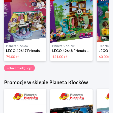
Planeta Klocków
Planeta Klocków
Planeta K
LEGO 42647 Friends Pokój Paisley Lego
LEGO 42648 Friends Opieka nad pandami w rezerwacie Lego
79.00 zł
121.00 zł
60.00 zł
Zobacz markę Lego
Promocje w sklepie Planeta Klocków