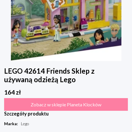
LEGO 42614 Friends Sklep z
używaną odzieżą Lego
164
zł
Zobacz w sklepie Planeta Klocków
Szczegóły produktu
Marka
:
Lego