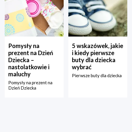
Pomysły na
5 wskazówek, jakie
prezent na Dzień
i kiedy pierwsze
Dziecka –
buty dla dziecka
nastolatkowie i
wybrać
maluchy
Pierwsze buty dla dziecka
Pomysły na prezent na
Dzień Dziecka