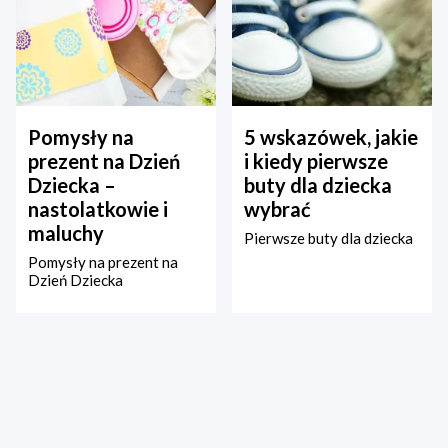
Pomysły na
5 wskazówek, jakie
prezent na Dzień
i kiedy pierwsze
Dziecka –
buty dla dziecka
nastolatkowie i
wybrać
maluchy
Pierwsze buty dla dziecka
Pomysły na prezent na
Dzień Dziecka