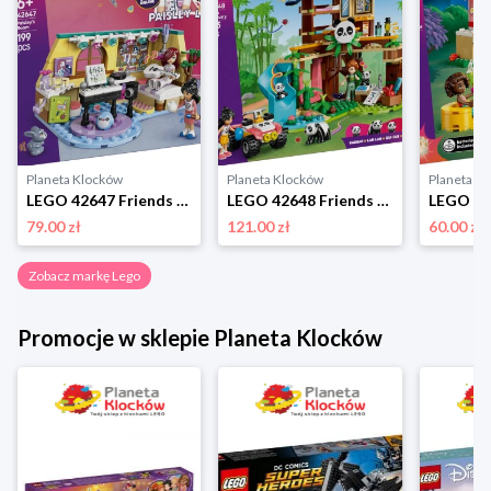
Planeta Klocków
Planeta Klocków
Planeta K
LEGO 42647 Friends Pokój Paisley Lego
LEGO 42648 Friends Opieka nad pandami w rezerwacie Lego
79.00 zł
121.00 zł
60.00 zł
Zobacz markę Lego
Promocje w sklepie Planeta Klocków