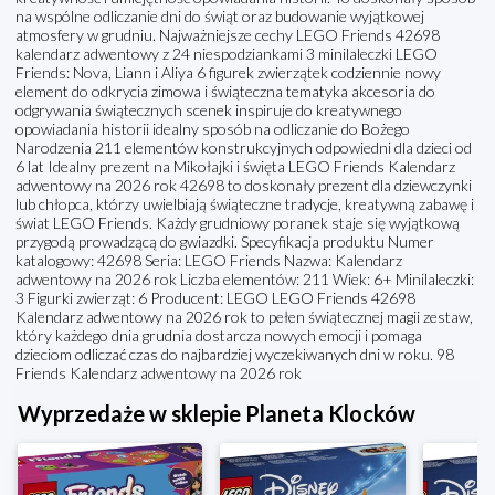
na wspólne odliczanie dni do świąt oraz budowanie wyjątkowej
atmosfery w grudniu. Najważniejsze cechy LEGO Friends 42698
kalendarz adwentowy z 24 niespodziankami 3 minilaleczki LEGO
Friends: Nova, Liann i Aliya 6 figurek zwierzątek codziennie nowy
element do odkrycia zimowa i świąteczna tematyka akcesoria do
odgrywania świątecznych scenek inspiruje do kreatywnego
opowiadania historii idealny sposób na odliczanie do Bożego
Narodzenia 211 elementów konstrukcyjnych odpowiedni dla dzieci od
6 lat Idealny prezent na Mikołajki i święta LEGO Friends Kalendarz
adwentowy na 2026 rok 42698 to doskonały prezent dla dziewczynki
lub chłopca, którzy uwielbiają świąteczne tradycje, kreatywną zabawę i
świat LEGO Friends. Każdy grudniowy poranek staje się wyjątkową
przygodą prowadzącą do gwiazdki. Specyfikacja produktu Numer
katalogowy: 42698 Seria: LEGO Friends Nazwa: Kalendarz
adwentowy na 2026 rok Liczba elementów: 211 Wiek: 6+ Minilaleczki:
3 Figurki zwierząt: 6 Producent: LEGO LEGO Friends 42698
Kalendarz adwentowy na 2026 rok to pełen świątecznej magii zestaw,
który każdego dnia grudnia dostarcza nowych emocji i pomaga
dzieciom odliczać czas do najbardziej wyczekiwanych dni w roku. 98
Friends Kalendarz adwentowy na 2026 rok
Wyprzedaże w sklepie Planeta Klocków