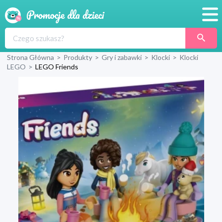
Promocje
Strona Główna
>
Produkty
>
Gry i zabawki
>
Klocki
>
Klocki
Produkty
LEGO
>
LEGO Friends
Sklepy
Blog
Wyprawka