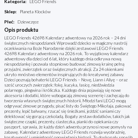
Kategoria
:
LEGO Friends
Sklep
:
Planeta Klocków
Płeć
:
Dziewczęce
Opis produktu
LEGO Friends 42698 Kalendarz adwentowy na 2026 rok – 24 dni
świątecznych niespodzianek Wprowadź dziecko w magiczny nastrój
oczekiwania na Boże Narodzenie dzięki zestawowi LEGO Friends
42698 Kalendarz adwentowy na 2026 rok. To wyjątkowy kalendarz
adwentowy dla dzieci od 6 lat, który każdego dnia odkrywa nową
niespodziankę i pozwala stopniowo budować zimową krainę pełną
przyjaźni, zwierzątek oraz świątecznych atrakcji. Za 24 okienkami
ukryto mnóstwo elementów inspirujących do kreatywnej zabawy.
Dzieci poznają bohaterki LEGO Friends – Novę, Liann i Aliyę – oraz
sześć uroczych zwierzątek: fokę, kucyka, łasicę, niedźwiedzia
polarnego, pingwina i króliczka. Każdego dnia pojawiają się nowe
akcesoria i dodatki, które wzbogacają zimową scenerię i zachęcają do
tworzenia własnych świątecznych historii. Młodzi fani LEGO mogą
odgrywać zimowe przygody, pisać listy do Świętego Mikołaja, pakować
prezenty, lepić bałwany, rzucać się śnieżkami, jeździć saniami czy
delektować się gorącą czekoladą. Bogaty zestaw dodatków, takich jak
świąteczne czapki, prezenty, ciasteczka, pianki do opiekania czy
paszport, sprawia, że każdy dzień adwentu przynosi nowe pomysły na
zabawę. Kalendarz adwentowy LEGO Friends rozwija wyobraźnię,
kreatywność i umiejętność opowiadania historii. To doskonały sposób