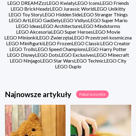
LEGO DREAMZzz
LEGO Kwiaty
LEGO Icons
LEGO Friends
LEGO BrickHeadz
LEGO Jurassic World
LEGO Unikitty
LEGO Toy Story
LEGO Hidden Side
LEGO Stranger Things
LEGO Art
LEGO Gadżety
LEGO Vidiyo
LEGO Super Mario
LEGO Ideas
LEGO Architecture
LEGO Mindstorms
LEGO Akcesoria
LEGO Super Heroes
LEGO Movie
LEGO Minionki
LEGO Zwierzęta
LEGO Przestrzeń kosmiczna
LEGO Minifigurki
LEGO Frozen
LEGO Classic
LEGO Creator
LEGO Trolls
LEGO Speed Champions
LEGO Harry Potter
LEGO Disney
LEGO Dots
LEGO Exclusives
LEGO Minecraft
LEGO Ninjago
LEGO Star Wars
LEGO Technic
LEGO City
LEGO Duplo
Najnowsze artykuły
Pokaż wszystkie