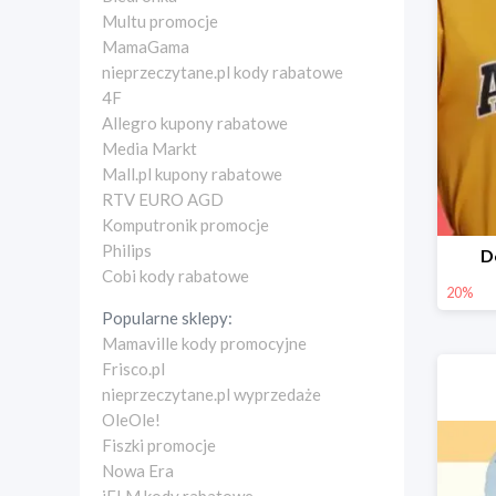
Multu promocje
MamaGama
nieprzeczytane.pl kody rabatowe
4F
Allegro kupony rabatowe
Media Markt
Mall.pl kupony rabatowe
RTV EURO AGD
Komputronik promocje
Philips
D
Cobi kody rabatowe
20%
Popularne sklepy:
Mamaville kody promocyjne
Frisco.pl
nieprzeczytane.pl wyprzedaże
OleOle!
Fiszki promocje
Nowa Era