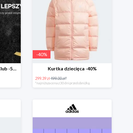
-
40
%
Black Friday razem z adiClub -50%
Kurtka dziecięca -40%
299.39 zł
499.00 zł*
*najniższa cena z 30 dni przed obniżką