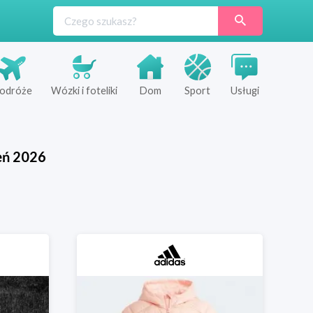
odróże
Wózki i foteliki
Dom
Sport
Usługi
eń
2026