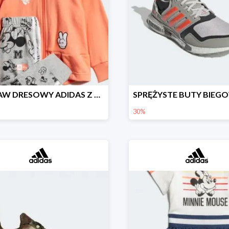
ZESTAW DRESOWY ADIDAS Z GRAFIKĄ Z MYSZKĄ MINNIE.
30%