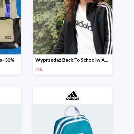
as -30%
Wyprzedaż Back To School w Adidas do -25%
25%