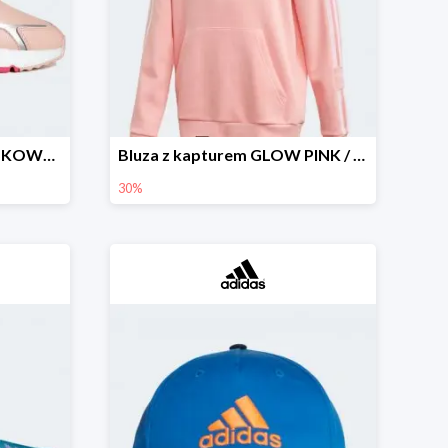
BUTY ADIDAS Z ODBLASKOWYMI DETALAMI
Bluza z kapturem GLOW PINK / WHITE -30%
30%