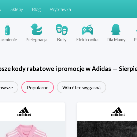
y
Sklepy
Blog
Wyprawka
armienie
Pielęgnacja
Buty
Elektronika
Dla Mamy
P
psze kody rabatowe i promocje w
Adidas
—
Sierpi
owsze
Popularne
Wkrótce wygasną