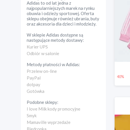
Adidas to od lat jedna z
najpopularniejszych marek na rynku
obuwia i odzieży sportowej. Oferta
sklepu obejmuje również ubrania, buty
oraz akcesoria dla dzieci i młodzieży.
W sklepie
Adidas
dostępne są
następujące metody dostawy:
Kurier UPS
Odbiór w salonie
Metody płatności w
Adidas
:
Przelew on-line
40%
PayPal
dotpay
Gotówka
Podobne sklepy:
I love Milk kody promocyjne
Smyk
Mamaville wyprzedaże
Biedronka