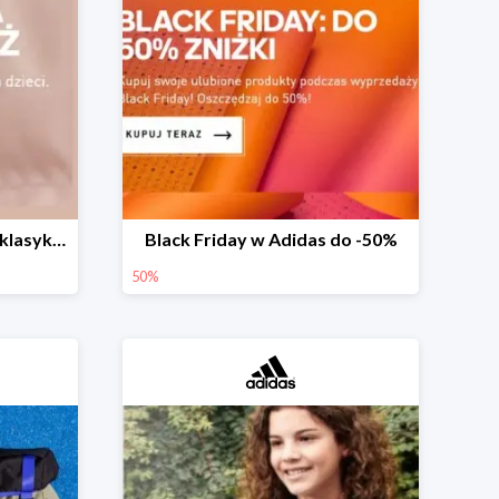
Sezonowa wyprzedaż na klasykę dla dzieci w Adidas do -50%
Black Friday w Adidas do -50%
50%