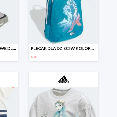
SPRĘŻYSTE BUTY BIEGOWE DLA FANÓW STAR WARS™
PLECAK DLA DZIECI W KOLORZE ZIMNEGO BŁĘKITU OZDOBIONY WIZERUNKIEM ELSY
40%