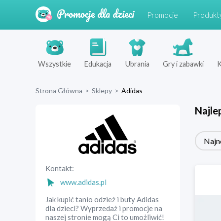
Promocje
Produkt
Wszystkie
Edukacja
Ubrania
Gry i zabawki
K
Strona Główna
>
Sklepy
>
Adidas
Najle
Najn
Kontakt:
www.adidas.pl
Jak kupić tanio odzież i buty Adidas
dla dzieci? Wyprzedaż i promocje na
naszej stronie mogą Ci to umożliwić!