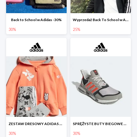
Back to School w Adidas -30%
Wyprzedaż Back To School w Adidas do -25%
30%
25%
ZESTAW DRESOWY ADIDAS Z GRAFIKĄ Z MYSZKĄ MINNIE.
SPRĘŻYSTE BUTY BIEGOWE DLA FANÓW STAR WARS™
30%
30%