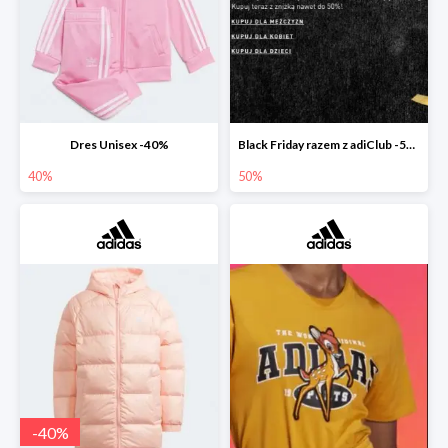
Dres Unisex -40%
Black Friday razem z adiClub -50%
40%
50%
-
40
%