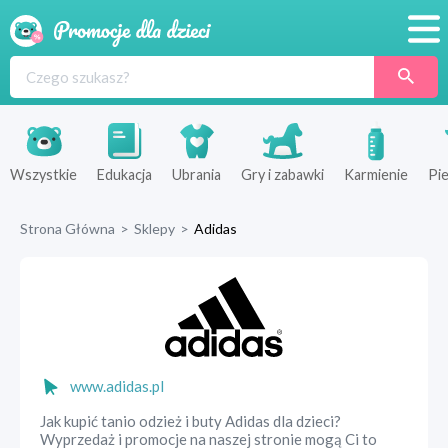
Promocje
Produkty
Sklepy
Wszystkie
Edukacja
Ubrania
Gry i zabawki
Karmienie
Pie
Blog
Strona Główna
>
Sklepy
>
Adidas
Wyprawka
www.adidas.pl
Jak kupić tanio odzież i buty Adidas dla dzieci?
Wyprzedaż i promocje na naszej stronie mogą Ci to