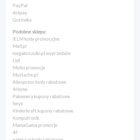
PayPal
dotpay
Gotówka
Podobne sklepy:
iELM kody promocyjne
Mall.pl
megakoszulki.pl wyprzedaże
Lidl
Multu promocje
Mustache.pl
Aliexpress kody rabatowe
4Home
Pakamera kupony rabatowe
Smyk
Kinderkraft kupony rabatowe
Komputronik
MamaGama promocje
4F
ezebra.pl kody rabatowe