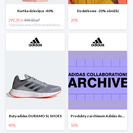
Kurtka dziecięca -40%
Dodatkowe -20% obniżki
299.39 zł
499.00 zł*
20%
*najniższa cena z 30 dni przed obniżką
Buty adidas DURAMO SL SHOES
Produkty z archiwum Adidas do -50%
40%
50%