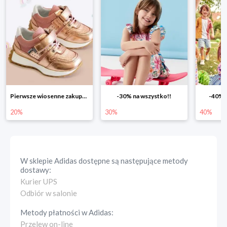
Pierwsze wiosenne zakupy -20%
-30% na wszystko!!
-40% n
20%
30%
40%
W sklepie
Adidas
dostępne są następujące metody
dostawy:
Kurier UPS
Odbiór w salonie
Metody płatności w
Adidas
:
Przelew on-line