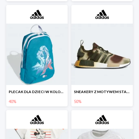
PLECAK DLA DZIECI W KOLORZE ZIMNEGO BŁĘKITU OZDOBIONY WIZERUNKIEM ELSY
SNEAKERY Z MOTYWEM STAR WARS™ W TECHNICZNYM STYLU.
40%
50%