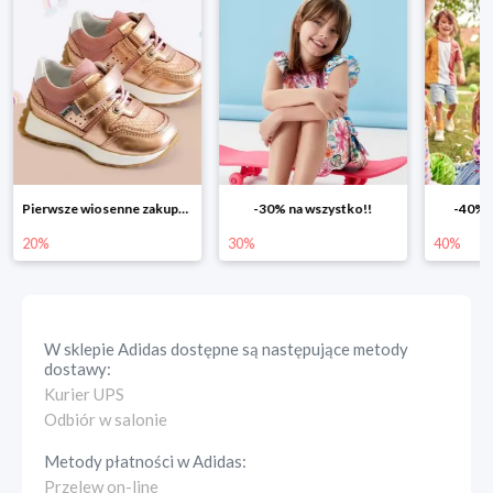
Pierwsze wiosenne zakupy -20%
-30% na wszystko!!
-40% n
20%
30%
40%
W sklepie
Adidas
dostępne są następujące metody
dostawy:
Kurier UPS
Odbiór w salonie
Metody płatności w
Adidas
:
Przelew on-line