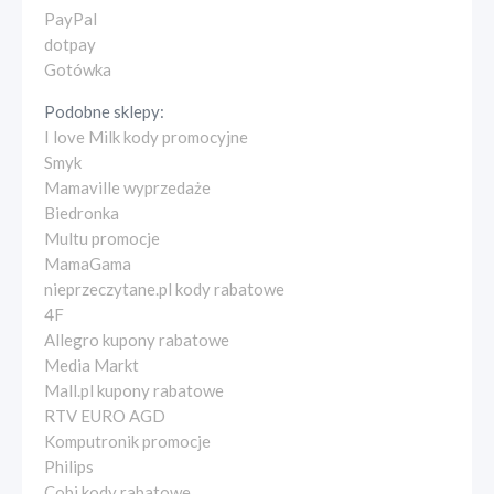
PayPal
dotpay
Gotówka
Podobne sklepy:
I love Milk kody promocyjne
Smyk
Mamaville wyprzedaże
Biedronka
Multu promocje
MamaGama
nieprzeczytane.pl kody rabatowe
4F
Allegro kupony rabatowe
Media Markt
Mall.pl kupony rabatowe
RTV EURO AGD
Komputronik promocje
Philips
Cobi kody rabatowe