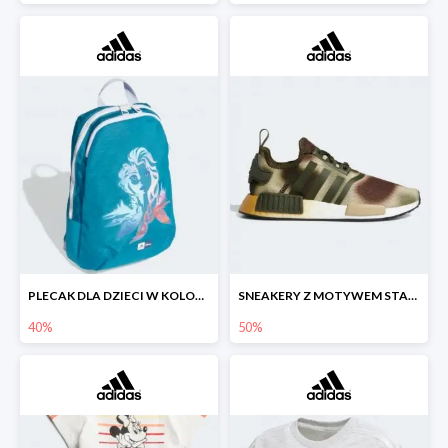
PLECAK DLA DZIECI W KOLORZE ZIMNEGO BŁĘKITU OZDOBIONY WIZERUNKIEM ELSY
SNEAKERY Z MOTYWEM STAR WARS™ W TECHNICZNYM STYLU.
40%
50%