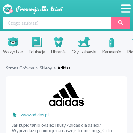
Promocje
Produkty
Sklepy
Wszystkie
Edukacja
Ubrania
Gry i zabawki
Karmienie
Pie
Blog
Strona Główna
>
Sklepy
>
Adidas
Wyprawka
www.adidas.pl
Jak kupić tanio odzież i buty Adidas dla dzieci?
Wyprzedaż i promocje na naszej stronie mogą Ci to