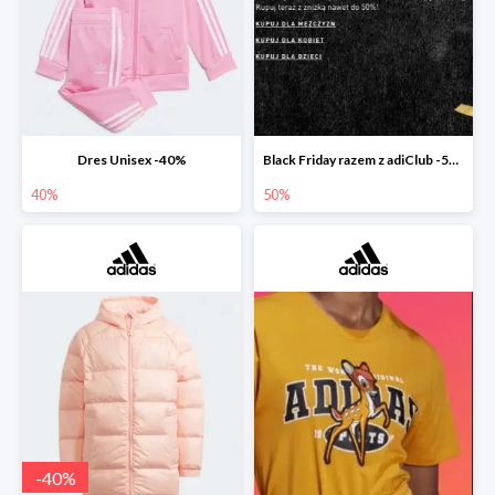
Dres Unisex -40%
Black Friday razem z adiClub -50%
40%
50%
-
40
%