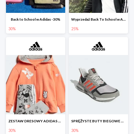
Back to School w Adidas -30%
Wyprzedaż Back To School w Adidas do -25%
30%
25%
ZESTAW DRESOWY ADIDAS Z GRAFIKĄ Z MYSZKĄ MINNIE.
SPRĘŻYSTE BUTY BIEGOWE DLA FANÓW STAR WARS™
30%
30%