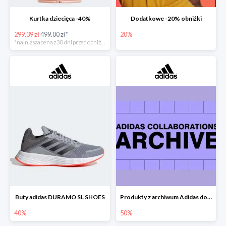
Kurtka dziecięca -40%
Dodatkowe -20% obniżki
299.39 zł
499.00 zł*
20%
*najniższa cena z 30 dni przed obniżką
Buty adidas DURAMO SL SHOES
Produkty z archiwum Adidas do -50%
40%
50%